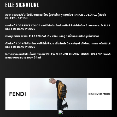
ELLE SIGNATURE
อนาคตของแฟชั่นเริ่มต้นจากการเรียนรู้อย่างไร? พูดคุยกับ FRANCISCO LÓPEZ ผู้ก่อตั้ง
ELLE EDUCATION
เผยลิสต์ TOP 5 FACE COLOR แห่งปี กับไอเท็มช่วยเติมสีสันให้กับใบหน้าจากผลรางวัล ELLE
BEST OF BEAUTY 2026
เปิดคู่มือสมัครเรียน ELLE EDUCATION พร้อมหลักสูตรที่ออกแบบโดยผู้เชี่ยวชาญ
เปิดลิสต์ TOP 6 ลิปไอเท็มแห่งปี ที่ทั้งสีสวย เนื้อสัมผัสดี และบำรุงริมฝีปากจากผลรางวัล ELLE
BEST OF BEAUTY 2026
โอกาสมาถึงแล้ว! โปรเจ็กต์สุดพิเศษ ‘ELLE & ELLE MEN RUNWAY: MODEL SEARCH’ เพื่อเฟ้น
หานางแบบและนายแบบหน้าใหม่