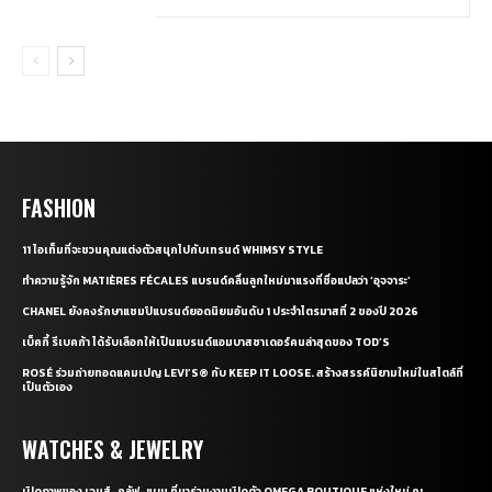
FASHION
11 ไอเท็มที่จะชวนคุณแต่งตัวสนุกไปกับเทรนด์ WHIMSY STYLE
ทำความรู้จัก MATIÈRES FÉCALES แบรนด์คลื่นลูกใหม่มาแรงที่ชื่อแปลว่า ‘อุจจาระ’
CHANEL ยังคงรักษาแชมป์แบรนด์ยอดนิยมอันดับ 1 ประจำไตรมาสที่ 2 ของปี 2026
เบ็คกี้ รีเบคก้า ได้รับเลือกให้เป็นแบรนด์แอมบาสซาเดอร์คนล่าสุดของ TOD’S
ROSÉ ร่วมถ่ายทอดแคมเปญ LEVI’S® กับ KEEP IT LOOSE. สร้างสรรค์นิยามใหม่ในสไตล์ที่
เป็นตัวเอง
WATCHES & JEWELRY
เปิดภาพของ เจมส์-กลัฟ-แบม ที่มาร่วมงานเปิดตัว OMEGA BOUTIQUE แห่งใหม่ ณ