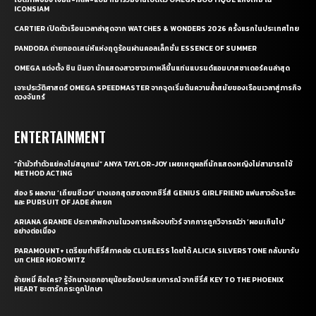
ICONSIAM
CARTIER เปิดตัวเรือนเวลาล่าสุดจาก WATCHES & WONDERS 2026 ครั้งแรกในประเทศไทย
PANDORA ถ่ายทอดเสน่ห์แห่งฤดูร้อนผ่านคอลเล็กชั่น ESSENCE OF SUMMER
OMEGA แต่งตั้ง ชิน มินอา นักแสดงสาวชาวเกาหลีขึ้นแท่นแบรนด์แอมบาสซาเดอร์คนล่าสุด
เจาะประวัติศาสตร์ OMEGA SPEEDMASTER จากจุดเริ่มต้นความล้ำสมัยของเรือนเวลาสู่ภารกิจ
ดวงจันทร์
ENTERTAINMENT
“ถ้ามัวทำตัวแย่คงไม่สนุกแน่” ANYA TAYLOR-JOY เผยเหตุผลที่นักแสดงหญิงไม่สามารถใช้
METHOD ACTING
ส่อง 5 ผลงาน ‘เถียนซีเวย’ นางเอกสุดฮอตจากซีรี่ส์ GENIUS GIRLFRIEND แฟนสาวอัจฉริยะ
และ PURSUIT OF JADE ล่าหยก
ARIANA GRANDE ประกาศพักงานในวงการหลังจบทัวร์ จากการถูกวิจารณ์ว่า ‘ผอมเกินไป’
อย่างต่อเนื่อง
PARAMOUNT+ เตรียมทำซีรี่ส์ภาคต่อ CLUELESS โดยได้ ALICIA SILVERSTONE กลับมารับ
บท CHER HOROWITZ
อ้ายหมี่ คือใคร? รู้จักนางเอกอายุน้อยร้อยประสบการณ์ จากซีรี่ส์ KEY TO THE PHOENIX
HEART ชะตารักกระดูกปักษา