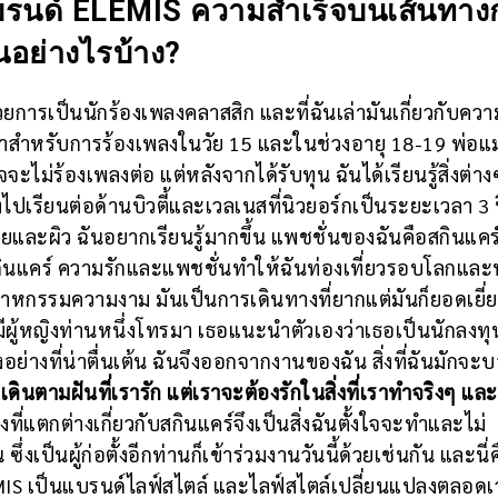
้งแบรนด์ ELEMIS ความสำเร็จบนเส้นทา
นอย่างไรบ้าง?
ด้วยการเป็นนักร้องเพลงคลาสสิก และที่ฉันเล่ามันเกี่ยวกับควา
าสำหรับการร้องเพลงในวัย 15 และในช่วงอายุ 18-19 พ่อแ
จะไม่ร้องเพลงต่อ แต่หลังจากได้รับทุน ฉันได้เรียนรู้สิ่งต่าง
เรียนต่อด้านบิวตี้และเวลเนสที่นิวยอร์กเป็นระยะเวลา 3 
กายและผิว ฉันอยากเรียนรู้มากขึ้น แพชชั่นของฉันคือสกินแคร์
กินแคร์ ความรักและแพชชั่นทำให้ฉันท่องเที่ยวรอบโลกแ
หกรรมความงาม มันเป็นการเดินทางที่ยากแต่มันก็ยอดเยี่ย
มีผู้หญิงท่านหนึ่งโทรมา เธอแนะนำตัวเองว่าเธอเป็นนักลงท
งอย่างที่น่าตื่นเต้น ฉันจึงออกจากงานของฉัน สิ่งที่ฉันมักจ
เดินตามฝันที่เรารัก แต่เราจะต้องรักในสิ่งที่เราทำจริงๆ และ
ที่แตกต่างเกี่ยวกับสกินแคร์จึงเป็นสิ่งฉันตั้งใจจะทำและไม่
เป็นผู้ก่อตั้งอีกท่านก็เข้าร่วมงานวันนี้ด้วยเช่นกัน และนี่
MIS เป็นแบรนด์ไลฟ์สไตล์ และไลฟ์สไตล์เปลี่ยนแปลงตลอดเ