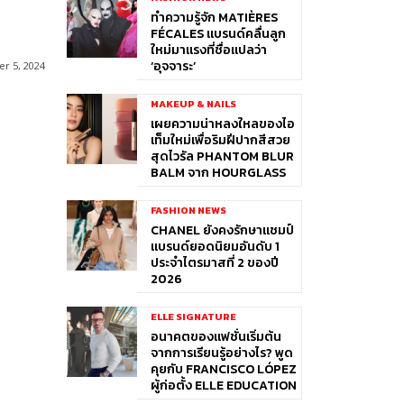
ทำความรู้จัก MATIÈRES
FÉCALES แบรนด์คลื่นลูก
ใหม่มาแรงที่ชื่อแปลว่า
‘อุจจาระ’
r 5, 2024
MAKEUP & NAILS
เผยความน่าหลงใหลของไอ
เท็มใหม่เพื่อริมฝีปากสีสวย
สุดไวรัล PHANTOM BLUR
BALM จาก HOURGLASS
FASHION NEWS
CHANEL ยังคงรักษาแชมป์
แบรนด์ยอดนิยมอันดับ 1
ประจำไตรมาสที่ 2 ของปี
2026
ELLE SIGNATURE
อนาคตของแฟชั่นเริ่มต้น
จากการเรียนรู้อย่างไร? พูด
คุยกับ FRANCISCO LÓPEZ
ผู้ก่อตั้ง ELLE EDUCATION