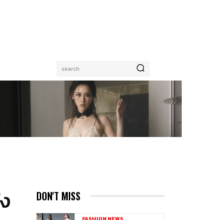
search
้ง
DON'T MISS
FASHION NEWS