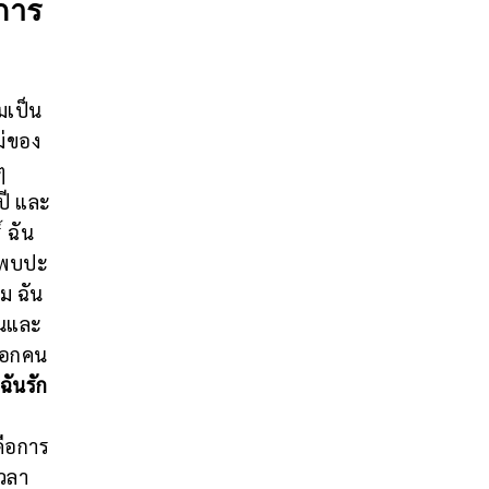
งการ
มเป็น
ม่ของ
ๆ
ปี และ
 ฉัน
ละพบปะ
ม ฉัน
ุนและ
ะบอกคน
ฉันรัก
คือการ
วลา