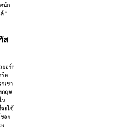
งหนัก
ด์”
กัส
วยอร์ก
หรือ
วกเขา
ังกฤษ
บใน
่จะใช้
ล์ของ
อง