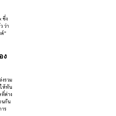
ซึ่ง
ว ว่า
นด์”
อง
ล่งรวม
ให้ทัน
ี่ต่าง
อนกัน
การ