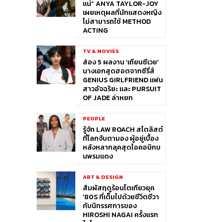
แน่” ANYA TAYLOR-JOY
เผยเหตุผลที่นักแสดงหญิง
ไม่สามารถใช้ METHOD
ACTING
TV & MOVIES
ส่อง 5 ผลงาน ‘เถียนซีเวย’
นางเอกสุดฮอตจากซีรี่ส์
GENIUS GIRLFRIEND แฟน
สาวอัจฉริยะ และ PURSUIT
OF JADE ล่าหยก
PEOPLE
รู้จัก LAW ROACH สไตลิสต์
ที่โลกจับตามอง ผู้อยู่เบื้อง
หลังหลากลุคสุดไอคอนิกบ
นพรมแดง
ART & DESIGN
สัมผัสฤดูร้อนโตเกียวยุค
’80S ที่เต็มไปด้วยชีวิตชีวา
กับนิทรรศการของ
HIROSHI NAGAI ครั้งแรก