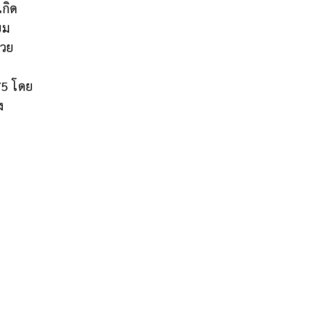
กิด
ยม
้วย
75 โดย
ง