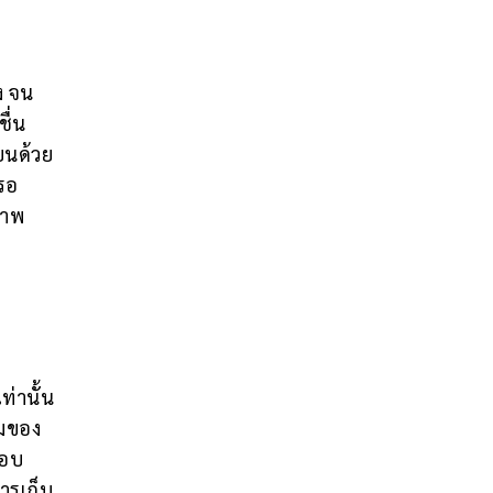
ง จน
ื่น
ยนด้วย
 รอ
ภาพ
่านั้น
อมของ
มอบ
การเก็บ