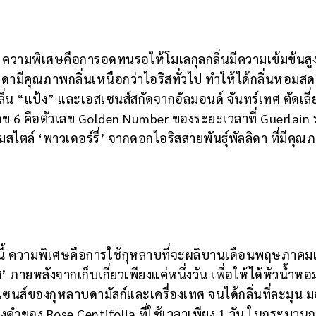
 ความพิเศษคือการอดทนรอให้โมเลกุลกลิ่นมีความเข้มข้นสู
ดามีคุณภาพกลิ่นเหนือกว่าไอริสทั่วไป ทำให้ได้กลิ่นหอมสดช
“แป้ง” และเอสเซนส์สกัดจากอัลมอนด์ จันทร์เทศ ตัดเลี่
่งเลข 6 คือตัวเลข Golden Number ของระยะเวลาที่ Guerlain
ไตล์ ‘พาวเดอร์รี่’ จากดอกไอริสสายพันธุ์พัลลิดา ที่มีคุณ
้ ความพิเศษคือการใช้กุหลาบที่จะผลิบานเดือนพฤษภาคมเท
รส’ ภายหลังจากเก็บเกี่ยวเพียงแค่หนึ่งวัน เพื่อให้ได้หัวน้ำห
เซนส์ของกุหลาบดามัสก์และเครื่องเทศ จนได้กลิ่นที่ละมุน 
นทองคำของ Rose Centifolia ที่ใช้เวลาเพียง 1 วัน ในกระบวน