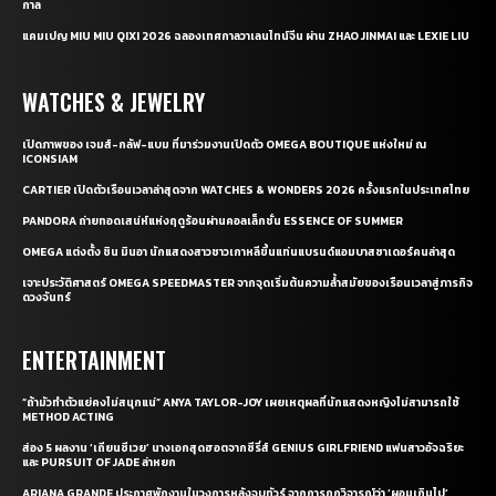
กาล
แคมเปญ MIU MIU QIXI 2026 ฉลองเทศกาลวาเลนไทน์จีน ผ่าน ZHAO JINMAI และ LEXIE LIU
WATCHES & JEWELRY
เปิดภาพของ เจมส์-กลัฟ-แบม ที่มาร่วมงานเปิดตัว OMEGA BOUTIQUE แห่งใหม่ ณ
ICONSIAM
CARTIER เปิดตัวเรือนเวลาล่าสุดจาก WATCHES & WONDERS 2026 ครั้งแรกในประเทศไทย
PANDORA ถ่ายทอดเสน่ห์แห่งฤดูร้อนผ่านคอลเล็กชั่น ESSENCE OF SUMMER
OMEGA แต่งตั้ง ชิน มินอา นักแสดงสาวชาวเกาหลีขึ้นแท่นแบรนด์แอมบาสซาเดอร์คนล่าสุด
เจาะประวัติศาสตร์ OMEGA SPEEDMASTER จากจุดเริ่มต้นความล้ำสมัยของเรือนเวลาสู่ภารกิจ
ดวงจันทร์
ENTERTAINMENT
“ถ้ามัวทำตัวแย่คงไม่สนุกแน่” ANYA TAYLOR-JOY เผยเหตุผลที่นักแสดงหญิงไม่สามารถใช้
METHOD ACTING
ส่อง 5 ผลงาน ‘เถียนซีเวย’ นางเอกสุดฮอตจากซีรี่ส์ GENIUS GIRLFRIEND แฟนสาวอัจฉริยะ
และ PURSUIT OF JADE ล่าหยก
ARIANA GRANDE ประกาศพักงานในวงการหลังจบทัวร์ จากการถูกวิจารณ์ว่า ‘ผอมเกินไป’