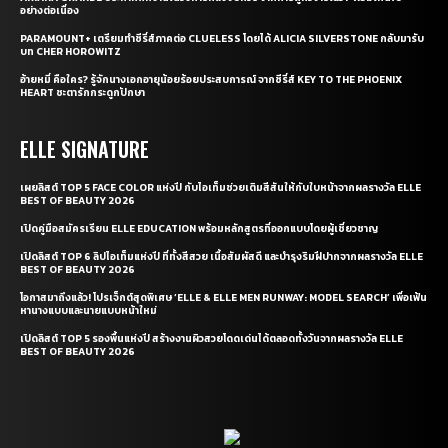
อย่างต่อเนื่อง
PARAMOUNT+ เตรียมทำซีรี่ส์ภาคต่อ CLUELESS โดยได้ ALICIA SILVERSTONE กลับมารับ
บท CHER HOROWITZ
อ้ายหมี่ คือใคร? รู้จักนางเอกอายุน้อยร้อยประสบการณ์ จากซีรี่ส์ KEY TO THE PHOENIX
HEART ชะตารักกระดูกปักษา
ELLE SIGNATURE
เผยลิสต์ TOP 5 FACE COLOR แห่งปี กับไอเท็มช่วยเติมสีสันให้กับใบหน้าจากผลรางวัล ELLE
BEST OF BEAUTY 2026
เปิดคู่มือสมัครเรียน ELLE EDUCATION พร้อมหลักสูตรที่ออกแบบโดยผู้เชี่ยวชาญ
เปิดลิสต์ TOP 6 ลิปไอเท็มแห่งปี ที่ทั้งสีสวย เนื้อสัมผัสดี และบำรุงริมฝีปากจากผลรางวัล ELLE
BEST OF BEAUTY 2026
โอกาสมาถึงแล้ว! โปรเจ็กต์สุดพิเศษ ‘ELLE & ELLE MEN RUNWAY: MODEL SEARCH’ เพื่อเฟ้น
หานางแบบและนายแบบหน้าใหม่
เปิดลิสต์ TOP 5 รองพื้นแห่งปี สร้างงานผิวสวยโดดเด่นได้ตลอดทั้งวันจากผลรางวัล ELLE
BEST OF BEAUTY 2026