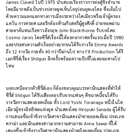
James Clavell ในปี 1975 นำเสนอเรื่องราวการต่อสู้ชิงอำนาจ
โดยมีฉากหลังเป็นช่วงปลายยุคเซ็นโงกุก่อนยุคเอโดะ ซึ่งเต็มไป
ด้วยความแตกแยกทางการเมืองระหว่างไดเมียวหรือเจ้าผู้ครอง
แคว้น การทรยศ และรักต้องห้ามกับสตรีผู้สูงศักดิ์ ถ่ายทอดผ่าน
สายตาต้นหนเรือชาวอังกฤษ John Blackthorne รับบทโดย
Cosmo Jarvis โดยซีรี่ส์เรื่องนี้ได้ออกอากาศครั้งแรกเมื่อปี 1980
และประสบความสำเร็จอย่างมากจนได้รับรางวัล Emmy Awards
ถึง 12 รางวัล กระทั่ง 40 กว่าปีผ่านไป ทาง FX Production ได้รี
เมกซีรี่ส์เรื่อง Shōgun อีกครั้งพร้อมความปังที่ไม่เคยจมหายไป
ไหน
นอกเหนือจากตัวซีรี่ส์เอง ก็ต้องขอบคุณบรรดานักแสดงที่ทำให้
ซีรี่ส์ Shōgun ได้รับเสียงตอบรับจากแฟนๆ ดีขนาดนี้จนได้รับ
รางวัลการแสดงยอดเยี่ยม ทั้ง Lord Yoshi Toranaga หนึ่งในได
เมียวผู้ทรงอิทธิพลแห่งยุค นำแสดงโดย Hiroyuki Sanada ผู้ได้รับ
การเสนอชื่อเข้าชิงรางวัลสาขานักแสดงนำชายยอดเยี่ยม ประเภท
ดราม่า และนักแสดงสาวมากความสามารถ Anna Sawai ที่ได้
เสนอชื่อเข้าชิงรางวัลสาขานักแสดงนำหญิงยอดเยี่ยม ประเภท