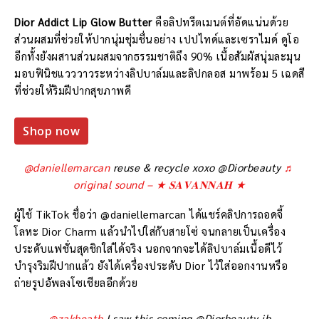
Dior Addict Lip Glow Butter
คือลิปทรีตเมนต์ที่อัดแน่นด้วย
ส่วนผสมที่ช่วยให้ปากนุ่มชุ่มชื่นอย่าง เปปไทด์และเซราไมด์ ดูโอ
อีกทั้งยังผสานส่วนผสมจากธรรมชาติถึง 90% เนื้อสัมผัสนุ่มละมุน
มอบฟินิชแวววาวระหว่างลิปบาล์มและลิปกลอส มาพร้อม 5 เฉดสี
ที่ช่วยให้ริมฝีปากสุขภาพดี
Shop now
@daniellemarcan
reuse & recycle xoxo @Diorbeauty
♬
original sound – ★ 𝐒𝐀𝐕𝐀𝐍𝐍𝐀𝐇 ★
ผู้ใช้ TikTok ชื่อว่า @daniellemarcan ได้แชร์คลิปการถอดจี้
โลหะ Dior Charm แล้วนำไปใส่กับสายโซ่ จนกลายเป็นเครื่อง
ประดับแฟชั่นสุดชิกใส่ได้จริง นอกจากจะได้ลิปบาล์มเนื้อดีไว้
บำรุงริมฝีปากแล้ว ยังได้เครื่องประดับ Dior ไว้ใส่ออกงานหรือ
ถ่ายรูปอัพลงโซเชียลอีกด้วย
@zakheath
I saw this coming @Diorbeauty ib