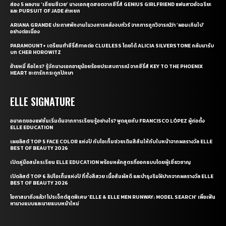
ส่อง 5 ผลงาน ‘เถียนซีเวย’ นางเอกสุดฮอตจากซีรี่ส์ GENIUS GIRLFRIEND แฟนสาวอัจฉริยะ
และ PURSUIT OF JADE ล่าหยก
ARIANA GRANDE ประกาศพักงานในวงการหลังจบทัวร์ จากการถูกวิจารณ์ว่า ‘ผอมเกินไป’
อย่างต่อเนื่อง
PARAMOUNT+ เตรียมทำซีรี่ส์ภาคต่อ CLUELESS โดยได้ ALICIA SILVERSTONE กลับมารับ
บท CHER HOROWITZ
อ้ายหมี่ คือใคร? รู้จักนางเอกอายุน้อยร้อยประสบการณ์ จากซีรี่ส์ KEY TO THE PHOENIX
HEART ชะตารักกระดูกปักษา
ELLE SIGNATURE
อนาคตของแฟชั่นเริ่มต้นจากการเรียนรู้อย่างไร? พูดคุยกับ FRANCISCO LÓPEZ ผู้ก่อตั้ง
ELLE EDUCATION
เผยลิสต์ TOP 5 FACE COLOR แห่งปี กับไอเท็มช่วยเติมสีสันให้กับใบหน้าจากผลรางวัล ELLE
BEST OF BEAUTY 2026
เปิดคู่มือสมัครเรียน ELLE EDUCATION พร้อมหลักสูตรที่ออกแบบโดยผู้เชี่ยวชาญ
เปิดลิสต์ TOP 6 ลิปไอเท็มแห่งปี ที่ทั้งสีสวย เนื้อสัมผัสดี และบำรุงริมฝีปากจากผลรางวัล ELLE
BEST OF BEAUTY 2026
โอกาสมาถึงแล้ว! โปรเจ็กต์สุดพิเศษ ‘ELLE & ELLE MEN RUNWAY: MODEL SEARCH’ เพื่อเฟ้น
หานางแบบและนายแบบหน้าใหม่