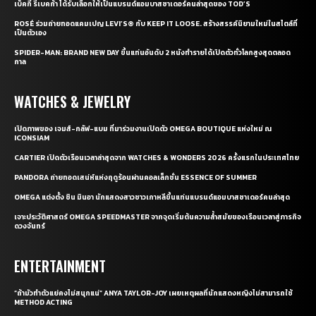
เบ็คกี้ รีเบคก้า ได้รับเลือกให้เป็นแบรนด์แอมบาสซาเดอร์คนล่าสุดของ TOD’S
ROSÉ ร่วมถ่ายทอดแคมเปญ LEVI’S® กับ KEEP IT LOOSE. สร้างสรรค์นิยามใหม่ในสไตล์ที่
เป็นตัวเอง
SPIDER-MAN: BRAND NEW DAY ขึ้นแท่นอันดับ 2 หนังทำรายได้เปิดตัวทั่วโลกสูงสุดตลอด
กาล
WATCHES & JEWELRY
เปิดภาพของ เจมส์-กลัฟ-แบม ที่มาร่วมงานเปิดตัว OMEGA BOUTIQUE แห่งใหม่ ณ
ICONSIAM
CARTIER เปิดตัวเรือนเวลาล่าสุดจาก WATCHES & WONDERS 2026 ครั้งแรกในประเทศไทย
PANDORA ถ่ายทอดเสน่ห์แห่งฤดูร้อนผ่านคอลเล็กชั่น ESSENCE OF SUMMER
OMEGA แต่งตั้ง ชิน มินอา นักแสดงสาวชาวเกาหลีขึ้นแท่นแบรนด์แอมบาสซาเดอร์คนล่าสุด
เจาะประวัติศาสตร์ OMEGA SPEEDMASTER จากจุดเริ่มต้นความล้ำสมัยของเรือนเวลาสู่ภารกิจ
ดวงจันทร์
ENTERTAINMENT
“ถ้ามัวทำตัวแย่คงไม่สนุกแน่” ANYA TAYLOR-JOY เผยเหตุผลที่นักแสดงหญิงไม่สามารถใช้
METHOD ACTING