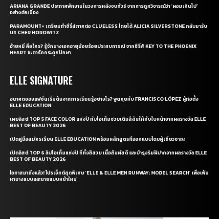
ARIANA GRANDE ประกาศพักงานในวงการหลังจบทัวร์ จากการถูกวิจารณ์ว่า ‘ผอมเกินไป’
อย่างต่อเนื่อง
PARAMOUNT+ เตรียมทำซีรี่ส์ภาคต่อ CLUELESS โดยได้ ALICIA SILVERSTONE กลับมารับ
บท CHER HOROWITZ
อ้ายหมี่ คือใคร? รู้จักนางเอกอายุน้อยร้อยประสบการณ์ จากซีรี่ส์ KEY TO THE PHOENIX
HEART ชะตารักกระดูกปักษา
ELLE SIGNATURE
อนาคตของแฟชั่นเริ่มต้นจากการเรียนรู้อย่างไร? พูดคุยกับ FRANCISCO LÓPEZ ผู้ก่อตั้ง
ELLE EDUCATION
เผยลิสต์ TOP 5 FACE COLOR แห่งปี กับไอเท็มช่วยเติมสีสันให้กับใบหน้าจากผลรางวัล ELLE
BEST OF BEAUTY 2026
เปิดคู่มือสมัครเรียน ELLE EDUCATION พร้อมหลักสูตรที่ออกแบบโดยผู้เชี่ยวชาญ
เปิดลิสต์ TOP 6 ลิปไอเท็มแห่งปี ที่ทั้งสีสวย เนื้อสัมผัสดี และบำรุงริมฝีปากจากผลรางวัล ELLE
BEST OF BEAUTY 2026
โอกาสมาถึงแล้ว! โปรเจ็กต์สุดพิเศษ ‘ELLE & ELLE MEN RUNWAY: MODEL SEARCH’ เพื่อเฟ้น
หานางแบบและนายแบบหน้าใหม่