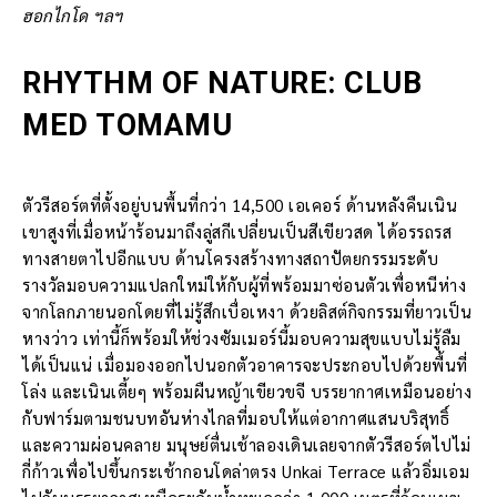
ฮอกไกโด ฯลฯ
RHYTHM OF NATURE: CLUB
MED TOMAMU
ตัวรีสอร์ตที่ตั้งอยู่บนพื้นที่กว่า 14,500 เอเคอร์ ด้านหลังคืนเนิน
เขาสูงที่เมื่อหน้าร้อนมาถึงลู่สกีเปลี่ยนเป็นสีเขียวสด ได้อรรถรส
ทางสายตาไปอีกแบบ ด้านโครงสร้างทางสถาปัตยกรรมระดับ
รางวัลมอบความแปลกใหม่ให้กับผู้ที่พร้อมมาซ่อนตัวเพื่อหนีห่าง
จากโลกภายนอกโดยที่ไม่รู้สึกเบื่อเหงา ด้วยลิสต์กิจกรรมที่ยาวเป็น
หางว่าว เท่านี้ก็พร้อมให้ช่วงซัมเมอร์นี้มอบความสุขแบบไม่รู้ลืม
ได้เป็นแน่ เมื่อมองออกไปนอกตัวอาคารจะประกอบไปด้วยพื้นที่
โล่ง และเนินเตี้ยๆ พร้อมผืนหญ้าเขียวขจี บรรยากาศเหมือนอย่าง
กับฟาร์มตามชนบทอันห่างไกลที่มอบให้แต่อากาศแสนบริสุทธิ์
และความผ่อนคลาย มนุษย์ตื่นเช้าลองเดินเลยจากตัวรีสอร์ตไปไม่
กี่ก้าวเพื่อไปขึ้นกระเช้ากอนโดล่าตรง Unkai Terrace แล้วอิ่มเอม