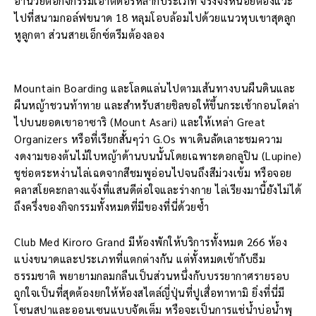
อำนวยต่อกิจกรรมเอาต์ดอร์หลากประเภท จริงจังหน่อยต้องแวะ
ไปที่สนามกอล์ฟขนาด 18 หลุมโอบล้อมไปด้วยแนวหุบเขาสุดลูก
หูลูกตา ส่วนสายเอ็กซ์ตรีมต้องลอง
Mountain Boarding และโลดแล่นไปตามเส้นทางบนผืนดินและ
ผืนหญ้าชวนท้าทาย และสำหรับสายชิลขอให้ขึ้นกระเช้ากอนโดล่า
ไปบนยอดเขาอาซาริ (Mount Asari) และให้เหล่า Great
Organizers หรือที่เรียกสั้นๆว่า G.Os พาเดินลัดเลาะชมความ
งดงามของต้นไม้ใบหญ้าด้านบนนั้นโดยเฉพาะดอกลูปิน (Lupine)
ชูช่อตระหง่านไล่เฉดจากสีชมพูอ่อนไปจนถึงสีม่วงเข้ม หรือจอย
คลาสโยคะกลางแจ้งที่แสนดีต่อใจและร่างกาย ไล่เรียงมานี้ยังไม่ได้
ถึงครึ่งของกิจกรรมทั้งหมดที่มีของที่นี่ด้วยซ้ำ
Club Med Kiroro Grand มีห้องพักให้บริการทั้งหมด 266 ห้อง
แบ่งขนาดและประเภทที่แตกต่างกัน แต่ทั้งหมดเข้ากับธีม
ธรรมชาติ พยายามกลมกลืนเป็นส่วนหนึ่งกับบรรยากาศรายรอบ
ถูกใจเป็นที่สุดต้องยกให้ห้องสไตล์ญี่ปุ่นที่ปูเสื่อทาทามิ ยิ่งที่นี่มี
โซนสปาและออนเซนแบบจัดเต็ม หรือจะเป็นการแช่น้ำบ่อน้ำพุ