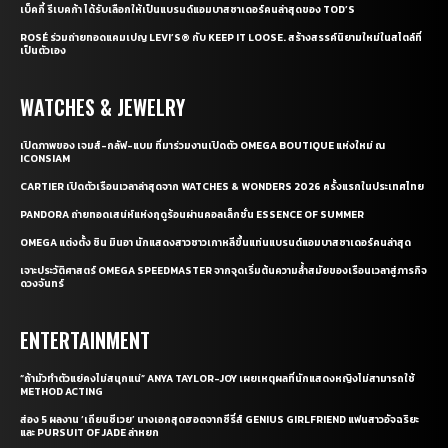
เบ็คกี้ รีเบคก้า ได้รับเลือกให้เป็นแบรนด์แอมบาสซาเดอร์คนล่าสุดของ TOD’S
ROSÉ ร่วมถ่ายทอดแคมเปญ LEVI’S® กับ KEEP IT LOOSE. สร้างสรรค์นิยามใหม่ในสไตล์ที่
เป็นตัวเอง
WATCHES & JEWELRY
เปิดภาพของ เจมส์-กลัฟ-แบม ที่มาร่วมงานเปิดตัว OMEGA BOUTIQUE แห่งใหม่ ณ
ICONSIAM
CARTIER เปิดตัวเรือนเวลาล่าสุดจาก WATCHES & WONDERS 2026 ครั้งแรกในประเทศไทย
PANDORA ถ่ายทอดเสน่ห์แห่งฤดูร้อนผ่านคอลเล็กชั่น ESSENCE OF SUMMER
OMEGA แต่งตั้ง ชิน มินอา นักแสดงสาวชาวเกาหลีขึ้นแท่นแบรนด์แอมบาสซาเดอร์คนล่าสุด
เจาะประวัติศาสตร์ OMEGA SPEEDMASTER จากจุดเริ่มต้นความล้ำสมัยของเรือนเวลาสู่ภารกิจ
ดวงจันทร์
ENTERTAINMENT
“ถ้ามัวทำตัวแย่คงไม่สนุกแน่” ANYA TAYLOR-JOY เผยเหตุผลที่นักแสดงหญิงไม่สามารถใช้
METHOD ACTING
ส่อง 5 ผลงาน ‘เถียนซีเวย’ นางเอกสุดฮอตจากซีรี่ส์ GENIUS GIRLFRIEND แฟนสาวอัจฉริยะ
และ PURSUIT OF JADE ล่าหยก