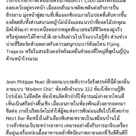
ไปกับบรรยากาศเหนือระดับน้ำทะเลกว่า 1,000 เมตรที่ก้อนเมฆ
ลอยเคว้งอยู่ตรงหน้า เมื่อลงกลับมาเพลิดเพลินต่อกับการปั่น
จักรยาน มุ่งหน้าสู่สถานที่เพิ่มออกซิเจนภายในปอดที่เส้นทางขึ้น
ลงตัดสลับทั้งส่วนสนามหญ้าโล่งโจ้งและแนวป่าที่ยอดไม้ปกคุลม
มิดให้ร่มเงา หากเหนื่อยอยากหยุดพักแวะชมวิถีชีวิตของฝูงวัว
หรือทุ่งดอกไม้ก็พานให้เวลาเดินผ่านไปเร็วแบบไม่รู้ตัว ส่วนช่วง
บ่ายที่รีสอร์ตห้ามพลาดกับความสนุกบนบาร์ห้อยโหน Flying
Trapeze หรือในสระอินดอร์พร้อมคลื่นจำลองที่ใหญ่ที่สุดในญี่ปุ่น
ด้านหน้าโรงแรม
Jean Philippe Nuel นักออกแบบระดับรางวัลรังสรรค์ที่นี่ด้วยกลิ่น
อายแบบ ‘Modern Chic’ ห้องพักจำนวน 322 ห้องให้ความรู้สึก
โปร่งโล่ง ไม่อึดอัด ห้องโซนติดทิวป่าก็ให้อารมณ์ต่างจากโซนที่
เห็นเนินสกีอย่างสิ้นเชิง เมื่อเอนกายในห้องพักแล้วอยากออกมา
ชิลต่อ ภายในรีสอร์ตไม่ทำให้มู้ดแห่งการพักผ่อนเสียไปได้โดยง่าย
Nest Bar คือหนึ่งในตัวเลือกพิเศษเพราะเป็นเสมือนบ้านไม้
วางตัวซ่อนเร้นระหว่างอาคาร เหมาะอย่างยิ่งกับการมาจิบเครื่อง
ดื่มอุ่นเครื่องก่อนมื้ออาหารเคล้าทัศนียภาพภายนอกที่วันดีคืนดีก็