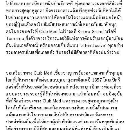
ไปอีกแบบ ลองนึกภาพผืนป่าเขียวขจี ทุ่งดอกลาเวนเดอร์สีม่วงที่
ทอดยาวสุดลุกหูลูกตา กิจกรรมกลางแจ้งเพื่อทุกช่วงวัยที่หาไม่ได้
ในช่วงฤดูหนาว เลยอยากให้ลองเปิดใจวางแผนเผื่อซัมเมอร์หน้า
ของญี่ปุ่นแล้วลองไปสัมผัสประสบการณ์ที่เหมาะกับสมาชิกทุก
คนในครอบครัวที่ Club Med ไม่ว่าจะที่ Kiroro Grand หรือที่
Tomamu ยิ่งด้วยการบริการและวิถีแห่งการต้อนรับแขกผู้มาเยือน
อันเป็นเอกลักษณ์ พร้อมคอนเซ็ปต์แบบ ‘all-inclusive’ ทุกอย่าง
รวบจบครบในแพ็กเกจแล้ว รับรองไม่มีสักเวลาที่ต้องบ่นว่าว่าง!
ขอเสริมว่าทาง Club Med เชี่ยวชาญการรับรองแขกจากทั่วทุกมุม
โลกที่เดินทางมาพักผ่อนแถบภูเขาสูงมาตั้งแต่ปี 1957 โดยเปิดรี
สอร์ตขึ้นที่ประเทศสวิตเซอร์แลนด์ หลังจากบุกเบิกการท่องเที่ยว
แบบครบวงจรของผู้ที่รักในท้องทะเลมาแล้วก่อนหน้า จนปัจจุบัน
ที่สกีรีสอร์ตของทาง Club Med แพร่กระจายอยู่ตามภูเขาสูงอัน
โด่งดังทั่วโลกซึ่งเหมาะแก่กิจกรรมกลางหิมะ เลยยิ่งสั่งสมความ
ถนัดเฉพาะตัวในการกลมกลืนไปกับธรรมชาติและวัฒนธรรม
ประจำท้องถิ่นเพื่อให้แขกผู้เข้าพักตักตวงช่วงเวลาวันหยุดพักผ่อน
ได้อย่างครบทุกมิติที่สุด และมนตร์เสน่ห์แห่งหน้าร้อนเป็นอีกแง่