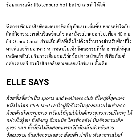
ร้อนกลางแจ้ง (Rotenburo hot bath) เลยทำให้ได้
ฟีลการพักผ่อนในดินแดนอาทิตย์อุทัยแบบเต็มขั้น หากหนำใจกับ
ลิสต์กิจกรรมภายในรีสอร์ตแล้ว ลองนั่งรถไกลออกไปเพียง 40 ก.ม.
ยัง Otaru Canal ย่านเลื่องชื่อที่เต็มไปด้วยร้านรวงสำหรับช้อปปิ้ง
คาเฟ่และร้านอาหาร หากชอบในเชิงวัฒนธรรมที่นี่สามารถให้คุณ
เพลิดเพลินไปกับการเยี่ยมชมเวิร์กช้อปการเป่าแก้ว พิพิธภัณฑ์
กล่องดนตรี รวมไปโรงกลั่นสาเกและเบียร์แบบดั้งเดิม
ELLE SAYS
ด้วยขึ้นชื่อว่าเป็น sports and wellness club ที่ใหญ่ที่สุดแห่ง
หนึ่งในโลก Club Med เอาใจผู้รักกีฬาในทุกลมหายใจเข้าออก
ด้วยตัวเลือกมากมาย พร้อมให้คุณได้สัมผัสประสบการณ์ใหม่ๆ ได้
อย่างไม่รู้จบ ทั้งยิงธนู ตีเทนนิส ไดรฟ์กอล์ฟ ปั่นจักรยานเสือ
ภูเขา ฯลฯ ทั้งนี้ยังไม่ลืมสอดแทรกวิถีท้องถิ่นสำหรับสาย
วัฒนธรรม ด้วยกิจกรรมอย่าง ย้อมผ้า ผ่าฟืน ทำอาหารสไตล์