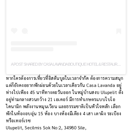
A
POST SHARED BY CASA LAVANDA BOUTIQUE HOTEL & RESTAURANT (@CASALAVANDA)
หากใครต้องการเที่ยวที่อิสตันบูลในเวลาจำกัด ต้องการความสนุก
แต่ก็ยังคงอยากพักผ่อนด้วยในเวลาเดียวกัน Casa Lavanda อยู่
ห่างไปเพียง 45 นาทีทางตะวันออก ในหมู่บ้านสงบ Ulupelit ตั้ง
อยู่ท่ามกลางสวนกว้าง 21 เอเคอร์ มีการทำเกษตรแบบไบโอ
ไดนามิก พลังงานหมุนเวียน และธรรมชาติเป็นหัวใจหลัก เลือก
พักในห้องอบอุ่น 15 ห้อง บางห้องมีเตียง 4 เสา เตาผิง ระเบียง
หรือเทอร์เรซ
Ulupelit, Secilmis Sok No:2, 34980 Sile,