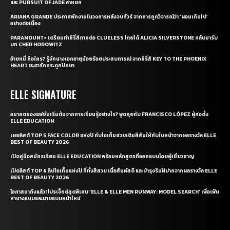
และ PURSUIT OF JADE ล่าหยก
ARIANA GRANDE ประกาศพักงานในวงการหลังจบทัวร์ จากการถูกวิจารณ์ว่า ‘ผอมเกินไป’
อย่างต่อเนื่อง
PARAMOUNT+ เตรียมทำซีรี่ส์ภาคต่อ CLUELESS โดยได้ ALICIA SILVERSTONE กลับมารับ
บท CHER HOROWITZ
อ้ายหมี่ คือใคร? รู้จักนางเอกอายุน้อยร้อยประสบการณ์ จากซีรี่ส์ KEY TO THE PHOENIX
HEART ชะตารักกระดูกปักษา
ELLE SIGNATURE
อนาคตของแฟชั่นเริ่มต้นจากการเรียนรู้อย่างไร? พูดคุยกับ FRANCISCO LÓPEZ ผู้ก่อตั้ง
ELLE EDUCATION
เผยลิสต์ TOP 5 FACE COLOR แห่งปี กับไอเท็มช่วยเติมสีสันให้กับใบหน้าจากผลรางวัล ELLE
BEST OF BEAUTY 2026
เปิดคู่มือสมัครเรียน ELLE EDUCATION พร้อมหลักสูตรที่ออกแบบโดยผู้เชี่ยวชาญ
เปิดลิสต์ TOP 6 ลิปไอเท็มแห่งปี ที่ทั้งสีสวย เนื้อสัมผัสดี และบำรุงริมฝีปากจากผลรางวัล ELLE
BEST OF BEAUTY 2026
โอกาสมาถึงแล้ว! โปรเจ็กต์สุดพิเศษ ‘ELLE & ELLE MEN RUNWAY: MODEL SEARCH’ เพื่อเฟ้น
หานางแบบและนายแบบหน้าใหม่