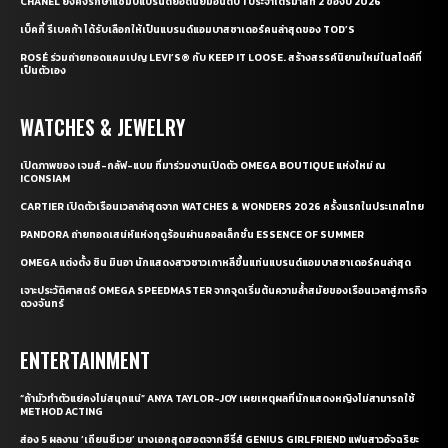
CHANEL ยังคงรักษาแชมป์แบรนด์ยอดนิยมอันดับ 1 ประจำไตรมาสที่ 2 ของปี 2026
เบ็คกี้ รีเบคก้า ได้รับเลือกให้เป็นแบรนด์แอมบาสซาเดอร์คนล่าสุดของ TOD’S
ROSÉ ร่วมถ่ายทอดแคมเปญ LEVI’S® กับ KEEP IT LOOSE. สร้างสรรค์นิยามใหม่ในสไตล์ที่
เป็นตัวเอง
WATCHES & JEWELRY
เปิดภาพของ เจมส์-กลัฟ-แบม ที่มาร่วมงานเปิดตัว OMEGA BOUTIQUE แห่งใหม่ ณ
ICONSIAM
CARTIER เปิดตัวเรือนเวลาล่าสุดจาก WATCHES & WONDERS 2026 ครั้งแรกในประเทศไทย
PANDORA ถ่ายทอดเสน่ห์แห่งฤดูร้อนผ่านคอลเล็กชั่น ESSENCE OF SUMMER
OMEGA แต่งตั้ง ชิน มินอา นักแสดงสาวชาวเกาหลีขึ้นแท่นแบรนด์แอมบาสซาเดอร์คนล่าสุด
เจาะประวัติศาสตร์ OMEGA SPEEDMASTER จากจุดเริ่มต้นความล้ำสมัยของเรือนเวลาสู่ภารกิจ
ดวงจันทร์
ENTERTAINMENT
“ถ้ามัวทำตัวแย่คงไม่สนุกแน่” ANYA TAYLOR-JOY เผยเหตุผลที่นักแสดงหญิงไม่สามารถใช้
METHOD ACTING
ส่อง 5 ผลงาน ‘เถียนซีเวย’ นางเอกสุดฮอตจากซีรี่ส์ GENIUS GIRLFRIEND แฟนสาวอัจฉริยะ