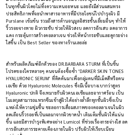
ในทุกชั้นผิวโดยไม่ทิ้งความเหนอะหนะ และยังมีส่วนผสมทรง
ประสิทธิภาพที่จะนำพาสารอาหารที่มีประโยชน์ไปบำรุงผิว มี
Purslane เข้มข้น รวมถึงสารต้านอนุมูลอิสระชั้นเยี่ยมอื่นๆ ทำให้
ริ้วรอยจางหาย ผิวกระชับ ช่วยให้ผิวสงบ ลดการอักเสบ ลดอาการ
แดง กระตุ้นการสร้างคอลลาเจน ช่วยให้หน้ากระชับและดูกระจ่าง
ใสขึ้น เป็น Best Seller ของทางร้านเลยล่ะ
สำหรับผลิตภัณฑ์อีกตัวของ DR.BARBARA STURM ที่เป็นชิ้น
โปรดของใครหลายๆ คนจนต้องซื้อซ้ำ ‘DARKER SKIN TONES
HYALURONIC SERUM’ ที่คิดค้นมาเพื่อกลุ่มคนที่มีเม็ดสีหรือคน
เอเชีย ด้วย Hyaluronic Molecules ซึ่งมีเนื้อบางเบากว่าสูตร
Hyaluronic ปกติ จึงเหมาะกับผิวคนเอเชียและอากาศร้อน เป็น
โมเลกุลสามารถแทรกซึมเข้าสู่ผิวได้อย่างล้ำลึกทุกชั้นผิวซึ่งเป็น
แหล่งให้ความชุ่มชื้น ชะลอการเสื่อมสภาพของคอลลาเจนในผิว
ลดเลือนริ้วรอยที่เป็นผลมาจากผิวขาดน้ำ เติมเต็มชั้นผิวให้แน่น
ขึ้น และมีสารบำรุงพิเศษอย่าง Lumicol ที่ช่วยเรื่องกระจ่างใส ลด
การอักเสบการระคายเคืองภายในผิว ปรับผิวให้เรียบเนียน