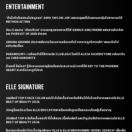
ENTERTAINMENT
“ถ้ามัวทำตัวแย่คงไม่สนุกแน่” ANYA TAYLOR-JOY เผยเหตุผลที่นักแสดงหญิงไม่สามารถใช้
METHOD ACTING
ส่อง 5 ผลงาน ‘เถียนซีเวย’ นางเอกสุดฮอตจากซีรี่ส์ GENIUS GIRLFRIEND แฟนสาวอัจฉริยะ
และ PURSUIT OF JADE ล่าหยก
ARIANA GRANDE ประกาศพักงานในวงการหลังจบทัวร์ จากการถูกวิจารณ์ว่า ‘ผอมเกินไป’
อย่างต่อเนื่อง
PARAMOUNT+ เตรียมทำซีรี่ส์ภาคต่อ CLUELESS โดยได้ ALICIA SILVERSTONE กลับมารับ
บท CHER HOROWITZ
อ้ายหมี่ คือใคร? รู้จักนางเอกอายุน้อยร้อยประสบการณ์ จากซีรี่ส์ KEY TO THE PHOENIX
HEART ชะตารักกระดูกปักษา
ELLE SIGNATURE
เผยลิสต์ TOP 5 FACE COLOR แห่งปี กับไอเท็มช่วยเติมสีสันให้กับใบหน้าจากผลรางวัล ELLE
BEST OF BEAUTY 2026
เปิดคู่มือสมัครเรียน ELLE EDUCATION พร้อมหลักสูตรที่ออกแบบโดยผู้เชี่ยวชาญ
เปิดลิสต์ TOP 6 ลิปไอเท็มแห่งปี ที่ทั้งสีสวย เนื้อสัมผัสดี และบำรุงริมฝีปากจากผลรางวัล ELLE
BEST OF BEAUTY 2026
โอกาสมาถึงแล้ว! โปรเจ็กต์สุดพิเศษ ‘ELLE & ELLE MEN RUNWAY: MODEL SEARCH’ เพื่อเฟ้น