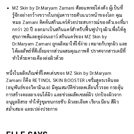
MZ Skin by Dr.Maryam Zamani ศัลยแพทย์โด่งดัง ผู้เป็นที่
รู้จักอย่างกว้างขวางในกลุ่มดาราระดับแนวหน้าของโลก คุณ
หมอ Zamani คิดค้นสกินแคร์ด้วยประสบการณ์ของตัวเองที่มา
กกว่า 20 ปี ออกมาเป็นสกินแคร์สำหรับฟื้นฟูบำรุงผิวเพื่อให้ดู
สุขภาพดีและดูอ่อนเยาว์ สกินแคร์ของ MZ Skin by
Dr.Maryam Zamani ถูกผลิตมาให้ใช้ง่าย เหมาะกับทุกผิว และ
ได้ผลลัพธ์ที่ดีเยี่ยมจากส่วนผสมคุณภาพดี ปราศจากสารเคมีที่
ทำให้ระคายเคืองต่อผิวด้วย
หนึ่งในผลิตภัณฑ์ที่โดดเด่นของ MZ Skin by Dr.Maryam
Zamani ก็คือ RETINOL SKIN BOOSTER เซรั่มสูตรเรตินอล
(อนุพันธ์ของวิตามินเอ) มีคุณสมบัติช่วยลดเลือนริ้วรอย กระตุ้น
การสร้างคอลลาเจนใต้ผิว และช่วยผลัดเซลล์ผิว ปกป้องผิวจาก
อนุมูลอิสระ ทำให้รูขุมขนกระชับ ผิวละเอียด เรียบเนียน สีผิว
สม่ำเสมอ และเปล่งประกาย