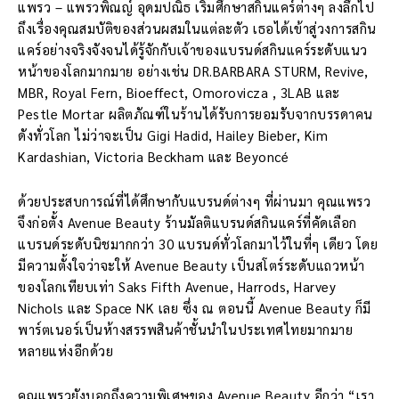
แพรว – แพรวพิณญ์ อุดมปณิธ เริ่มศึกษาสกินแคร์ต่างๆ ลงลึกไป
ถึงเรื่องคุณสมบัติของส่วนผสมในแต่ละตัว เธอได้เข้าสู่วงการสกิน
แคร์อย่างจริงจังจนได้รู้จักกับเจ้าของแบรนด์สกินแคร์ระดับแนว
หน้าของโลกมากมาย อย่างเช่น DR.BARBARA STURM, Revive,
MBR, Royal Fern, Bioeffect, Omorovicza , 3LAB และ
Pestle Mortar ผลิตภัณฑ์ในร้านได้รับการยอมรับจากบรรดาคน
ดังทั่วโลก ไม่ว่าจะเป็น Gigi Hadid, Hailey Bieber, Kim
Kardashian, Victoria Beckham และ Beyoncé
ด้วยประสบการณ์ที่ได้ศึกษากับแบรนด์ต่างๆ ที่ผ่านมา คุณแพรว
จึงก่อตั้ง Avenue Beauty ร้านมัลติแบรนด์สกินแคร์ที่คัดเลือก
แบรนด์ระดับนิชมากกว่า 30 แบรนด์ทั่วโลกมาไว้ในที่ๆ เดียว โดย
มีความตั้งใจว่าจะให้ Avenue Beauty เป็นสโตร์ระดับแถวหน้า
ของโลกเทียบเท่า Saks Fifth Avenue, Harrods, Harvey
Nichols และ Space NK เลย ซึ่ง ณ ตอนนี้ Avenue Beauty ก็มี
พาร์ตเนอร์เป็นห้างสรรพสินค้าชั้นนำในประเทศไทยมากมาย
หลายแห่งอีกด้วย
คุณแพรวยังบอกถึงความพิเศษของ Avenue Beauty อีกว่า “เรา