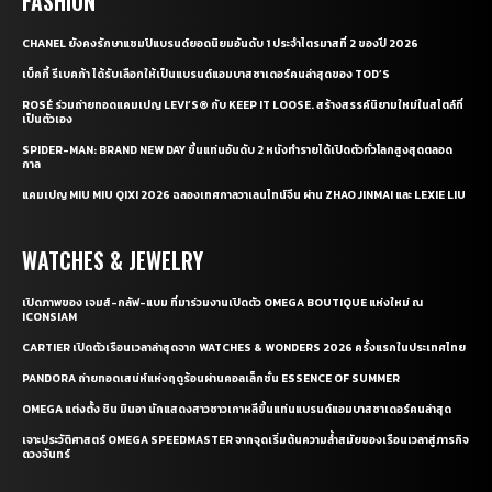
FASHION
CHANEL ยังคงรักษาแชมป์แบรนด์ยอดนิยมอันดับ 1 ประจำไตรมาสที่ 2 ของปี 2026
เบ็คกี้ รีเบคก้า ได้รับเลือกให้เป็นแบรนด์แอมบาสซาเดอร์คนล่าสุดของ TOD’S
ROSÉ ร่วมถ่ายทอดแคมเปญ LEVI’S® กับ KEEP IT LOOSE. สร้างสรรค์นิยามใหม่ในสไตล์ที่
เป็นตัวเอง
SPIDER-MAN: BRAND NEW DAY ขึ้นแท่นอันดับ 2 หนังทำรายได้เปิดตัวทั่วโลกสูงสุดตลอด
กาล
แคมเปญ MIU MIU QIXI 2026 ฉลองเทศกาลวาเลนไทน์จีน ผ่าน ZHAO JINMAI และ LEXIE LIU
WATCHES & JEWELRY
เปิดภาพของ เจมส์-กลัฟ-แบม ที่มาร่วมงานเปิดตัว OMEGA BOUTIQUE แห่งใหม่ ณ
ICONSIAM
CARTIER เปิดตัวเรือนเวลาล่าสุดจาก WATCHES & WONDERS 2026 ครั้งแรกในประเทศไทย
PANDORA ถ่ายทอดเสน่ห์แห่งฤดูร้อนผ่านคอลเล็กชั่น ESSENCE OF SUMMER
OMEGA แต่งตั้ง ชิน มินอา นักแสดงสาวชาวเกาหลีขึ้นแท่นแบรนด์แอมบาสซาเดอร์คนล่าสุด
เจาะประวัติศาสตร์ OMEGA SPEEDMASTER จากจุดเริ่มต้นความล้ำสมัยของเรือนเวลาสู่ภารกิจ
ดวงจันทร์