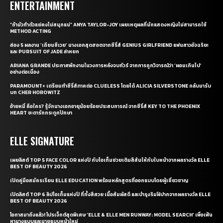
ENTERTAINMENT
“ถ้ามัวทำตัวแย่คงไม่สนุกแน่” ANYA TAYLOR-JOY เผยเหตุผลที่นักแสดงหญิงไม่สามารถใช้
METHOD ACTING
ส่อง 5 ผลงาน ‘เถียนซีเวย’ นางเอกสุดฮอตจากซีรี่ส์ GENIUS GIRLFRIEND แฟนสาวอัจฉริยะ
และ PURSUIT OF JADE ล่าหยก
ARIANA GRANDE ประกาศพักงานในวงการหลังจบทัวร์ จากการถูกวิจารณ์ว่า ‘ผอมเกินไป’
อย่างต่อเนื่อง
PARAMOUNT+ เตรียมทำซีรี่ส์ภาคต่อ CLUELESS โดยได้ ALICIA SILVERSTONE กลับมารับ
บท CHER HOROWITZ
อ้ายหมี่ คือใคร? รู้จักนางเอกอายุน้อยร้อยประสบการณ์ จากซีรี่ส์ KEY TO THE PHOENIX
HEART ชะตารักกระดูกปักษา
ELLE SIGNATURE
เผยลิสต์ TOP 5 FACE COLOR แห่งปี กับไอเท็มช่วยเติมสีสันให้กับใบหน้าจากผลรางวัล ELLE
BEST OF BEAUTY 2026
เปิดคู่มือสมัครเรียน ELLE EDUCATION พร้อมหลักสูตรที่ออกแบบโดยผู้เชี่ยวชาญ
เปิดลิสต์ TOP 6 ลิปไอเท็มแห่งปี ที่ทั้งสีสวย เนื้อสัมผัสดี และบำรุงริมฝีปากจากผลรางวัล ELLE
BEST OF BEAUTY 2026
โอกาสมาถึงแล้ว! โปรเจ็กต์สุดพิเศษ ‘ELLE & ELLE MEN RUNWAY: MODEL SEARCH’ เพื่อเฟ้น
หานางแบบและนายแบบหน้าใหม่