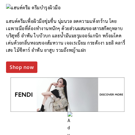
แฮนด์ครีมเพื่อผิวมือชุ่มชื่น นุ่มนวล ลดความแห้งกร้าน โดย
เฉพาะมือที่ต้องทำงานหนักๆ ด้วยส่วนผสมของสารสกัดกุหลาบ
บริสุทธิ์ อำพัน ใบบัวบก และน้ำมันมะรุมออร์แกนิก พร้อมโดด
เด่นด้วยกลิ่นหอมของส้มหวาน เจอเรเนียม กระดังงา มะลิ คลารี่
เสจ ไม้ซีดาร์ อำพัน ยาสูบ รวมถึงหญ้าแฝก
Shop now