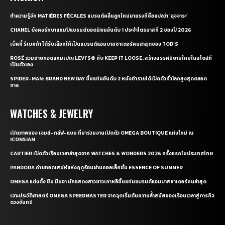
ทำความรู้จัก MATIÈRES FÉCALES แบรนด์คลื่นลูกใหม่มาแรงที่ชื่อแปลว่า ‘อุจจาระ’
CHANEL ยังคงรักษาแชมป์แบรนด์ยอดนิยมอันดับ 1 ประจำไตรมาสที่ 2 ของปี 2026
เบ็คกี้ รีเบคก้า ได้รับเลือกให้เป็นแบรนด์แอมบาสซาเดอร์คนล่าสุดของ TOD’S
ROSÉ ร่วมถ่ายทอดแคมเปญ LEVI’S® กับ KEEP IT LOOSE. สร้างสรรค์นิยามใหม่ในสไตล์ที่
เป็นตัวเอง
SPIDER-MAN: BRAND NEW DAY ขึ้นแท่นอันดับ 2 หนังทำรายได้เปิดตัวทั่วโลกสูงสุดตลอด
กาล
WATCHES & JEWELRY
เปิดภาพของ เจมส์-กลัฟ-แบม ที่มาร่วมงานเปิดตัว OMEGA BOUTIQUE แห่งใหม่ ณ
ICONSIAM
CARTIER เปิดตัวเรือนเวลาล่าสุดจาก WATCHES & WONDERS 2026 ครั้งแรกในประเทศไทย
PANDORA ถ่ายทอดเสน่ห์แห่งฤดูร้อนผ่านคอลเล็กชั่น ESSENCE OF SUMMER
OMEGA แต่งตั้ง ชิน มินอา นักแสดงสาวชาวเกาหลีขึ้นแท่นแบรนด์แอมบาสซาเดอร์คนล่าสุด
เจาะประวัติศาสตร์ OMEGA SPEEDMASTER จากจุดเริ่มต้นความล้ำสมัยของเรือนเวลาสู่ภารกิจ
ดวงจันทร์