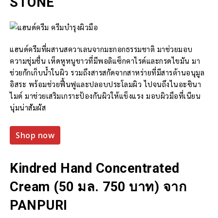
STONE
แฮนด์ครีมที่ผสานสควาเลนจากมะกอกธรรมชาติ มาช่วยมอบ
ความชุ่มชื่น เห็ดหูหนูขาวที่มีพอลิแซ็กคาไรด์และกรดไขมัน มา
ช่วยกักเก็บน้ำในผิว รวมถึงสารสกัดจากสาหร่ายที่มีสารต้านอนุมูล
อิสระ พร้อมช่วยฟื้นฟูและปลอบประโลมผิว ไปจนถึงไนอะซินา
ไมด์ มาช่วยเสริมเกราะป้องกันผิวให้แข็งแรง มอบผิวมือที่เนียน
นุ่มน่าสัมผัส
Shop now
Kindred Hand Concentrated
Cream (50 มล. 750 บาท) จาก
PANPURI