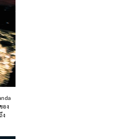
manda
มของ
ถึง