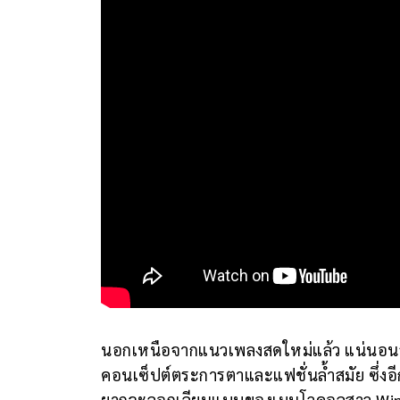
นอกเหนือจากแนวเพลงสดใหม่แล้ว แน่นอนว่าอีกห
คอนเซ็ปต์ตระการตาและแฟชั่นล้ำสมัย ซึ่งอีก
ยากจะลอกเลียนแบบของเมนโวคอลสาว Winter 