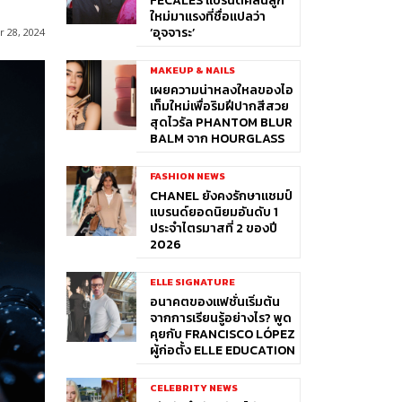
FÉCALES แบรนด์คลื่นลูก
ใหม่มาแรงที่ชื่อแปลว่า
‘อุจจาระ’
 28, 2024
MAKEUP & NAILS
เผยความน่าหลงใหลของไอ
เท็มใหม่เพื่อริมฝีปากสีสวย
สุดไวรัล PHANTOM BLUR
BALM จาก HOURGLASS
FASHION NEWS
CHANEL ยังคงรักษาแชมป์
แบรนด์ยอดนิยมอันดับ 1
ประจำไตรมาสที่ 2 ของปี
2026
ELLE SIGNATURE
อนาคตของแฟชั่นเริ่มต้น
จากการเรียนรู้อย่างไร? พูด
คุยกับ FRANCISCO LÓPEZ
ผู้ก่อตั้ง ELLE EDUCATION
CELEBRITY NEWS