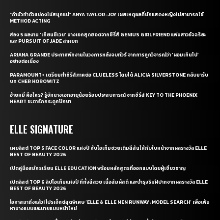
“ถ้ามัวทำตัวแย่คงไม่สนุกแน่” ANYA TAYLOR-JOY เผยเหตุผลที่นักแสดงหญิงไม่สามารถใช้
METHOD ACTING
ส่อง 5 ผลงาน ‘เถียนซีเวย’ นางเอกสุดฮอตจากซีรี่ส์ GENIUS GIRLFRIEND แฟนสาวอัจฉริยะ
และ PURSUIT OF JADE ล่าหยก
ARIANA GRANDE ประกาศพักงานในวงการหลังจบทัวร์ จากการถูกวิจารณ์ว่า ‘ผอมเกินไป’
อย่างต่อเนื่อง
PARAMOUNT+ เตรียมทำซีรี่ส์ภาคต่อ CLUELESS โดยได้ ALICIA SILVERSTONE กลับมารับ
บท CHER HOROWITZ
อ้ายหมี่ คือใคร? รู้จักนางเอกอายุน้อยร้อยประสบการณ์ จากซีรี่ส์ KEY TO THE PHOENIX
HEART ชะตารักกระดูกปักษา
ELLE SIGNATURE
เผยลิสต์ TOP 5 FACE COLOR แห่งปี กับไอเท็มช่วยเติมสีสันให้กับใบหน้าจากผลรางวัล ELLE
BEST OF BEAUTY 2026
เปิดคู่มือสมัครเรียน ELLE EDUCATION พร้อมหลักสูตรที่ออกแบบโดยผู้เชี่ยวชาญ
เปิดลิสต์ TOP 6 ลิปไอเท็มแห่งปี ที่ทั้งสีสวย เนื้อสัมผัสดี และบำรุงริมฝีปากจากผลรางวัล ELLE
BEST OF BEAUTY 2026
โอกาสมาถึงแล้ว! โปรเจ็กต์สุดพิเศษ ‘ELLE & ELLE MEN RUNWAY: MODEL SEARCH’ เพื่อเฟ้น
หานางแบบและนายแบบหน้าใหม่