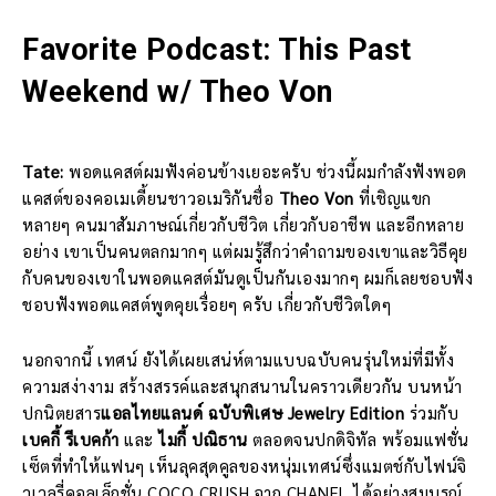
Favorite Podcast: This Past
Weekend w/ Theo Von
Tate:
พอดแคสต์ผมฟังค่อนข้างเยอะครับ ช่วงนี้ผมกำลังฟังพอด
แคสต์ของคอเมเดี้ยนชาวอเมริกันชื่อ
Theo Von
ที่เชิญแขก
หลายๆ คนมาสัมภาษณ์เกี่ยวกับชีวิต เกี่ยวกับอาชีพ และอีกหลาย
อย่าง เขาเป็นคนตลกมากๆ แต่ผมรู้สึกว่าคำถามของเขาและวิธีคุย
กับคนของเขาในพอดแคสต์มันดูเป็นกันเองมากๆ ผมก็เลยชอบฟัง
ชอบฟังพอดแคสต์พูดคุยเรื่อยๆ ครับ เกี่ยวกับชีวิตใดๆ
นอกจากนี้ เทศน์ ยังได้เผยเสน่ห์ตามแบบฉบับคนรุ่นใหม่ที่มีทั้ง
ความสง่างาม สร้างสรรค์และสนุกสนานในคราวเดียวกัน บนหน้า
ปกนิตยสาร
แอลไทยแลนด์ ฉบับพิเศษ Jewelry Edition
ร่วมกับ
เบคกี้ รีเบคก้า
และ
ไมกี้ ปณิธาน
ตลอดจนปกดิจิทัล พร้อมแฟชั่น
เซ็ตที่ทำให้แฟนๆ เห็นลุคสุดคูลของหนุ่มเทศน์ซึ่งแมตช์กับไฟน์จิ
วเวลรี่คอลเล็กชั่น COCO CRUSH จาก CHANEL ได้อย่างสมบูรณ์