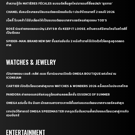
ทำความรู้จัก MATIÈRES FÉCALES แบรนด์คลื่นลูกใหม่มาแรงที่ชื่อแปลว่า ‘อุจจาระ’
CHANEL ยังคงรักษาแชมป์แบรนด์ยอดนิยมอันดับ 1 ประจำไตรมาสที่ 2 ของปี 2026
เบ็คกี้ รีเบคก้า ได้รับเลือกให้เป็นแบรนด์แอมบาสซาเดอร์คนล่าสุดของ TOD’S
ROSÉ ร่วมถ่ายทอดแคมเปญ LEVI’S® กับ KEEP IT LOOSE. สร้างสรรค์นิยามใหม่ในสไตล์ที่
เป็นตัวเอง
SPIDER-MAN: BRAND NEW DAY ขึ้นแท่นอันดับ 2 หนังทำรายได้เปิดตัวทั่วโลกสูงสุดตลอด
กาล
WATCHES & JEWELRY
เปิดภาพของ เจมส์-กลัฟ-แบม ที่มาร่วมงานเปิดตัว OMEGA BOUTIQUE แห่งใหม่ ณ
ICONSIAM
CARTIER เปิดตัวเรือนเวลาล่าสุดจาก WATCHES & WONDERS 2026 ครั้งแรกในประเทศไทย
PANDORA ถ่ายทอดเสน่ห์แห่งฤดูร้อนผ่านคอลเล็กชั่น ESSENCE OF SUMMER
OMEGA แต่งตั้ง ชิน มินอา นักแสดงสาวชาวเกาหลีขึ้นแท่นแบรนด์แอมบาสซาเดอร์คนล่าสุด
เจาะประวัติศาสตร์ OMEGA SPEEDMASTER จากจุดเริ่มต้นความล้ำสมัยของเรือนเวลาสู่ภารกิจ
ดวงจันทร์
ENTERTAINMENT