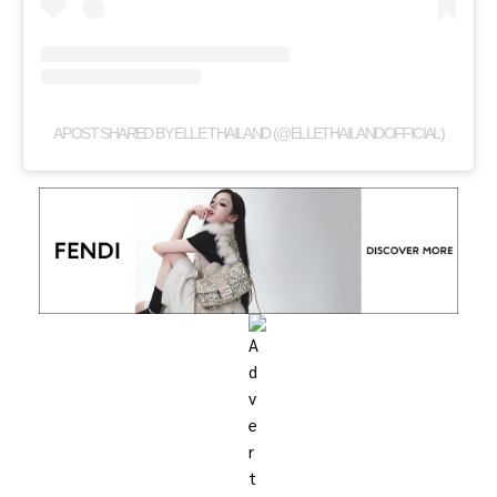
A POST SHARED BY ELLE THAILAND (@ELLETHAILANDOFFICIAL)