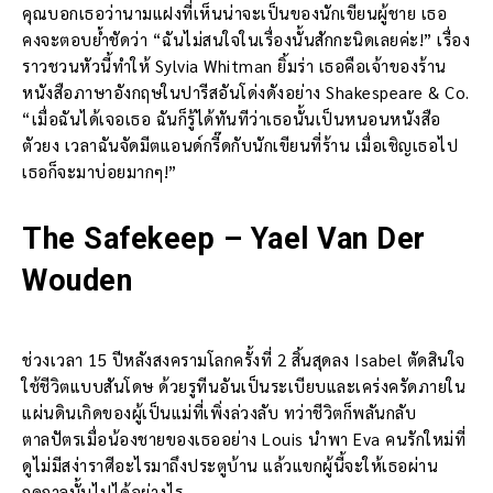
คุณบอกเธอว่านามแฝงที่เห็นน่าจะเป็นของนักเขียนผู้ชาย เธอ
คงจะตอบย้ำชัดว่า “ฉันไม่สนใจในเรื่องนั้นสักกะนิดเลยค่ะ!” เรื่อง
ราวชวนหัวนี้ทำให้ Sylvia Whitman ยิ้มร่า เธอคือเจ้าของร้าน
หนังสือภาษาอังกฤษในปารีสอันโด่งดังอย่าง Shakespeare & Co.
“เมื่อฉันได้เจอเธอ ฉันก็รู้ได้ทันทีว่าเธอนั้นเป็นหนอนหนังสือ
ตัวยง เวลาฉันจัดมีตแอนด์กรี๊ดกับนักเขียนที่ร้าน เมื่อเชิญเธอไป
เธอก็จะมาบ่อยมากๆ!”
The Safekeep – Yael Van Der
Wouden
ช่วงเวลา 15 ปีหลังสงครามโลกครั้งที่ 2 สิ้นสุดลง Isabel ตัดสินใจ
ใช้ชีวิตแบบสันโดษ ด้วยรูทีนอันเป็นระเบียบและเคร่งครัดภายใน
แผ่นดินเกิดของผู้เป็นแม่ที่เพิ่งล่วงลับ ทว่าชีวิตก็พลันกลับ
ตาลปัตรเมื่อน้องชายของเธออย่าง Louis นำพา Eva คนรักใหม่ที่
ดูไม่มีสง่าราศีอะไรมาถึงประตูบ้าน แล้วแขกผู้นี้จะให้เธอผ่าน
ฤดูกาลนั้นไปได้อย่างไร…