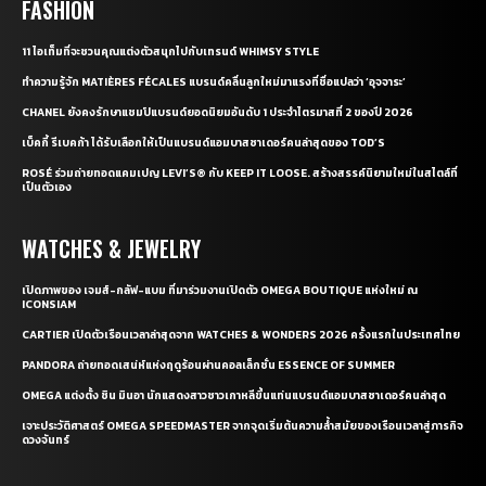
FASHION
11 ไอเท็มที่จะชวนคุณแต่งตัวสนุกไปกับเทรนด์ WHIMSY STYLE
ทำความรู้จัก MATIÈRES FÉCALES แบรนด์คลื่นลูกใหม่มาแรงที่ชื่อแปลว่า ‘อุจจาระ’
CHANEL ยังคงรักษาแชมป์แบรนด์ยอดนิยมอันดับ 1 ประจำไตรมาสที่ 2 ของปี 2026
เบ็คกี้ รีเบคก้า ได้รับเลือกให้เป็นแบรนด์แอมบาสซาเดอร์คนล่าสุดของ TOD’S
ROSÉ ร่วมถ่ายทอดแคมเปญ LEVI’S® กับ KEEP IT LOOSE. สร้างสรรค์นิยามใหม่ในสไตล์ที่
เป็นตัวเอง
WATCHES & JEWELRY
เปิดภาพของ เจมส์-กลัฟ-แบม ที่มาร่วมงานเปิดตัว OMEGA BOUTIQUE แห่งใหม่ ณ
ICONSIAM
CARTIER เปิดตัวเรือนเวลาล่าสุดจาก WATCHES & WONDERS 2026 ครั้งแรกในประเทศไทย
PANDORA ถ่ายทอดเสน่ห์แห่งฤดูร้อนผ่านคอลเล็กชั่น ESSENCE OF SUMMER
OMEGA แต่งตั้ง ชิน มินอา นักแสดงสาวชาวเกาหลีขึ้นแท่นแบรนด์แอมบาสซาเดอร์คนล่าสุด
เจาะประวัติศาสตร์ OMEGA SPEEDMASTER จากจุดเริ่มต้นความล้ำสมัยของเรือนเวลาสู่ภารกิจ
ดวงจันทร์