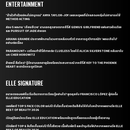
ENTERTAINMENT
“ถ้ามัวทำตัวแย่คงไม่สนุกแน่” ANYA TAYLOR-JOY เผยเหตุผลที่นักแสดงหญิงไม่สามารถใช้
METHOD ACTING
ส่อง 5 ผลงาน ‘เถียนซีเวย’ นางเอกสุดฮอตจากซีรี่ส์ GENIUS GIRLFRIEND แฟนสาวอัจฉริยะ
และ PURSUIT OF JADE ล่าหยก
ARIANA GRANDE ประกาศพักงานในวงการหลังจบทัวร์ จากการถูกวิจารณ์ว่า ‘ผอมเกินไป’
อย่างต่อเนื่อง
PARAMOUNT+ เตรียมทำซีรี่ส์ภาคต่อ CLUELESS โดยได้ ALICIA SILVERSTONE กลับมารับ
บท CHER HOROWITZ
อ้ายหมี่ คือใคร? รู้จักนางเอกอายุน้อยร้อยประสบการณ์ จากซีรี่ส์ KEY TO THE PHOENIX
HEART ชะตารักกระดูกปักษา
ELLE SIGNATURE
อนาคตของแฟชั่นเริ่มต้นจากการเรียนรู้อย่างไร? พูดคุยกับ FRANCISCO LÓPEZ ผู้ก่อตั้ง
ELLE EDUCATION
เผยลิสต์ TOP 5 FACE COLOR แห่งปี กับไอเท็มช่วยเติมสีสันให้กับใบหน้าจากผลรางวัล ELLE
BEST OF BEAUTY 2026
เปิดคู่มือสมัครเรียน ELLE EDUCATION พร้อมหลักสูตรที่ออกแบบโดยผู้เชี่ยวชาญ
เปิดลิสต์ TOP 6 ลิปไอเท็มแห่งปี ที่ทั้งสีสวย เนื้อสัมผัสดี และบำรุงริมฝีปากจากผลรางวัล ELLE
BEST OF BEAUTY 2026