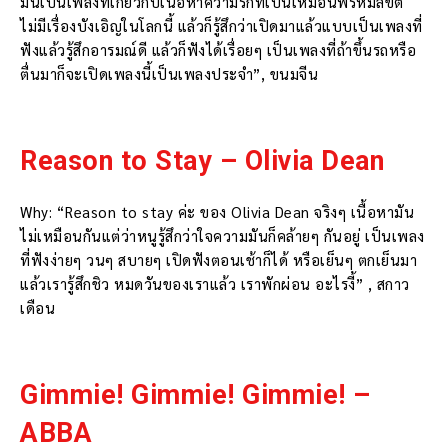
มันเป็นเพลงที่เกี่ยวกับเนื้อหาความรักที่เป็นเหมือนพรหมลิขิต
ไม่มีเรื่องบังเอิญในโลกนี้ แล้วก็รู้สึกว่าเปิดมาแล้วแบบเป็นเพลงที่
ฟังแล้วรู้สึกอารมณ์ดี แล้วก็ฟังได้เรื่อยๆ เป็นเพลงที่ถ้าขึ้นรถหรือ
ตื่นมาก็จะเปิดเพลงนี้เป็นเพลงประจำ”, ขนมจีน
Reason to Stay – Olivia Dean
Why: “Reason to stay ค่ะ ของ Olivia Dean จริงๆ เนื้อหามัน
ไม่เหมือนกันแต่ว่าหนูรู้สึกว่าใจความมันก็คล้ายๆ กันอยู่ เป็นเพลง
ที่ฟังง่ายๆ วนๆ สบายๆ เปิดฟังตอนเช้าก็ได้ หรือเย็นๆ ตกเย็นมา
แล้วเรารู้สึกชิว หมดวันของเราแล้ว เราพักผ่อน อะไรงี้” , สกาว
เดือน
Gimmie! Gimmie! Gimmie! –
ABBA