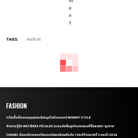
TAGS:
mxfruit
FASHION
11 ไอเท็มที่จะชวนคุณแต่งตัวสนุกไปกับเทรนด์ WHIMSY STYLE
ทำความรู้จัก MATIÈRES FÉCALES แบรนด์คลื่นลูกใหม่มาแรงที่ชื่อแปลว่า ‘อุจจาระ’
CHANEL ยังคงรักษาแชมป์แบรนด์ยอดนิยมอันดับ 1 ประจำไตรมาสที่ 2 ของปี 2026