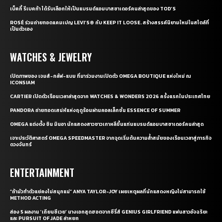
เบ็คกี้ รีเบคก้า ได้รับเลือกให้เป็นแบรนด์แอมบาสซาเดอร์คนล่าสุดของ TOD’S
ROSÉ ร่วมถ่ายทอดแคมเปญ LEVI’S® กับ KEEP IT LOOSE. สร้างสรรค์นิยามใหม่ในสไตล์ที่
เป็นตัวเอง
WATCHES & JEWELRY
เปิดภาพของ เจมส์-กลัฟ-แบม ที่มาร่วมงานเปิดตัว OMEGA BOUTIQUE แห่งใหม่ ณ
ICONSIAM
CARTIER เปิดตัวเรือนเวลาล่าสุดจาก WATCHES & WONDERS 2026 ครั้งแรกในประเทศไทย
PANDORA ถ่ายทอดเสน่ห์แห่งฤดูร้อนผ่านคอลเล็กชั่น ESSENCE OF SUMMER
OMEGA แต่งตั้ง ชิน มินอา นักแสดงสาวชาวเกาหลีขึ้นแท่นแบรนด์แอมบาสซาเดอร์คนล่าสุด
เจาะประวัติศาสตร์ OMEGA SPEEDMASTER จากจุดเริ่มต้นความล้ำสมัยของเรือนเวลาสู่ภารกิจ
ดวงจันทร์
ENTERTAINMENT
“ถ้ามัวทำตัวแย่คงไม่สนุกแน่” ANYA TAYLOR-JOY เผยเหตุผลที่นักแสดงหญิงไม่สามารถใช้
METHOD ACTING
ส่อง 5 ผลงาน ‘เถียนซีเวย’ นางเอกสุดฮอตจากซีรี่ส์ GENIUS GIRLFRIEND แฟนสาวอัจฉริยะ
และ PURSUIT OF JADE ล่าหยก