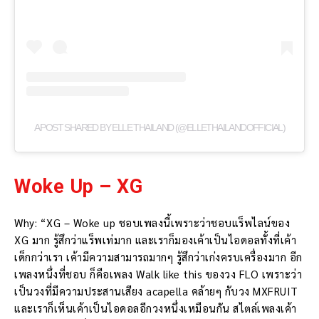
A POST SHARED BY ELLE THAILAND (@ELLETHAILANDOFFICIAL)
Woke Up – XG
Why: “XG – Woke up ชอบเพลงนี้เพราะว่าชอบแร็พไลน์ของ
XG มาก รู้สึกว่าแร็พเท่มาก และเราก็มองเค้าเป็นไอดอลทั้งที่เค้า
เด็กกว่าเรา เค้ามีความสามารถมากๆ รู้สึกว่าเก่งครบเครื่องมาก อีก
เพลงหนึ่งที่ชอบ ก็คือเพลง Walk like this ของวง FLO เพราะว่า
เป็นวงที่มีความประสานเสียง acapella คล้ายๆ กับวง MXFRUIT
และเราก็เห็นเค้าเป็นไอดอลอีกวงหนึ่งเหมือนกัน สไตล์เพลงเค้า