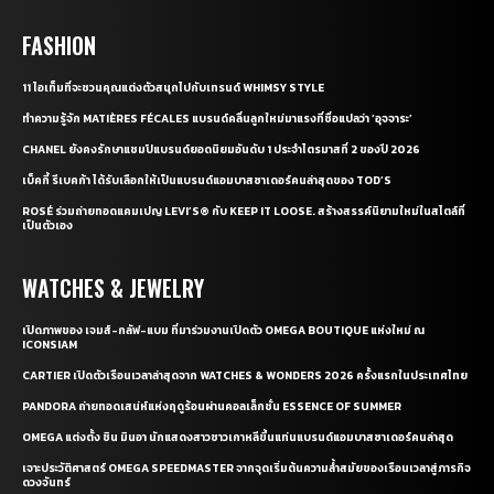
FASHION
11 ไอเท็มที่จะชวนคุณแต่งตัวสนุกไปกับเทรนด์ WHIMSY STYLE
ทำความรู้จัก MATIÈRES FÉCALES แบรนด์คลื่นลูกใหม่มาแรงที่ชื่อแปลว่า ‘อุจจาระ’
CHANEL ยังคงรักษาแชมป์แบรนด์ยอดนิยมอันดับ 1 ประจำไตรมาสที่ 2 ของปี 2026
เบ็คกี้ รีเบคก้า ได้รับเลือกให้เป็นแบรนด์แอมบาสซาเดอร์คนล่าสุดของ TOD’S
ROSÉ ร่วมถ่ายทอดแคมเปญ LEVI’S® กับ KEEP IT LOOSE. สร้างสรรค์นิยามใหม่ในสไตล์ที่
เป็นตัวเอง
WATCHES & JEWELRY
เปิดภาพของ เจมส์-กลัฟ-แบม ที่มาร่วมงานเปิดตัว OMEGA BOUTIQUE แห่งใหม่ ณ
ICONSIAM
CARTIER เปิดตัวเรือนเวลาล่าสุดจาก WATCHES & WONDERS 2026 ครั้งแรกในประเทศไทย
PANDORA ถ่ายทอดเสน่ห์แห่งฤดูร้อนผ่านคอลเล็กชั่น ESSENCE OF SUMMER
OMEGA แต่งตั้ง ชิน มินอา นักแสดงสาวชาวเกาหลีขึ้นแท่นแบรนด์แอมบาสซาเดอร์คนล่าสุด
เจาะประวัติศาสตร์ OMEGA SPEEDMASTER จากจุดเริ่มต้นความล้ำสมัยของเรือนเวลาสู่ภารกิจ
ดวงจันทร์