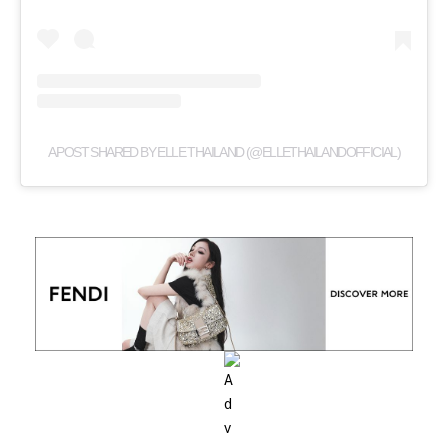
A POST SHARED BY ELLE THAILAND (@ELLETHAILANDOFFICIAL)