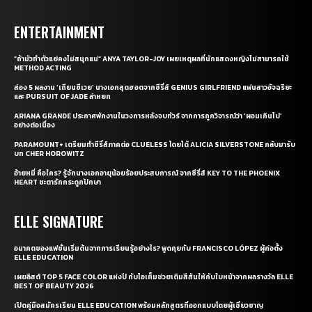
ENTERTAINMENT
“ถ้ามัวทำตัวแย่คงไม่สนุกแน่” ANYA TAYLOR-JOY เผยเหตุผลที่นักแสดงหญิงไม่สามารถใช้
METHOD ACTING
ส่อง 5 ผลงาน ‘เถียนซีเวย’ นางเอกสุดฮอตจากซีรี่ส์ GENIUS GIRLFRIEND แฟนสาวอัจฉริยะ
และ PURSUIT OF JADE ล่าหยก
ARIANA GRANDE ประกาศพักงานในวงการหลังจบทัวร์ จากการถูกวิจารณ์ว่า ‘ผอมเกินไป’
อย่างต่อเนื่อง
PARAMOUNT+ เตรียมทำซีรี่ส์ภาคต่อ CLUELESS โดยได้ ALICIA SILVERSTONE กลับมารับ
บท CHER HOROWITZ
อ้ายหมี่ คือใคร? รู้จักนางเอกอายุน้อยร้อยประสบการณ์ จากซีรี่ส์ KEY TO THE PHOENIX
HEART ชะตารักกระดูกปักษา
ELLE SIGNATURE
อนาคตของแฟชั่นเริ่มต้นจากการเรียนรู้อย่างไร? พูดคุยกับ FRANCISCO LÓPEZ ผู้ก่อตั้ง
ELLE EDUCATION
เผยลิสต์ TOP 5 FACE COLOR แห่งปี กับไอเท็มช่วยเติมสีสันให้กับใบหน้าจากผลรางวัล ELLE
BEST OF BEAUTY 2026
เปิดคู่มือสมัครเรียน ELLE EDUCATION พร้อมหลักสูตรที่ออกแบบโดยผู้เชี่ยวชาญ