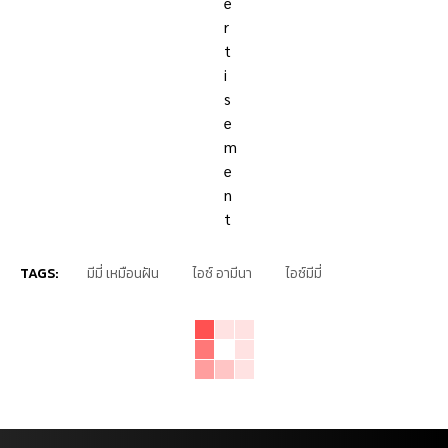
TAGS:
มีมี่ เหมือนฝัน
ไอซ์ อามีนา
ไอซ์มีมี่