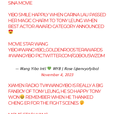
SINA MOVIE
YIBO SMILE HAPPILY WHEN CARINA LAU PASSED
HER MAGIC CHARM TO TONY LEUNG WHEN
BEST ACTOR AWARD CATEGORY ANNOUNCED
MOVIE STAR WANG
YIBO
#WANGYIBO_GOLDENROOSTERAWARDS
#WANGYIBO
PIC.TWITTER.COM/G0BOU5WZDM
— Wang Yibo Intl
WYB | Rose (@envyofyibo)
November 4, 2023
XIAMEN RADIO TV
#WANGYIBO
IS REALLY A BIG
FANBOY OF TONY LEUNG, HE SO HAPPY TONY
WON
REMEMBER WHEN HE THANKED
CHENG ER FOR THE FIGHT SCENES