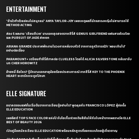
ENTERTAINMENT
“ถ้ามัวทำตัวแย่คงไม่สนุกแน่” ANYA TAYLOR-JOY เผยเหตุผลที่นักแสดงหญิงไม่สามารถใช้
METHOD ACTING
ส่อง 5 ผลงาน ‘เถียนซีเวย’ นางเอกสุดฮอตจากซีรี่ส์ GENIUS GIRLFRIEND แฟนสาวอัจฉริยะ
และ PURSUIT OF JADE ล่าหยก
ARIANA GRANDE ประกาศพักงานในวงการหลังจบทัวร์ จากการถูกวิจารณ์ว่า ‘ผอมเกินไป’
อย่างต่อเนื่อง
PARAMOUNT+ เตรียมทำซีรี่ส์ภาคต่อ CLUELESS โดยได้ ALICIA SILVERSTONE กลับมารับ
บท CHER HOROWITZ
อ้ายหมี่ คือใคร? รู้จักนางเอกอายุน้อยร้อยประสบการณ์ จากซีรี่ส์ KEY TO THE PHOENIX
HEART ชะตารักกระดูกปักษา
ELLE SIGNATURE
อนาคตของแฟชั่นเริ่มต้นจากการเรียนรู้อย่างไร? พูดคุยกับ FRANCISCO LÓPEZ ผู้ก่อตั้ง
ELLE EDUCATION
เผยลิสต์ TOP 5 FACE COLOR แห่งปี กับไอเท็มช่วยเติมสีสันให้กับใบหน้าจากผลรางวัล ELLE
BEST OF BEAUTY 2026
เปิดคู่มือสมัครเรียน ELLE EDUCATION พร้อมหลักสูตรที่ออกแบบโดยผู้เชี่ยวชาญ