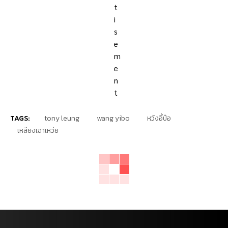
TAGS:
tony leung
wang yibo
หวังอี้ป๋อ
เหลียงเฉาเหว่ย