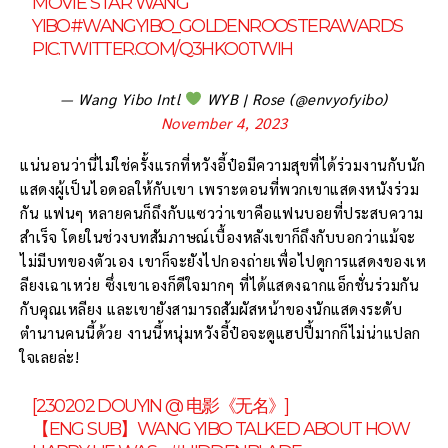
MOVIE STAR WANG
YIBO
#WANGYIBO_GOLDENROOSTERAWARDS
PIC.TWITTER.COM/Q3HKO0TWIH
— Wang Yibo Intl
WYB | Rose (@envyofyibo)
November 4, 2023
แน่นอนว่านี่ไม่ใช่ครั้งแรกที่หวังอี้ป๋อมีความสุขที่ได้ร่วมงานกับนัก
แสดงผู้เป็นไอดอลให้กับเขา เพราะตอนที่พวกเขาแสดงหนังร่วม
กัน แฟนๆ หลายคนก็ถึงกับแซวว่าเขาคือแฟนบอยที่ประสบความ
สำเร็จ โดยในช่วงบทสัมภาษณ์เบื้องหลังเขาก็ถึงกับบอกว่าแม้จะ
ไม่มีบทของตัวเอง เขาก็จะยังไปกองถ่ายเพื่อไปดูการแสดงของเห
ลียงเฉาเหว่ย ซึ่งเขาเองก็ดีใจมากๆ ที่ได้แสดงฉากแอ็กชั่นร่วมกัน
กับคุณเหลียง และเขายังสามารถสัมผัสหน้าของนักแสดงระดับ
ตำนานคนนี้ด้วย งานนี้หนุ่มหวังอี้ป๋อจะดูแฮปปี้มากก็ไม่น่าแปลก
ใจเลยล่ะ!
[230202 DOUYIN @ 电影《无名》]
【ENG SUB】WANG YIBO TALKED ABOUT HOW