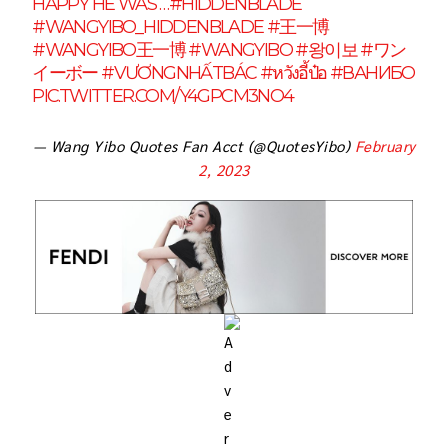
HAPPY HE WAS …
#HIDDENBLADE
#WANGYIBO_HIDDENBLADE
#王一博
#WANGYIBO王一博
#WANGYIBO
#왕이보
#ワン
イーボー
#VƯƠNGNHẤTBÁC
#หวังอี้ป๋อ
#ВАНИБО
PIC.TWITTER.COM/Y4GPCM3NO4
— Wang Yibo Quotes Fan Acct (@QuotesYibo)
February
2, 2023