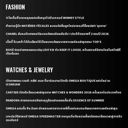
FASHION
11 ไอเท็มที่จะชวนคุณแต่งตัวสนุกไปกับเทรนด์ WHIMSY STYLE
ทำความรู้จัก MATIÈRES FÉCALES แบรนด์คลื่นลูกใหม่มาแรงที่ชื่อแปลว่า ‘อุจจาระ’
CHANEL ยังคงรักษาแชมป์แบรนด์ยอดนิยมอันดับ 1 ประจำไตรมาสที่ 2 ของปี 2026
เบ็คกี้ รีเบคก้า ได้รับเลือกให้เป็นแบรนด์แอมบาสซาเดอร์คนล่าสุดของ TOD’S
ROSÉ ร่วมถ่ายทอดแคมเปญ LEVI’S® กับ KEEP IT LOOSE. สร้างสรรค์นิยามใหม่ในสไตล์ที่
เป็นตัวเอง
WATCHES & JEWELRY
เปิดภาพของ เจมส์-กลัฟ-แบม ที่มาร่วมงานเปิดตัว OMEGA BOUTIQUE แห่งใหม่ ณ
ICONSIAM
CARTIER เปิดตัวเรือนเวลาล่าสุดจาก WATCHES & WONDERS 2026 ครั้งแรกในประเทศไทย
PANDORA ถ่ายทอดเสน่ห์แห่งฤดูร้อนผ่านคอลเล็กชั่น ESSENCE OF SUMMER
OMEGA แต่งตั้ง ชิน มินอา นักแสดงสาวชาวเกาหลีขึ้นแท่นแบรนด์แอมบาสซาเดอร์คนล่าสุด
เจาะประวัติศาสตร์ OMEGA SPEEDMASTER จากจุดเริ่มต้นความล้ำสมัยของเรือนเวลาสู่ภารกิจ
ดวงจันทร์