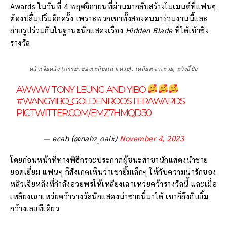
Awards ในวันที่ 4 พฤศจิกายนที่ผ่านมากลับสร้างโมเมนต์ที่แฟนๆ
ต้องปลื้มปริ่มอีกครั้ง เพราะพวกเขาทั้งสองคนมาร่วมงานนี้และ
ถ่ายรูปร่วมกันในฐานะนักแสดงเรื่อง
Hidden Blade
ที่ได้เข้าชิง
รางวัล
หลิวเจียหลิง (ภรรยาของเหลียงเฉาเหว่ย), เหลียงเฉาเหว่ย, หวังอี้ป๋อ
AWWW TONY LEUNG AND YIBO
#WANGYIBO_GOLDENROOSTERAWARDS
PIC.TWITTER.COM/EMZ7HMQD30
— ecah (@nahz_oaix)
November 4, 2023
โดยก่อนหน้าที่ทางพิธีกรจะประกาศผู้ชนะสาขานักแสดงนำชาย
ยอดเยี่ยม แฟนๆ ก็สังเกตเห็นว่าเขายิ้มเล็กๆ ให้กับความน่ารักของ
หลิวเจียหลิงที่กำลังอวยพรให้เหลียงเฉาเหว่ยคว้ารางวัลนี้ และเมื่อ
เหลียงเฉาเหว่ยคว้ารางวัลนักแสดงนำชายนี้มาได้ เขาก็ถึงกับยิ้ม
กว้างเลยทีเดียว