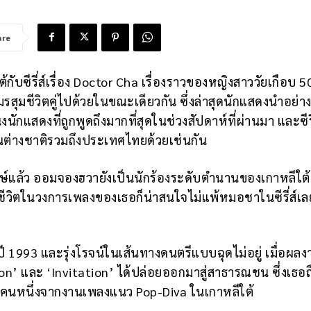
are
้กับซีรี่ส์เรื่อง Doctor Cha เรื่องราวของหญิงสาววัยเกือบ 50 
มรสุมชีวิตคู่ไปด้วยในขณะเดียวกัน ซึ่งล่าสุดนักแสดงนำอย่า
ักแสดงที่ถูกพูดถึงมากที่สุดในช่วงสัปดาห์ที่ผ่านมา และซีรี่
ายในต่างชาติรวมถึงประเทศไทยด้วยเช่นกัน
แล้ว ออมจองฮวายังเป็นนักร้องระดับตำนานของเกาหลีใต้ที
วชีวิตในวงการเพลงของเธอก็น่าสนใจไม่แพ้หมอชาในซีรี่ส์เล
ี 1993 และรุ่งโรจน์ในเส้นทางดนตรีแบบฉุดไม่อยู่ เมื่อผลง
ison’ และ ‘Invitation’ ได้ปล่อยออกมาสู่สาธารณชน ซึ่งเธอถ
ี่สุดคนหนึ่งจากงานเพลงแนว Pop-Diva ในเกาหลีใต้