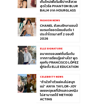
เท็มใหม่เพื่อริมฝีปากสีสวย
สุดไวรัล PHANTOM BLUR
BALM จาก HOURGLASS
FASHION NEWS
CHANEL ยังคงรักษาแชมป์
แบรนด์ยอดนิยมอันดับ 1
ประจำไตรมาสที่ 2 ของปี
2026
ELLE SIGNATURE
อนาคตของแฟชั่นเริ่มต้น
จากการเรียนรู้อย่างไร? พูด
คุยกับ FRANCISCO LÓPEZ
ผู้ก่อตั้ง ELLE EDUCATION
CELEBRITY NEWS
“ถ้ามัวทำตัวแย่คงไม่สนุก
แน่” ANYA TAYLOR-JOY
เผยเหตุผลที่นักแสดงหญิง
ไม่สามารถใช้ METHOD
ACTING