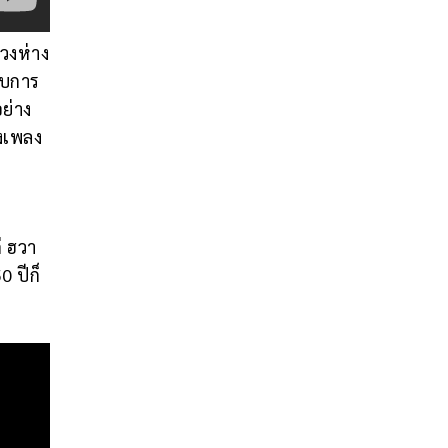
วงห่าง
ับการ
ย่าง
องเพลง
่ ฮวา
 ปีก็