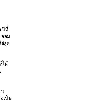
ปีที่
ง
ออม
ส์สุด
่ได้
ย
าน
ือเป็น