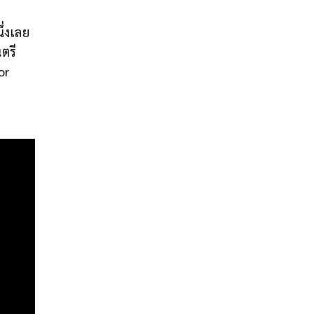
ึ่งเลย
ตรี
or