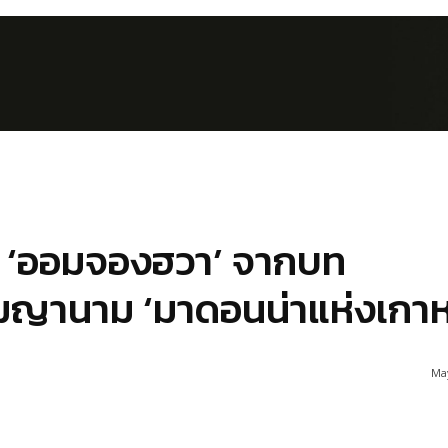
ง ‘ออมจองฮวา’ จากบท
านาม ‘มาดอนน่าแห่งเกาห
May