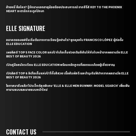
อ้ายหมี่ คือใคร? รู้จักนางเอกอายุน้อยร้อยประสบการณ์ จากซีรี่ส์ KEY TO THE PHOENIX
HEART ชะตารักกระดูกปักษา
ELLE SIGNATURE
อนาคตของแฟชั่นเริ่มต้นจากการเรียนรู้อย่างไร? พูดคุยกับ FRANCISCO LÓPEZ ผู้ก่อตั้ง
ELLE EDUCATION
เผยลิสต์ TOP 5 FACE COLOR แห่งปี กับไอเท็มช่วยเติมสีสันให้กับใบหน้าจากผลรางวัล ELLE
BEST OF BEAUTY 2026
เปิดคู่มือสมัครเรียน ELLE EDUCATION พร้อมหลักสูตรที่ออกแบบโดยผู้เชี่ยวชาญ
เปิดลิสต์ TOP 6 ลิปไอเท็มแห่งปี ที่ทั้งสีสวย เนื้อสัมผัสดี และบำรุงริมฝีปากจากผลรางวัล ELLE
BEST OF BEAUTY 2026
โอกาสมาถึงแล้ว! โปรเจ็กต์สุดพิเศษ ‘ELLE & ELLE MEN RUNWAY: MODEL SEARCH’ เพื่อเฟ้น
หานางแบบและนายแบบหน้าใหม่
CONTACT US