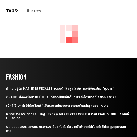
TAGS:
the row
FASHION
ทำความรู้จัก MATIÈRES FÉCALES แบรนด์คลื่นลูกใหม่มาแรงที่ชื่อแปลว่า ‘อุจจาระ’
CHANEL ยังคงรักษาแชมป์แบรนด์ยอดนิยมอันดับ 1 ประจำไตรมาสที่ 2 ของปี 2026
เบ็คกี้ รีเบคก้า ได้รับเลือกให้เป็นแบรนด์แอมบาสซาเดอร์คนล่าสุดของ TOD’S
ROSÉ ร่วมถ่ายทอดแคมเปญ LEVI’S® กับ KEEP IT LOOSE. สร้างสรรค์นิยามใหม่ในสไตล์ที่
เป็นตัวเอง
SPIDER-MAN: BRAND NEW DAY ขึ้นแท่นอันดับ 2 หนังทำรายได้เปิดตัวทั่วโลกสูงสุดตลอด
กาล