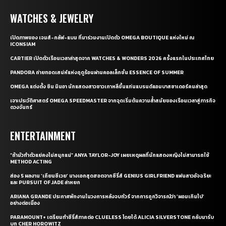
WATCHES & JEWELRY
เปิดภาพของ เจมส์-กลัฟ-แบม ที่มาร่วมงานเปิดตัว OMEGA BOUTIQUE แห่งใหม่ ณ
ICONSIAM
CARTIER เปิดตัวเรือนเวลาล่าสุดจาก WATCHES & WONDERS 2026 ครั้งแรกในประเทศไทย
PANDORA ถ่ายทอดเสน่ห์แห่งฤดูร้อนผ่านคอลเล็กชั่น ESSENCE OF SUMMER
OMEGA แต่งตั้ง ชิน มินอา นักแสดงสาวชาวเกาหลีขึ้นแท่นแบรนด์แอมบาสซาเดอร์คนล่าสุด
เจาะประวัติศาสตร์ OMEGA SPEEDMASTER จากจุดเริ่มต้นความล้ำสมัยของเรือนเวลาสู่ภารกิจ
ดวงจันทร์
ENTERTAINMENT
“ถ้ามัวทำตัวแย่คงไม่สนุกแน่” ANYA TAYLOR-JOY เผยเหตุผลที่นักแสดงหญิงไม่สามารถใช้
METHOD ACTING
ส่อง 5 ผลงาน ‘เถียนซีเวย’ นางเอกสุดฮอตจากซีรี่ส์ GENIUS GIRLFRIEND แฟนสาวอัจฉริยะ
และ PURSUIT OF JADE ล่าหยก
ARIANA GRANDE ประกาศพักงานในวงการหลังจบทัวร์ จากการถูกวิจารณ์ว่า ‘ผอมเกินไป’
อย่างต่อเนื่อง
PARAMOUNT+ เตรียมทำซีรี่ส์ภาคต่อ CLUELESS โดยได้ ALICIA SILVERSTONE กลับมารับ
บท CHER HOROWITZ