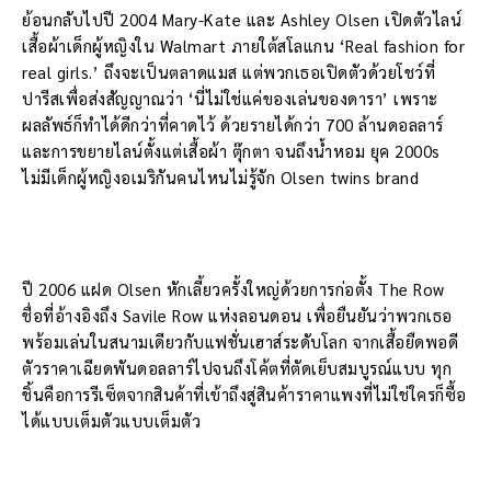
ย้อนกลับไปปี 2004 Mary-Kate และ Ashley Olsen เปิดตัวไลน์
เสื้อผ้าเด็กผู้หญิงใน Walmart ภายใต้สโลแกน ‘Real fashion for
real girls.’ ถึงจะเป็นตลาดแมส แต่พวกเธอเปิดตัวด้วยโชว์ที่
ปารีสเพื่อส่งสัญญาณว่า ‘นี่ไม่ใช่แค่ของเล่นของดารา’ เพราะ
ผลลัพธ์ก็ทำได้ดีกว่าที่คาดไว้ ด้วยรายได้กว่า 700 ล้านดอลลาร์
และการขยายไลน์ตั้งแต่เสื้อผ้า ตุ๊กตา จนถึงน้ำหอม ยุค 2000s
ไม่มีเด็กผู้หญิงอเมริกันคนไหนไม่รู้จัก Olsen twins brand
ปี 2006 แฝด Olsen หักเลี้ยวครั้งใหญ่ด้วยการก่อตั้ง The Row
ชื่อที่อ้างอิงถึง Savile Row แห่งลอนดอน เพื่อยืนยันว่าพวกเธอ
พร้อมเล่นในสนามเดียวกับแฟชั่นเฮาส์ระดับโลก จากเสื้อยืดพอดี
ตัวราคาเฉียดพันดอลลาร์ไปจนถึงโค้ตที่ตัดเย็บสมบูรณ์แบบ ทุก
ชิ้นคือการรีเซ็ตจากสินค้าที่เข้าถึงสู่สินค้าราคาแพงที่ไม่ใช่ใครก็ซื้อ
ได้แบบเต็มตัวแบบเต็มตัว