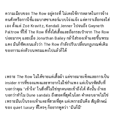
ความเฉียบของ The Row อยู่ตรงที่ ไม่เคยใช้การตลาดในการจ้าง
คนดังหรือการใช้์แอมบาสซาเดอร์แบบโจ่งแจ้ง แต่ดาราเลือกจะใส่
เอง ตั้งแต่ Zoë Kravitz, Kendall Jenner ไปจนถึง Gwyneth
Paltrow ที่ใช้ The Row ที่ทั้งใส่เสื้อและถือกระเป๋าจาก The Row
บ่อยมากๆ และเมื่อ Jonathan Bailey กล้าใส่รองเท้าแตะขึ้นพรม
แดง มันก็ชัดเจนแล้วว่า The Row กำลังปรับเปลี่ยนกฎเกณฑ์เดิม
ของการแต่งตัวบนพรมแดงไปแล้วก็ได้
เพราะ The Row ไม่ได้ขายแค่เสื้อผ้า แต่ขายมายเซ็ตและการเป็น
insider การที่ของแพงและหายากไม่ใช่กำแพง แต่เป็นรหัสลับที่
บอกว่าคุณ ‘เข้าใจ’ ในสิ่งที่ไม่ใช่ทุกคนจะเข้าถึงได้ ดังนั้น ถ้าจะ
บอกว่าทำไม Dune sandals ถึงฮอตที่สุดในโลก คำตอบอาจไม่ใช่
เพราะมันเป็นรองเท้าแตะที่สวยที่สุด แต่เพราะมันคือ สัญลักษณ์
ของ quiet luxury ที่ใครๆ ก็อยากพูดว่า ‘ฉันก็มี’