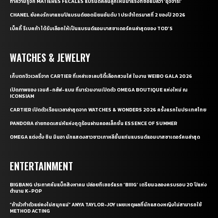
ทำความรู้จัก MATIÈRES FÉCALES แบรนด์คลื่นลูกใหม่มาแรงที่ชื่อแปลว่า ‘อุจจาระ’
CHANEL ยังคงรักษาแชมป์แบรนด์ยอดนิยมอันดับ 1 ประจำไตรมาสที่ 2 ของปี 2026
เบ็คกี้ รีเบคก้า ได้รับเลือกให้เป็นแบรนด์แอมบาสซาเดอร์คนล่าสุดของ TOD’S
WATCHES & JEWELRY
เก็บตกจิวเวลรี่จาก CARTIER ที่เหล่าเซเลบริตี้เลือกสวมใส่ ในงาน WEIBO GALA 2026
เปิดภาพของ เจมส์-กลัฟ-แบม ที่มาร่วมงานเปิดตัว OMEGA BOUTIQUE แห่งใหม่ ณ
ICONSIAM
CARTIER เปิดตัวเรือนเวลาล่าสุดจาก WATCHES & WONDERS 2026 ครั้งแรกในประเทศไทย
PANDORA ถ่ายทอดเสน่ห์แห่งฤดูร้อนผ่านคอลเล็กชั่น ESSENCE OF SUMMER
OMEGA แต่งตั้ง ชิน มินอา นักแสดงสาวชาวเกาหลีขึ้นแท่นแบรนด์แอมบาสซาเดอร์คนล่าสุด
ENTERTAINMENT
BIGBANG ประกาศคัมแบ็กสิงหาคม ปล่อยทีเซอร์แรก ‘BIIIG’ เตรียมฉลองครบรอบ 20 ปีแห่ง
ตำนาน K-POP
“ถ้ามัวทำตัวแย่คงไม่สนุกแน่” ANYA TAYLOR-JOY เผยเหตุผลที่นักแสดงหญิงไม่สามารถใช้
METHOD ACTING