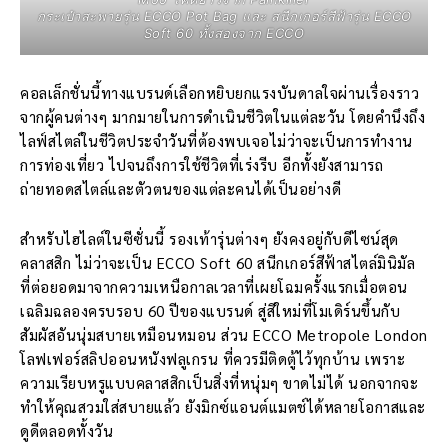
กระเป๋าสะพายรุ่น ECCO Pot Bag และ สนีกเกอร์สีฟ้ารุ่น ECCO
Soft 60 ทั้งสองจาก ECCO
คอลเล็กชั่นนี้ทางแบรนด์เลือกหยิบยกแรงบันดาลใจผ่านเรื่องราว
จากผู้คนต่างๆ มากมายในการดำเนินชีวิตในแต่ละวัน โดยคำนึงถึง
ไลฟ์สไตล์ในชีวิตประจำวันที่ต้องพบเจอไม่ว่าจะเป็นการทำงาน
การท่องเที่ยว ไปจนถึงการใช้ชีวิตที่เร่งรีบ อีกทั้งยังสามารถ
ถ่ายทอดสไตล์และตัวตนของแต่ละคนได้เป็นอย่างดี
สำหรับไฮไลต์ในซีซั่นนี้ รองเท้ารุ่นต่างๆ ยังคงอยู่กับดีไซน์สุด
คลาสสิก ไม่ว่าจะเป็น ECCO Soft 60 สนีกเกอร์สีฟ้าสไตล์มินิมัล
ที่ต่อยอดมาจากความเหนือกาลเวลาที่เผยโฉมครั้งแรกเมื่อตอน
เฉลิมฉลองครบรอบ 60 ปีของแบรนด์ สู่สีใหม่ที่โมเดิร์นขึ้นกับ
สัมผัสอันนุ่มสบายเหมือนหมอน ส่วน ECCO Metropole London
โลฟเฟอร์สลิปออนหนังฟลูเกรน ที่ควรมีติดตู้ไว้ทุกบ้าน เพราะ
ความเรียบหรูแบบคลาสสิกเป็นสิ่งที่หนุ่มๆ ขาดไม่ได้ นอกจากจะ
ทำให้คุณสวมใส่สบายแล้ว ยังมิกซ์แอนต์แมตช์ได้หลายโอกาสและ
ดูดีตลอดทั้งวัน