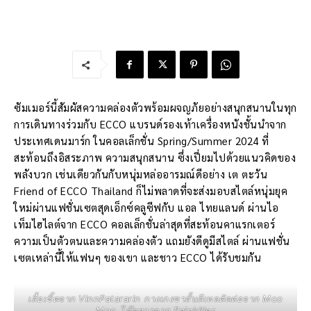
ซัมเมอร์นี้สัมผัสความคล่องตัวพร้อมผจญภัยอย่างสนุกสนานในทุก
การเดินทางร่วมกับ ECCO แบรนด์รองเท้าเครื่องหนังชั้นนำจาก
ประเทศเดนมาร์ก ในคอลเล็กชั่น Spring/Summer 2024 ที่
สะท้อนถึงอิสระภาพ ความสนุกสนาน ซึ่งเปี่ยมไปด้วยแนวคิดของ
พลังบวก เช่นเดียวกันกับหนุ่มหล่ออารมณ์ดีอย่าง เต ตะวัน
Friend of ECCO Thailand ก็ไม่พลาดที่จะส่งมอบสไตล์หนุ่มยุค
ใหม่ผ่านแฟชั่นเซตสุดเอ็กซ์คลูซีฟกับ แอล ไทยแลนด์ ผ่านไอ
เท็มไฮไลต์จาก ECCO คอลเล็กชั่นล่าสุดที่สะท้อนคาแรกเตอร์
ความเป็นตัวตนและความคล่องตัว แถมยังดีดูมีสไตล์ ผ่านแฟชั่น
เซตเหล่านี้ให้แฟนๆ ของเขา และชาว ECCO ได้รับชมกัน
เสื้อเชิ้ตจาก VinnPatararin กางเกงขาสั้นดีเทลตัดต่อจาก Moo
Moo โค๊ตยาวจาก Painkiller