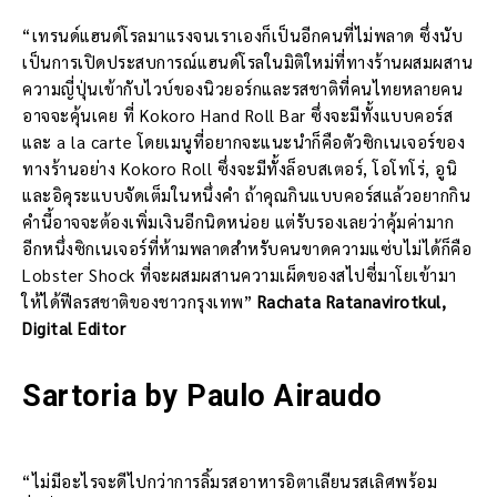
“เทรนด์แฮนด์โรลมาแรงจนเราเองก็เป็นอีกคนที่ไม่พลาด ซึ่งนับ
เป็นการเปิดประสบการณ์แฮนด์โรลในมิติใหม่ที่ทางร้านผสมผสาน
ความญี่ปุ่นเข้ากับไวบ์ของนิวยอร์กและรสชาติที่คนไทยหลายคน
อาจจะคุ้นเคย ที่ Kokoro Hand Roll Bar ซึ่งจะมีทั้งแบบคอร์ส
และ a la carte โดยเมนูที่อยากจะแนะนำก็คือตัวซิกเนเจอร์ของ
ทางร้านอย่าง Kokoro Roll ซึ่งจะมีทั้งล็อบสเตอร์, โอโทโร่, อูนิ
และอิคุระแบบจัดเต็มในหนึ่งคำ ถ้าคุณกินแบบคอร์สแล้วอยากกิน
คำนี้อาจจะต้องเพิ่มเงินอีกนิดหน่อย แต่รับรองเลยว่าคุ้มค่ามาก
อีกหนึ่งซิกเนเจอร์ที่ห้ามพลาดสำหรับคนขาดความแซ่บไม่ได้ก็คือ
Lobster Shock ที่จะผสมผสานความเผ็ดของสไปซี่มาโยเข้ามา
ให้ได้ฟีลรสชาติของชาวกรุงเทพ”
Rachata Ratanavirotkul,
Digital Editor
Sartoria by Paulo Airaudo
“ไม่มีอะไรจะดีไปกว่าการลิ้มรสอาหารอิตาเลียนรสเลิศพร้อม