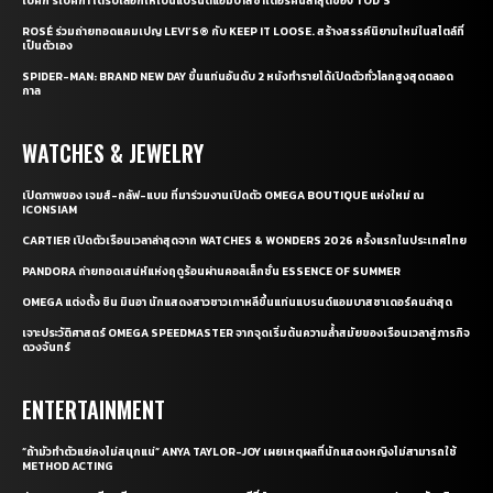
เบ็คกี้ รีเบคก้า ได้รับเลือกให้เป็นแบรนด์แอมบาสซาเดอร์คนล่าสุดของ TOD’S
ROSÉ ร่วมถ่ายทอดแคมเปญ LEVI’S® กับ KEEP IT LOOSE. สร้างสรรค์นิยามใหม่ในสไตล์ที่
เป็นตัวเอง
SPIDER-MAN: BRAND NEW DAY ขึ้นแท่นอันดับ 2 หนังทำรายได้เปิดตัวทั่วโลกสูงสุดตลอด
กาล
WATCHES & JEWELRY
เปิดภาพของ เจมส์-กลัฟ-แบม ที่มาร่วมงานเปิดตัว OMEGA BOUTIQUE แห่งใหม่ ณ
ICONSIAM
CARTIER เปิดตัวเรือนเวลาล่าสุดจาก WATCHES & WONDERS 2026 ครั้งแรกในประเทศไทย
PANDORA ถ่ายทอดเสน่ห์แห่งฤดูร้อนผ่านคอลเล็กชั่น ESSENCE OF SUMMER
OMEGA แต่งตั้ง ชิน มินอา นักแสดงสาวชาวเกาหลีขึ้นแท่นแบรนด์แอมบาสซาเดอร์คนล่าสุด
เจาะประวัติศาสตร์ OMEGA SPEEDMASTER จากจุดเริ่มต้นความล้ำสมัยของเรือนเวลาสู่ภารกิจ
ดวงจันทร์
ENTERTAINMENT
“ถ้ามัวทำตัวแย่คงไม่สนุกแน่” ANYA TAYLOR-JOY เผยเหตุผลที่นักแสดงหญิงไม่สามารถใช้
METHOD ACTING