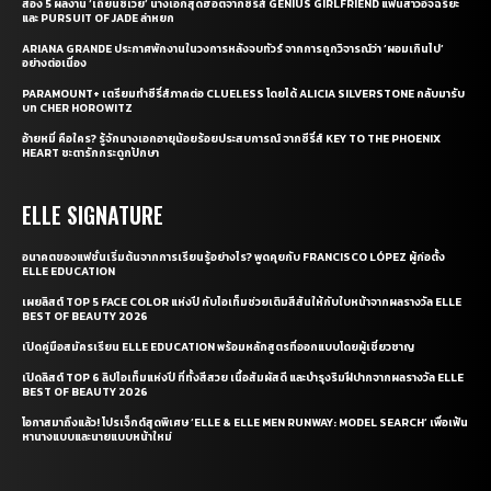
ส่อง 5 ผลงาน ‘เถียนซีเวย’ นางเอกสุดฮอตจากซีรี่ส์ GENIUS GIRLFRIEND แฟนสาวอัจฉริยะ
และ PURSUIT OF JADE ล่าหยก
ARIANA GRANDE ประกาศพักงานในวงการหลังจบทัวร์ จากการถูกวิจารณ์ว่า ‘ผอมเกินไป’
อย่างต่อเนื่อง
PARAMOUNT+ เตรียมทำซีรี่ส์ภาคต่อ CLUELESS โดยได้ ALICIA SILVERSTONE กลับมารับ
บท CHER HOROWITZ
อ้ายหมี่ คือใคร? รู้จักนางเอกอายุน้อยร้อยประสบการณ์ จากซีรี่ส์ KEY TO THE PHOENIX
HEART ชะตารักกระดูกปักษา
ELLE SIGNATURE
อนาคตของแฟชั่นเริ่มต้นจากการเรียนรู้อย่างไร? พูดคุยกับ FRANCISCO LÓPEZ ผู้ก่อตั้ง
ELLE EDUCATION
เผยลิสต์ TOP 5 FACE COLOR แห่งปี กับไอเท็มช่วยเติมสีสันให้กับใบหน้าจากผลรางวัล ELLE
BEST OF BEAUTY 2026
เปิดคู่มือสมัครเรียน ELLE EDUCATION พร้อมหลักสูตรที่ออกแบบโดยผู้เชี่ยวชาญ
เปิดลิสต์ TOP 6 ลิปไอเท็มแห่งปี ที่ทั้งสีสวย เนื้อสัมผัสดี และบำรุงริมฝีปากจากผลรางวัล ELLE
BEST OF BEAUTY 2026
โอกาสมาถึงแล้ว! โปรเจ็กต์สุดพิเศษ ‘ELLE & ELLE MEN RUNWAY: MODEL SEARCH’ เพื่อเฟ้น
หานางแบบและนายแบบหน้าใหม่