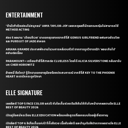
ENTERTAINMENT
“ถ้ามัวทำตัวแย่คงไม่สนุกแน่” ANYA TAYLOR-JOY เผยเหตุผลที่นักแสดงหญิงไม่สามารถใช้
METHOD ACTING
ส่อง 5 ผลงาน ‘เถียนซีเวย’ นางเอกสุดฮอตจากซีรี่ส์ GENIUS GIRLFRIEND แฟนสาวอัจฉริยะ
และ PURSUIT OF JADE ล่าหยก
ARIANA GRANDE ประกาศพักงานในวงการหลังจบทัวร์ จากการถูกวิจารณ์ว่า ‘ผอมเกินไป’
อย่างต่อเนื่อง
PARAMOUNT+ เตรียมทำซีรี่ส์ภาคต่อ CLUELESS โดยได้ ALICIA SILVERSTONE กลับมารับ
บท CHER HOROWITZ
อ้ายหมี่ คือใคร? รู้จักนางเอกอายุน้อยร้อยประสบการณ์ จากซีรี่ส์ KEY TO THE PHOENIX
HEART ชะตารักกระดูกปักษา
ELLE SIGNATURE
เผยลิสต์ TOP 5 FACE COLOR แห่งปี กับไอเท็มช่วยเติมสีสันให้กับใบหน้าจากผลรางวัล ELLE
BEST OF BEAUTY 2026
เปิดคู่มือสมัครเรียน ELLE EDUCATION พร้อมหลักสูตรที่ออกแบบโดยผู้เชี่ยวชาญ
เปิดลิสต์ TOP 6 ลิปไอเท็มแห่งปี ที่ทั้งสีสวย เนื้อสัมผัสดี และบำรุงริมฝีปากจากผลรางวัล ELLE
BEST OF BEAUTY 2026