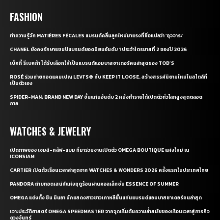
FASHION
ทำความรู้จัก MATIÈRES FÉCALES แบรนด์คลื่นลูกใหม่มาแรงที่ชื่อแปลว่า ‘อุจจาระ’
CHANEL ยังคงรักษาแชมป์แบรนด์ยอดนิยมอันดับ 1 ประจำไตรมาสที่ 2 ของปี 2026
เบ็คกี้ รีเบคก้า ได้รับเลือกให้เป็นแบรนด์แอมบาสซาเดอร์คนล่าสุดของ TOD’S
ROSÉ ร่วมถ่ายทอดแคมเปญ LEVI’S® กับ KEEP IT LOOSE. สร้างสรรค์นิยามใหม่ในสไตล์ที่
เป็นตัวเอง
SPIDER-MAN: BRAND NEW DAY ขึ้นแท่นอันดับ 2 หนังทำรายได้เปิดตัวทั่วโลกสูงสุดตลอด
กาล
WATCHES & JEWELRY
เปิดภาพของ เจมส์-กลัฟ-แบม ที่มาร่วมงานเปิดตัว OMEGA BOUTIQUE แห่งใหม่ ณ
ICONSIAM
CARTIER เปิดตัวเรือนเวลาล่าสุดจาก WATCHES & WONDERS 2026 ครั้งแรกในประเทศไทย
PANDORA ถ่ายทอดเสน่ห์แห่งฤดูร้อนผ่านคอลเล็กชั่น ESSENCE OF SUMMER
OMEGA แต่งตั้ง ชิน มินอา นักแสดงสาวชาวเกาหลีขึ้นแท่นแบรนด์แอมบาสซาเดอร์คนล่าสุด
เจาะประวัติศาสตร์ OMEGA SPEEDMASTER จากจุดเริ่มต้นความล้ำสมัยของเรือนเวลาสู่ภารกิจ
ดวงจันทร์