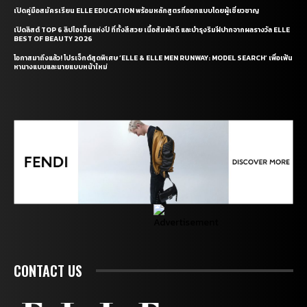
เปิดคู่มือสมัครเรียน ELLE EDUCATION พร้อมหลักสูตรที่ออกแบบโดยผู้เชี่ยวชาญ
เปิดลิสต์ TOP 6 ลิปไอเท็มแห่งปี ที่ทั้งสีสวย เนื้อสัมผัสดี และบำรุงริมฝีปากจากผลรางวัล ELLE
BEST OF BEAUTY 2026
โอกาสมาถึงแล้ว! โปรเจ็กต์สุดพิเศษ ‘ELLE & ELLE MEN RUNWAY: MODEL SEARCH’ เพื่อเฟ้น
หานางแบบและนายแบบหน้าใหม่
CONTACT US