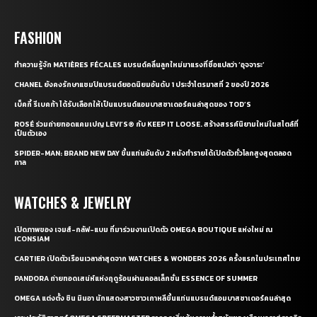
FASHION
ทำความรู้จัก MATIÈRES FÉCALES แบรนด์คลื่นลูกใหม่มาแรงที่ชื่อแปลว่า ‘อุจจาระ’
CHANEL ยังคงรักษาแชมป์แบรนด์ยอดนิยมอันดับ 1 ประจำไตรมาสที่ 2 ของปี 2026
เบ็คกี้ รีเบคก้า ได้รับเลือกให้เป็นแบรนด์แอมบาสซาเดอร์คนล่าสุดของ TOD’S
ROSÉ ร่วมถ่ายทอดแคมเปญ LEVI’S® กับ KEEP IT LOOSE. สร้างสรรค์นิยามใหม่ในสไตล์ที่
เป็นตัวเอง
SPIDER-MAN: BRAND NEW DAY ขึ้นแท่นอันดับ 2 หนังทำรายได้เปิดตัวทั่วโลกสูงสุดตลอด
กาล
WATCHES & JEWELRY
เปิดภาพของ เจมส์-กลัฟ-แบม ที่มาร่วมงานเปิดตัว OMEGA BOUTIQUE แห่งใหม่ ณ
ICONSIAM
CARTIER เปิดตัวเรือนเวลาล่าสุดจาก WATCHES & WONDERS 2026 ครั้งแรกในประเทศไทย
PANDORA ถ่ายทอดเสน่ห์แห่งฤดูร้อนผ่านคอลเล็กชั่น ESSENCE OF SUMMER
OMEGA แต่งตั้ง ชิน มินอา นักแสดงสาวชาวเกาหลีขึ้นแท่นแบรนด์แอมบาสซาเดอร์คนล่าสุด