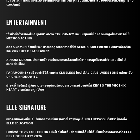
เจาะประวัติศาสตร์ OMEGA SPEEDMASTER จากจุดเริ่มต้นความล้ำสมัยของเรือนเวลาสู่ภารกิจ
ดวงจันทร์
ENTERTAINMENT
“ถ้ามัวทำตัวแย่คงไม่สนุกแน่” ANYA TAYLOR-JOY เผยเหตุผลที่นักแสดงหญิงไม่สามารถใช้
METHOD ACTING
ส่อง 5 ผลงาน ‘เถียนซีเวย’ นางเอกสุดฮอตจากซีรี่ส์ GENIUS GIRLFRIEND แฟนสาวอัจฉริยะ
และ PURSUIT OF JADE ล่าหยก
ARIANA GRANDE ประกาศพักงานในวงการหลังจบทัวร์ จากการถูกวิจารณ์ว่า ‘ผอมเกินไป’
อย่างต่อเนื่อง
PARAMOUNT+ เตรียมทำซีรี่ส์ภาคต่อ CLUELESS โดยได้ ALICIA SILVERSTONE กลับมารับ
บท CHER HOROWITZ
อ้ายหมี่ คือใคร? รู้จักนางเอกอายุน้อยร้อยประสบการณ์ จากซีรี่ส์ KEY TO THE PHOENIX
HEART ชะตารักกระดูกปักษา
ELLE SIGNATURE
อนาคตของแฟชั่นเริ่มต้นจากการเรียนรู้อย่างไร? พูดคุยกับ FRANCISCO LÓPEZ ผู้ก่อตั้ง
ELLE EDUCATION
เผยลิสต์ TOP 5 FACE COLOR แห่งปี กับไอเท็มช่วยเติมสีสันให้กับใบหน้าจากผลรางวัล ELLE
BEST OF BEAUTY 2026