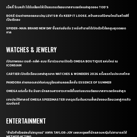
เบ็คกี้ รีเบคก้า ได้รับเลือกให้เป็นแบรนด์แอมบาสซาเดอร์คนล่าสุดของ TOD’S
ROSÉ ร่วมถ่ายทอดแคมเปญ LEVI’S® กับ KEEP IT LOOSE. สร้างสรรค์นิยามใหม่ในสไตล์ที่
เป็นตัวเอง
SPIDER-MAN: BRAND NEW DAY ขึ้นแท่นอันดับ 2 หนังทำรายได้เปิดตัวทั่วโลกสูงสุดตลอด
กาล
WATCHES & JEWELRY
เปิดภาพของ เจมส์-กลัฟ-แบม ที่มาร่วมงานเปิดตัว OMEGA BOUTIQUE แห่งใหม่ ณ
ICONSIAM
CARTIER เปิดตัวเรือนเวลาล่าสุดจาก WATCHES & WONDERS 2026 ครั้งแรกในประเทศไทย
PANDORA ถ่ายทอดเสน่ห์แห่งฤดูร้อนผ่านคอลเล็กชั่น ESSENCE OF SUMMER
OMEGA แต่งตั้ง ชิน มินอา นักแสดงสาวชาวเกาหลีขึ้นแท่นแบรนด์แอมบาสซาเดอร์คนล่าสุด
เจาะประวัติศาสตร์ OMEGA SPEEDMASTER จากจุดเริ่มต้นความล้ำสมัยของเรือนเวลาสู่ภารกิจ
ดวงจันทร์
ENTERTAINMENT
“ถ้ามัวทำตัวแย่คงไม่สนุกแน่” ANYA TAYLOR-JOY เผยเหตุผลที่นักแสดงหญิงไม่สามารถใช้
METHOD ACTING