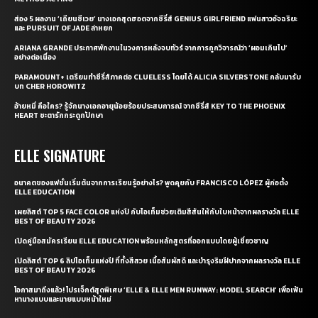
ส่อง 5 ผลงาน ‘เถียนซีเวย’ นางเอกสุดฮอตจากซีรี่ส์ GENIUS GIRLFRIEND แฟนสาวอัจฉริยะ
และ PURSUIT OF JADE ล่าหยก
ARIANA GRANDE ประกาศพักงานในวงการหลังจบทัวร์ จากการถูกวิจารณ์ว่า ‘ผอมเกินไป’
อย่างต่อเนื่อง
PARAMOUNT+ เตรียมทำซีรี่ส์ภาคต่อ CLUELESS โดยได้ ALICIA SILVERSTONE กลับมารับ
บท CHER HOROWITZ
อ้ายหมี่ คือใคร? รู้จักนางเอกอายุน้อยร้อยประสบการณ์ จากซีรี่ส์ KEY TO THE PHOENIX
HEART ชะตารักกระดูกปักษา
ELLE SIGNATURE
อนาคตของแฟชั่นเริ่มต้นจากการเรียนรู้อย่างไร? พูดคุยกับ FRANCISCO LÓPEZ ผู้ก่อตั้ง
ELLE EDUCATION
เผยลิสต์ TOP 5 FACE COLOR แห่งปี กับไอเท็มช่วยเติมสีสันให้กับใบหน้าจากผลรางวัล ELLE
BEST OF BEAUTY 2026
เปิดคู่มือสมัครเรียน ELLE EDUCATION พร้อมหลักสูตรที่ออกแบบโดยผู้เชี่ยวชาญ
เปิดลิสต์ TOP 6 ลิปไอเท็มแห่งปี ที่ทั้งสีสวย เนื้อสัมผัสดี และบำรุงริมฝีปากจากผลรางวัล ELLE
BEST OF BEAUTY 2026
โอกาสมาถึงแล้ว! โปรเจ็กต์สุดพิเศษ ‘ELLE & ELLE MEN RUNWAY: MODEL SEARCH’ เพื่อเฟ้น
หานางแบบและนายแบบหน้าใหม่