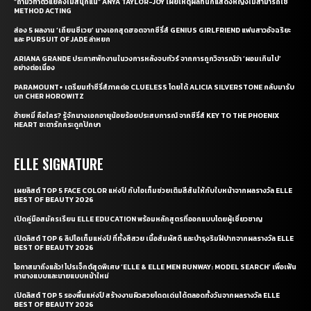
“ถ้ามัวทำตัวแย่คงไม่สนุกแน่” ANYA TAYLOR-JOY เผยเหตุผลที่นักแสดงหญิงไม่สามารถใช้
METHOD ACTING
ส่อง 5 ผลงาน ‘เถียนซีเวย’ นางเอกสุดฮอตจากซีรี่ส์ GENIUS GIRLFRIEND แฟนสาวอัจฉริยะ
และ PURSUIT OF JADE ล่าหยก
ARIANA GRANDE ประกาศพักงานในวงการหลังจบทัวร์ จากการถูกวิจารณ์ว่า ‘ผอมเกินไป’
อย่างต่อเนื่อง
PARAMOUNT+ เตรียมทำซีรี่ส์ภาคต่อ CLUELESS โดยได้ ALICIA SILVERSTONE กลับมารับ
บท CHER HOROWITZ
อ้ายหมี่ คือใคร? รู้จักนางเอกอายุน้อยร้อยประสบการณ์ จากซีรี่ส์ KEY TO THE PHOENIX
HEART ชะตารักกระดูกปักษา
ELLE SIGNATURE
เผยลิสต์ TOP 5 FACE COLOR แห่งปี กับไอเท็มช่วยเติมสีสันให้กับใบหน้าจากผลรางวัล ELLE
BEST OF BEAUTY 2026
เปิดคู่มือสมัครเรียน ELLE EDUCATION พร้อมหลักสูตรที่ออกแบบโดยผู้เชี่ยวชาญ
เปิดลิสต์ TOP 6 ลิปไอเท็มแห่งปี ที่ทั้งสีสวย เนื้อสัมผัสดี และบำรุงริมฝีปากจากผลรางวัล ELLE
BEST OF BEAUTY 2026
โอกาสมาถึงแล้ว! โปรเจ็กต์สุดพิเศษ ‘ELLE & ELLE MEN RUNWAY: MODEL SEARCH’ เพื่อเฟ้น
หานางแบบและนายแบบหน้าใหม่
เปิดลิสต์ TOP 5 รองพื้นแห่งปี สร้างงานผิวสวยโดดเด่นได้ตลอดทั้งวันจากผลรางวัล ELLE
BEST OF BEAUTY 2026