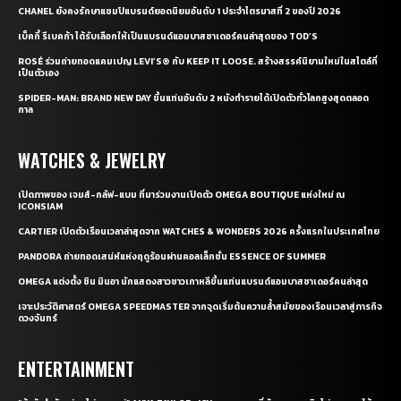
CHANEL ยังคงรักษาแชมป์แบรนด์ยอดนิยมอันดับ 1 ประจำไตรมาสที่ 2 ของปี 2026
เบ็คกี้ รีเบคก้า ได้รับเลือกให้เป็นแบรนด์แอมบาสซาเดอร์คนล่าสุดของ TOD’S
ROSÉ ร่วมถ่ายทอดแคมเปญ LEVI’S® กับ KEEP IT LOOSE. สร้างสรรค์นิยามใหม่ในสไตล์ที่
เป็นตัวเอง
SPIDER-MAN: BRAND NEW DAY ขึ้นแท่นอันดับ 2 หนังทำรายได้เปิดตัวทั่วโลกสูงสุดตลอด
กาล
WATCHES & JEWELRY
เปิดภาพของ เจมส์-กลัฟ-แบม ที่มาร่วมงานเปิดตัว OMEGA BOUTIQUE แห่งใหม่ ณ
ICONSIAM
CARTIER เปิดตัวเรือนเวลาล่าสุดจาก WATCHES & WONDERS 2026 ครั้งแรกในประเทศไทย
PANDORA ถ่ายทอดเสน่ห์แห่งฤดูร้อนผ่านคอลเล็กชั่น ESSENCE OF SUMMER
OMEGA แต่งตั้ง ชิน มินอา นักแสดงสาวชาวเกาหลีขึ้นแท่นแบรนด์แอมบาสซาเดอร์คนล่าสุด
เจาะประวัติศาสตร์ OMEGA SPEEDMASTER จากจุดเริ่มต้นความล้ำสมัยของเรือนเวลาสู่ภารกิจ
ดวงจันทร์
ENTERTAINMENT