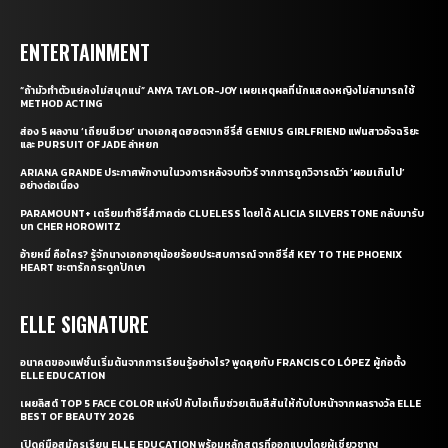
ENTERTAINMENT
“ถ้ามัวทำตัวแย่คงไม่สนุกแน่” ANYA TAYLOR-JOY เผยเหตุผลที่นักแสดงหญิงไม่สามารถใช้
METHOD ACTING
ส่อง 5 ผลงาน ‘เถียนซีเวย’ นางเอกสุดฮอตจากซีรี่ส์ GENIUS GIRLFRIEND แฟนสาวอัจฉริยะ
และ PURSUIT OF JADE ล่าหยก
ARIANA GRANDE ประกาศพักงานในวงการหลังจบทัวร์ จากการถูกวิจารณ์ว่า ‘ผอมเกินไป’
อย่างต่อเนื่อง
PARAMOUNT+ เตรียมทำซีรี่ส์ภาคต่อ CLUELESS โดยได้ ALICIA SILVERSTONE กลับมารับ
บท CHER HOROWITZ
อ้ายหมี่ คือใคร? รู้จักนางเอกอายุน้อยร้อยประสบการณ์ จากซีรี่ส์ KEY TO THE PHOENIX
HEART ชะตารักกระดูกปักษา
ELLE SIGNATURE
อนาคตของแฟชั่นเริ่มต้นจากการเรียนรู้อย่างไร? พูดคุยกับ FRANCISCO LÓPEZ ผู้ก่อตั้ง
ELLE EDUCATION
เผยลิสต์ TOP 5 FACE COLOR แห่งปี กับไอเท็มช่วยเติมสีสันให้กับใบหน้าจากผลรางวัล ELLE
BEST OF BEAUTY 2026
เปิดคู่มือสมัครเรียน ELLE EDUCATION พร้อมหลักสูตรที่ออกแบบโดยผู้เชี่ยวชาญ