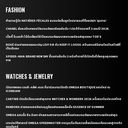
FASHION
ทำความรู้จัก MATIÈRES FÉCALES แบรนด์คลื่นลูกใหม่มาแรงที่ชื่อแปลว่า ‘อุจจาระ’
CHANEL ยังคงรักษาแชมป์แบรนด์ยอดนิยมอันดับ 1 ประจำไตรมาสที่ 2 ของปี 2026
เบ็คกี้ รีเบคก้า ได้รับเลือกให้เป็นแบรนด์แอมบาสซาเดอร์คนล่าสุดของ TOD’S
ROSÉ ร่วมถ่ายทอดแคมเปญ LEVI’S® กับ KEEP IT LOOSE. สร้างสรรค์นิยามใหม่ในสไตล์ที่
เป็นตัวเอง
SPIDER-MAN: BRAND NEW DAY ขึ้นแท่นอันดับ 2 หนังทำรายได้เปิดตัวทั่วโลกสูงสุดตลอด
กาล
WATCHES & JEWELRY
เปิดภาพของ เจมส์-กลัฟ-แบม ที่มาร่วมงานเปิดตัว OMEGA BOUTIQUE แห่งใหม่ ณ
ICONSIAM
CARTIER เปิดตัวเรือนเวลาล่าสุดจาก WATCHES & WONDERS 2026 ครั้งแรกในประเทศไทย
PANDORA ถ่ายทอดเสน่ห์แห่งฤดูร้อนผ่านคอลเล็กชั่น ESSENCE OF SUMMER
OMEGA แต่งตั้ง ชิน มินอา นักแสดงสาวชาวเกาหลีขึ้นแท่นแบรนด์แอมบาสซาเดอร์คนล่าสุด
เจาะประวัติศาสตร์ OMEGA SPEEDMASTER จากจุดเริ่มต้นความล้ำสมัยของเรือนเวลาสู่ภารกิจ
ดวงจันทร์