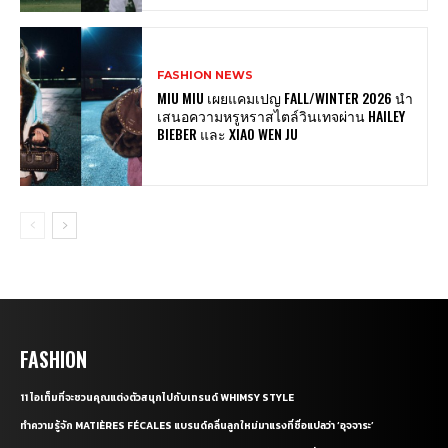
FASHION NEWS
MIU MIU เผยแคมเปญ FALL/WINTER 2026 นำ
เสนอความหรูหราสไตล์วินเทจผ่าน HAILEY
BIEBER และ XIAO WEN JU
FASHION
11 ไอเท็มที่จะชวนคุณแต่งตัวสนุกไปกับเทรนด์ WHIMSY STYLE
ทำความรู้จัก MATIÈRES FÉCALES แบรนด์คลื่นลูกใหม่มาแรงที่ชื่อแปลว่า ‘อุจจาระ’