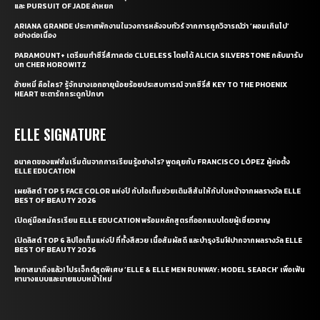
และ PURSUIT OF JADE ล่าหยก
ARIANA GRANDE ประกาศพักงานในวงการหลังจบทัวร์ จากการถูกวิจารณ์ว่า ‘ผอมเกินไป’
อย่างต่อเนื่อง
PARAMOUNT+ เตรียมทำซีรี่ส์ภาคต่อ CLUELESS โดยได้ ALICIA SILVERSTONE กลับมารับ
บท CHER HOROWITZ
อ้ายหมี่ คือใคร? รู้จักนางเอกอายุน้อยร้อยประสบการณ์ จากซีรี่ส์ KEY TO THE PHOENIX
HEART ชะตารักกระดูกปักษา
ELLE SIGNATURE
อนาคตของแฟชั่นเริ่มต้นจากการเรียนรู้อย่างไร? พูดคุยกับ FRANCISCO LÓPEZ ผู้ก่อตั้ง
ELLE EDUCATION
เผยลิสต์ TOP 5 FACE COLOR แห่งปี กับไอเท็มช่วยเติมสีสันให้กับใบหน้าจากผลรางวัล ELLE
BEST OF BEAUTY 2026
เปิดคู่มือสมัครเรียน ELLE EDUCATION พร้อมหลักสูตรที่ออกแบบโดยผู้เชี่ยวชาญ
เปิดลิสต์ TOP 6 ลิปไอเท็มแห่งปี ที่ทั้งสีสวย เนื้อสัมผัสดี และบำรุงริมฝีปากจากผลรางวัล ELLE
BEST OF BEAUTY 2026
โอกาสมาถึงแล้ว! โปรเจ็กต์สุดพิเศษ ‘ELLE & ELLE MEN RUNWAY: MODEL SEARCH’ เพื่อเฟ้น
หานางแบบและนายแบบหน้าใหม่