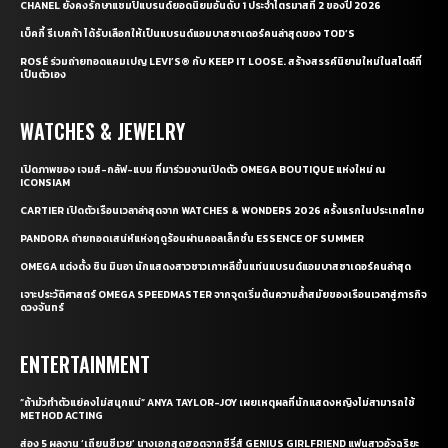
CHANEL ยังคงรักษาแชมป์แบรนด์ยอดนิยมอันดับ 1 ประจำไตรมาสที่ 2 ของปี 2026
เบ็คกี้ รีเบคก้า ได้รับเลือกให้เป็นแบรนด์แอมบาสซาเดอร์คนล่าสุดของ TOD’S
ROSÉ ร่วมถ่ายทอดแคมเปญ LEVI’S® กับ KEEP IT LOOSE. สร้างสรรค์นิยามใหม่ในสไตล์ที่
เป็นตัวเอง
WATCHES & JEWELRY
เปิดภาพของ เจมส์-กลัฟ-แบม ที่มาร่วมงานเปิดตัว OMEGA BOUTIQUE แห่งใหม่ ณ
ICONSIAM
CARTIER เปิดตัวเรือนเวลาล่าสุดจาก WATCHES & WONDERS 2026 ครั้งแรกในประเทศไทย
PANDORA ถ่ายทอดเสน่ห์แห่งฤดูร้อนผ่านคอลเล็กชั่น ESSENCE OF SUMMER
OMEGA แต่งตั้ง ชิน มินอา นักแสดงสาวชาวเกาหลีขึ้นแท่นแบรนด์แอมบาสซาเดอร์คนล่าสุด
เจาะประวัติศาสตร์ OMEGA SPEEDMASTER จากจุดเริ่มต้นความล้ำสมัยของเรือนเวลาสู่ภารกิจ
ดวงจันทร์
ENTERTAINMENT
“ถ้ามัวทำตัวแย่คงไม่สนุกแน่” ANYA TAYLOR-JOY เผยเหตุผลที่นักแสดงหญิงไม่สามารถใช้
METHOD ACTING
ส่อง 5 ผลงาน ‘เถียนซีเวย’ นางเอกสุดฮอตจากซีรี่ส์ GENIUS GIRLFRIEND แฟนสาวอัจฉริยะ