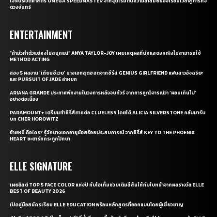
เจาะประวัติศาสตร์ OMEGA SPEEDMASTER จากจุดเริ่มต้นความล้ำสมัยของเรือนเวลาสู่ภารกิจ
ดวงจันทร์
ENTERTAINMENT
“ถ้ามัวทำตัวแย่คงไม่สนุกแน่” ANYA TAYLOR-JOY เผยเหตุผลที่นักแสดงหญิงไม่สามารถใช้
METHOD ACTING
ส่อง 5 ผลงาน ‘เถียนซีเวย’ นางเอกสุดฮอตจากซีรี่ส์ GENIUS GIRLFRIEND แฟนสาวอัจฉริยะ
และ PURSUIT OF JADE ล่าหยก
ARIANA GRANDE ประกาศพักงานในวงการหลังจบทัวร์ จากการถูกวิจารณ์ว่า ‘ผอมเกินไป’
อย่างต่อเนื่อง
PARAMOUNT+ เตรียมทำซีรี่ส์ภาคต่อ CLUELESS โดยได้ ALICIA SILVERSTONE กลับมารับ
บท CHER HOROWITZ
อ้ายหมี่ คือใคร? รู้จักนางเอกอายุน้อยร้อยประสบการณ์ จากซีรี่ส์ KEY TO THE PHOENIX
HEART ชะตารักกระดูกปักษา
ELLE SIGNATURE
เผยลิสต์ TOP 5 FACE COLOR แห่งปี กับไอเท็มช่วยเติมสีสันให้กับใบหน้าจากผลรางวัล ELLE
BEST OF BEAUTY 2026
เปิดคู่มือสมัครเรียน ELLE EDUCATION พร้อมหลักสูตรที่ออกแบบโดยผู้เชี่ยวชาญ