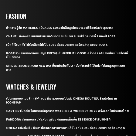
FASHION
ทำความรู้จัก MATIÈRES FÉCALES แบรนด์คลื่นลูกใหม่มาแรงที่ชื่อแปลว่า ‘อุจจาระ’
CHANEL ยังคงรักษาแชมป์แบรนด์ยอดนิยมอันดับ 1 ประจำไตรมาสที่ 2 ของปี 2026
เบ็คกี้ รีเบคก้า ได้รับเลือกให้เป็นแบรนด์แอมบาสซาเดอร์คนล่าสุดของ TOD’S
ROSÉ ร่วมถ่ายทอดแคมเปญ LEVI’S® กับ KEEP IT LOOSE. สร้างสรรค์นิยามใหม่ในสไตล์ที่
เป็นตัวเอง
SPIDER-MAN: BRAND NEW DAY ขึ้นแท่นอันดับ 2 หนังทำรายได้เปิดตัวทั่วโลกสูงสุดตลอด
กาล
WATCHES & JEWELRY
เปิดภาพของ เจมส์-กลัฟ-แบม ที่มาร่วมงานเปิดตัว OMEGA BOUTIQUE แห่งใหม่ ณ
ICONSIAM
CARTIER เปิดตัวเรือนเวลาล่าสุดจาก WATCHES & WONDERS 2026 ครั้งแรกในประเทศไทย
PANDORA ถ่ายทอดเสน่ห์แห่งฤดูร้อนผ่านคอลเล็กชั่น ESSENCE OF SUMMER
OMEGA แต่งตั้ง ชิน มินอา นักแสดงสาวชาวเกาหลีขึ้นแท่นแบรนด์แอมบาสซาเดอร์คนล่าสุด