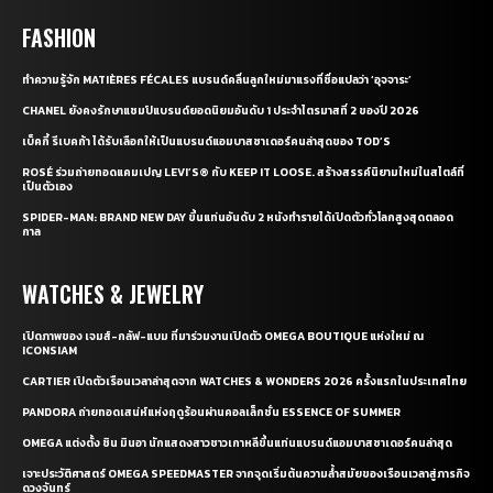
FASHION
ทำความรู้จัก MATIÈRES FÉCALES แบรนด์คลื่นลูกใหม่มาแรงที่ชื่อแปลว่า ‘อุจจาระ’
CHANEL ยังคงรักษาแชมป์แบรนด์ยอดนิยมอันดับ 1 ประจำไตรมาสที่ 2 ของปี 2026
เบ็คกี้ รีเบคก้า ได้รับเลือกให้เป็นแบรนด์แอมบาสซาเดอร์คนล่าสุดของ TOD’S
ROSÉ ร่วมถ่ายทอดแคมเปญ LEVI’S® กับ KEEP IT LOOSE. สร้างสรรค์นิยามใหม่ในสไตล์ที่
เป็นตัวเอง
SPIDER-MAN: BRAND NEW DAY ขึ้นแท่นอันดับ 2 หนังทำรายได้เปิดตัวทั่วโลกสูงสุดตลอด
กาล
WATCHES & JEWELRY
เปิดภาพของ เจมส์-กลัฟ-แบม ที่มาร่วมงานเปิดตัว OMEGA BOUTIQUE แห่งใหม่ ณ
ICONSIAM
CARTIER เปิดตัวเรือนเวลาล่าสุดจาก WATCHES & WONDERS 2026 ครั้งแรกในประเทศไทย
PANDORA ถ่ายทอดเสน่ห์แห่งฤดูร้อนผ่านคอลเล็กชั่น ESSENCE OF SUMMER
OMEGA แต่งตั้ง ชิน มินอา นักแสดงสาวชาวเกาหลีขึ้นแท่นแบรนด์แอมบาสซาเดอร์คนล่าสุด
เจาะประวัติศาสตร์ OMEGA SPEEDMASTER จากจุดเริ่มต้นความล้ำสมัยของเรือนเวลาสู่ภารกิจ
ดวงจันทร์