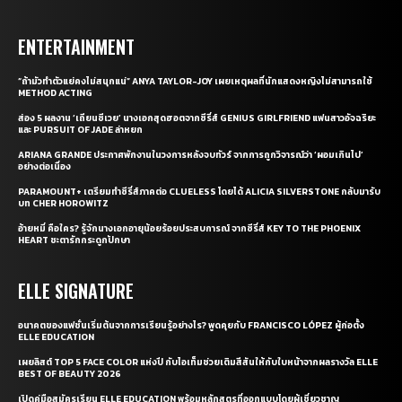
ENTERTAINMENT
“ถ้ามัวทำตัวแย่คงไม่สนุกแน่” ANYA TAYLOR-JOY เผยเหตุผลที่นักแสดงหญิงไม่สามารถใช้
METHOD ACTING
ส่อง 5 ผลงาน ‘เถียนซีเวย’ นางเอกสุดฮอตจากซีรี่ส์ GENIUS GIRLFRIEND แฟนสาวอัจฉริยะ
และ PURSUIT OF JADE ล่าหยก
ARIANA GRANDE ประกาศพักงานในวงการหลังจบทัวร์ จากการถูกวิจารณ์ว่า ‘ผอมเกินไป’
อย่างต่อเนื่อง
PARAMOUNT+ เตรียมทำซีรี่ส์ภาคต่อ CLUELESS โดยได้ ALICIA SILVERSTONE กลับมารับ
บท CHER HOROWITZ
อ้ายหมี่ คือใคร? รู้จักนางเอกอายุน้อยร้อยประสบการณ์ จากซีรี่ส์ KEY TO THE PHOENIX
HEART ชะตารักกระดูกปักษา
ELLE SIGNATURE
อนาคตของแฟชั่นเริ่มต้นจากการเรียนรู้อย่างไร? พูดคุยกับ FRANCISCO LÓPEZ ผู้ก่อตั้ง
ELLE EDUCATION
เผยลิสต์ TOP 5 FACE COLOR แห่งปี กับไอเท็มช่วยเติมสีสันให้กับใบหน้าจากผลรางวัล ELLE
BEST OF BEAUTY 2026
เปิดคู่มือสมัครเรียน ELLE EDUCATION พร้อมหลักสูตรที่ออกแบบโดยผู้เชี่ยวชาญ