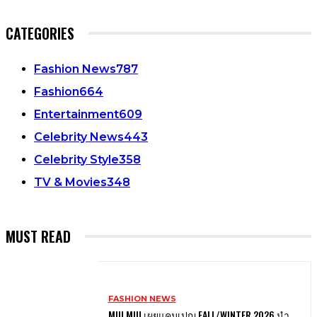
CATEGORIES
Fashion News
787
Fashion
664
Entertainment
609
Celebrity News
443
Celebrity Style
358
TV & Movies
348
MUST READ
FASHION NEWS
MIU MIU เผยแคมเปญ FALL/WINTER 2026 นำ