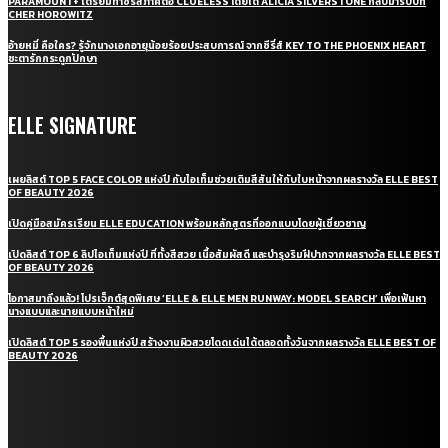
PARAMOUNT+ เตรียมทำซีรี่ส์ภาคต่อ CLUELESS โดยได้ ALICIA SILVERSTONE กลับมารับบท
CHER HOROWITZ
อ้ายหมี่ คือใคร? รู้จักนางเอกอายุน้อยร้อยประสบการณ์ จากซีรี่ส์ KEY TO THE PHOENIX HEART
ชะตารักกระดูกปักษา
ELLE SIGNATURE
เผยลิสต์ TOP 5 FACE COLOR แห่งปี กับไอเท็มช่วยเติมสีสันให้กับใบหน้าจากผลรางวัล ELLE BEST
OF BEAUTY 2026
เปิดคู่มือสมัครเรียน ELLE EDUCATION พร้อมหลักสูตรที่ออกแบบโดยผู้เชี่ยวชาญ
เปิดลิสต์ TOP 6 ลิปไอเท็มแห่งปี ที่ทั้งสีสวย เนื้อสัมผัสดี และบำรุงริมฝีปากจากผลรางวัล ELLE BEST
OF BEAUTY 2026
โอกาสมาถึงแล้ว! โปรเจ็กต์สุดพิเศษ ‘ELLE & ELLE MEN RUNWAY: MODEL SEARCH’ เพื่อเฟ้นหา
นางแบบและนายแบบหน้าใหม่
เปิดลิสต์ TOP 5 รองพื้นแห่งปี สร้างงานผิวสวยโดดเด่นได้ตลอดทั้งวันจากผลรางวัล ELLE BEST OF
BEAUTY 2026