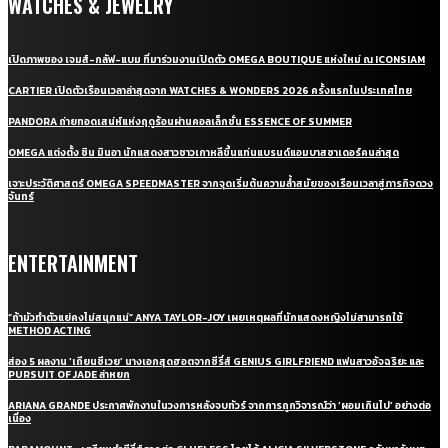
WATCHES & JEWELRY
เปิดภาพของ เจมส์-กลัฟ-แบม ที่มาร่วมงานเปิดตัว OMEGA BOUTIQUE แห่งใหม่ ณ ICONSIAM
CARTIER เปิดตัวเรือนเวลาล่าสุดจาก WATCHES & WONDERS 2026 ครั้งแรกในประเทศไทย
PANDORA ถ่ายทอดเสน่ห์แห่งฤดูร้อนผ่านคอลเล็กชั่น ESSENCE OF SUMMER
OMEGA แต่งตั้ง ชิน มินอา นักแสดงสาวชาวเกาหลีขึ้นแท่นแบรนด์แอมบาสซาเดอร์คนล่าสุด
เจาะประวัติศาสตร์ OMEGA SPEEDMASTER จากจุดเริ่มต้นความล้ำสมัยของเรือนเวลาสู่ภารกิจดวง
จันทร์
ENTERTAINMENT
“ถ้ามัวทำตัวแย่คงไม่สนุกแน่” ANYA TAYLOR-JOY เผยเหตุผลที่นักแสดงหญิงไม่สามารถใช้
METHOD ACTING
ส่อง 5 ผลงาน ‘เถียนซีเวย’ นางเอกสุดฮอตจากซีรี่ส์ GENIUS GIRLFRIEND แฟนสาวอัจฉริยะ และ
PURSUIT OF JADE ล่าหยก
ARIANA GRANDE ประกาศพักงานในวงการหลังจบทัวร์ จากการถูกวิจารณ์ว่า ‘ผอมเกินไป’ อย่างต่อ
เนื่อง