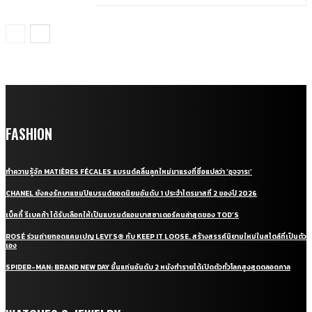
FASHION
ทำความรู้จัก MATIÈRES FÉCALES แบรนด์คลื่นลูกใหม่มาแรงที่ชื่อแปลว่า ‘อุจจาระ’
CHANEL ยังคงรักษาแชมป์แบรนด์ยอดนิยมอันดับ 1 ประจำไตรมาสที่ 2 ของปี 2026
เบ็คกี้ รีเบคก้า ได้รับเลือกให้เป็นแบรนด์แอมบาสซาเดอร์คนล่าสุดของ TOD’S
ROSÉ ร่วมถ่ายทอดแคมเปญ LEVI’S® กับ KEEP IT LOOSE. สร้างสรรค์นิยามใหม่ในสไตล์ที่เป็นตัว
เอง
SPIDER-MAN: BRAND NEW DAY ขึ้นแท่นอันดับ 2 หนังทำรายได้เปิดตัวทั่วโลกสูงสุดตลอดกาล