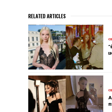
RELATED ARTICLES
C
“
เ
C
A
ก