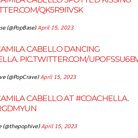
ITTER.COM/QK5R9I1VSK
se (@PopBase)
April 15, 2023
AMILA CABELLO DANCING
ELLA
.
PIC.TWITTER.COM/UPOFSSU6B
ve (@PopCrave)
April 15, 2023
AMILA CABELLO AT
#COACHELLA
.
RRGDMYUN
e (@thepophive)
April 15, 2023