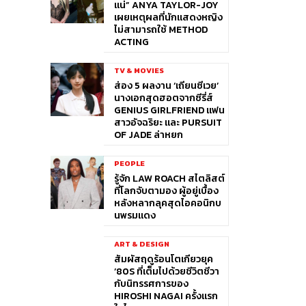
แน่” ANYA TAYLOR-JOY
เผยเหตุผลที่นักแสดงหญิง
ไม่สามารถใช้ METHOD
ACTING
TV & MOVIES
ส่อง 5 ผลงาน ‘เถียนซีเวย’
นางเอกสุดฮอตจากซีรี่ส์
GENIUS GIRLFRIEND แฟน
สาวอัจฉริยะ และ PURSUIT
OF JADE ล่าหยก
PEOPLE
รู้จัก LAW ROACH สไตลิสต์
ที่โลกจับตามอง ผู้อยู่เบื้อง
หลังหลากลุคสุดไอคอนิกบ
นพรมแดง
ART & DESIGN
สัมผัสฤดูร้อนโตเกียวยุค
’80S ที่เต็มไปด้วยชีวิตชีวา
กับนิทรรศการของ
HIROSHI NAGAI ครั้งแรก