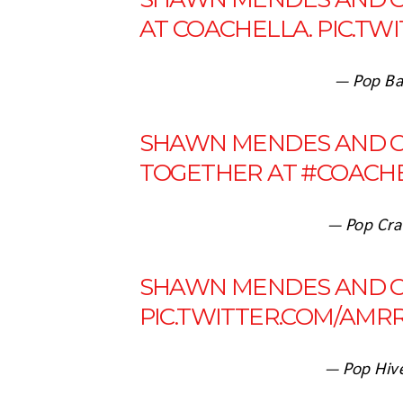
AT COACHELLA.
PIC.TW
— Pop Ba
SHAWN MENDES AND C
TOGETHER AT
#COACH
— Pop Cra
SHAWN MENDES AND C
PIC.TWITTER.COM/AM
— Pop Hiv