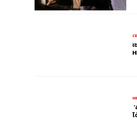
C
เ
H
HE
‘
ไ