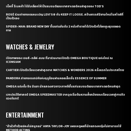
เบ็คกี้ รีเบคก้า ได้รับเลือกให้เป็นแบรนด์แอมบาสซาเดอร์คนล่าสุดของ TOD’S
ROSÉ ร่วมถ่ายทอดแคมเปญ LEVI’S® กับ KEEP IT LOOSE. สร้างสรรค์นิยามใหม่ในสไตล์ที่
เป็นตัวเอง
SPIDER-MAN: BRAND NEW DAY ขึ้นแท่นอันดับ 2 หนังทำรายได้เปิดตัวทั่วโลกสูงสุดตลอด
กาล
WATCHES & JEWELRY
เปิดภาพของ เจมส์-กลัฟ-แบม ที่มาร่วมงานเปิดตัว OMEGA BOUTIQUE แห่งใหม่ ณ
ICONSIAM
CARTIER เปิดตัวเรือนเวลาล่าสุดจาก WATCHES & WONDERS 2026 ครั้งแรกในประเทศไทย
PANDORA ถ่ายทอดเสน่ห์แห่งฤดูร้อนผ่านคอลเล็กชั่น ESSENCE OF SUMMER
OMEGA แต่งตั้ง ชิน มินอา นักแสดงสาวชาวเกาหลีขึ้นแท่นแบรนด์แอมบาสซาเดอร์คนล่าสุด
เจาะประวัติศาสตร์ OMEGA SPEEDMASTER จากจุดเริ่มต้นความล้ำสมัยของเรือนเวลาสู่ภารกิจ
ดวงจันทร์
ENTERTAINMENT
“ถ้ามัวทำตัวแย่คงไม่สนุกแน่” ANYA TAYLOR-JOY เผยเหตุผลที่นักแสดงหญิงไม่สามารถใช้
METHOD ACTING