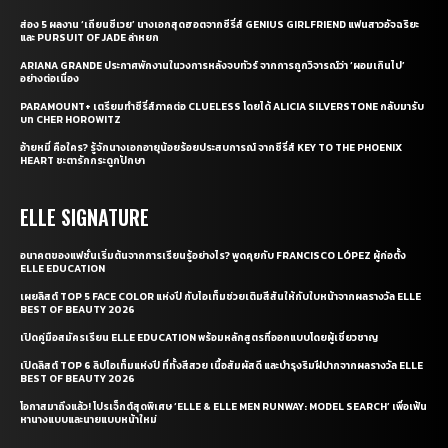
ส่อง 5 ผลงาน ‘เถียนซีเวย’ นางเอกสุดฮอตจากซีรี่ส์ GENIUS GIRLFRIEND แฟนสาวอัจฉริยะ
และ PURSUIT OF JADE ล่าหยก
ARIANA GRANDE ประกาศพักงานในวงการหลังจบทัวร์ จากการถูกวิจารณ์ว่า ‘ผอมเกินไป’
อย่างต่อเนื่อง
PARAMOUNT+ เตรียมทำซีรี่ส์ภาคต่อ CLUELESS โดยได้ ALICIA SILVERSTONE กลับมารับ
บท CHER HOROWITZ
อ้ายหมี่ คือใคร? รู้จักนางเอกอายุน้อยร้อยประสบการณ์ จากซีรี่ส์ KEY TO THE PHOENIX
HEART ชะตารักกระดูกปักษา
ELLE SIGNATURE
อนาคตของแฟชั่นเริ่มต้นจากการเรียนรู้อย่างไร? พูดคุยกับ FRANCISCO LÓPEZ ผู้ก่อตั้ง
ELLE EDUCATION
เผยลิสต์ TOP 5 FACE COLOR แห่งปี กับไอเท็มช่วยเติมสีสันให้กับใบหน้าจากผลรางวัล ELLE
BEST OF BEAUTY 2026
เปิดคู่มือสมัครเรียน ELLE EDUCATION พร้อมหลักสูตรที่ออกแบบโดยผู้เชี่ยวชาญ
เปิดลิสต์ TOP 6 ลิปไอเท็มแห่งปี ที่ทั้งสีสวย เนื้อสัมผัสดี และบำรุงริมฝีปากจากผลรางวัล ELLE
BEST OF BEAUTY 2026
โอกาสมาถึงแล้ว! โปรเจ็กต์สุดพิเศษ ‘ELLE & ELLE MEN RUNWAY: MODEL SEARCH’ เพื่อเฟ้น
หานางแบบและนายแบบหน้าใหม่