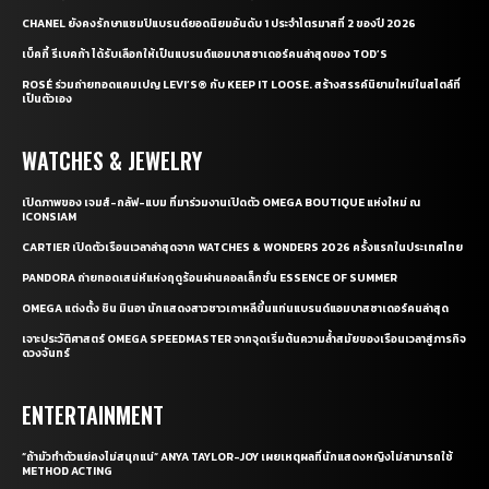
CHANEL ยังคงรักษาแชมป์แบรนด์ยอดนิยมอันดับ 1 ประจำไตรมาสที่ 2 ของปี 2026
เบ็คกี้ รีเบคก้า ได้รับเลือกให้เป็นแบรนด์แอมบาสซาเดอร์คนล่าสุดของ TOD’S
ROSÉ ร่วมถ่ายทอดแคมเปญ LEVI’S® กับ KEEP IT LOOSE. สร้างสรรค์นิยามใหม่ในสไตล์ที่
เป็นตัวเอง
WATCHES & JEWELRY
เปิดภาพของ เจมส์-กลัฟ-แบม ที่มาร่วมงานเปิดตัว OMEGA BOUTIQUE แห่งใหม่ ณ
ICONSIAM
CARTIER เปิดตัวเรือนเวลาล่าสุดจาก WATCHES & WONDERS 2026 ครั้งแรกในประเทศไทย
PANDORA ถ่ายทอดเสน่ห์แห่งฤดูร้อนผ่านคอลเล็กชั่น ESSENCE OF SUMMER
OMEGA แต่งตั้ง ชิน มินอา นักแสดงสาวชาวเกาหลีขึ้นแท่นแบรนด์แอมบาสซาเดอร์คนล่าสุด
เจาะประวัติศาสตร์ OMEGA SPEEDMASTER จากจุดเริ่มต้นความล้ำสมัยของเรือนเวลาสู่ภารกิจ
ดวงจันทร์
ENTERTAINMENT
“ถ้ามัวทำตัวแย่คงไม่สนุกแน่” ANYA TAYLOR-JOY เผยเหตุผลที่นักแสดงหญิงไม่สามารถใช้
METHOD ACTING