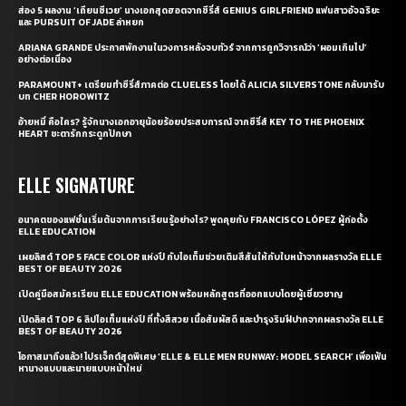
ส่อง 5 ผลงาน ‘เถียนซีเวย’ นางเอกสุดฮอตจากซีรี่ส์ GENIUS GIRLFRIEND แฟนสาวอัจฉริยะ
และ PURSUIT OF JADE ล่าหยก
ARIANA GRANDE ประกาศพักงานในวงการหลังจบทัวร์ จากการถูกวิจารณ์ว่า ‘ผอมเกินไป’
อย่างต่อเนื่อง
PARAMOUNT+ เตรียมทำซีรี่ส์ภาคต่อ CLUELESS โดยได้ ALICIA SILVERSTONE กลับมารับ
บท CHER HOROWITZ
อ้ายหมี่ คือใคร? รู้จักนางเอกอายุน้อยร้อยประสบการณ์ จากซีรี่ส์ KEY TO THE PHOENIX
HEART ชะตารักกระดูกปักษา
ELLE SIGNATURE
อนาคตของแฟชั่นเริ่มต้นจากการเรียนรู้อย่างไร? พูดคุยกับ FRANCISCO LÓPEZ ผู้ก่อตั้ง
ELLE EDUCATION
เผยลิสต์ TOP 5 FACE COLOR แห่งปี กับไอเท็มช่วยเติมสีสันให้กับใบหน้าจากผลรางวัล ELLE
BEST OF BEAUTY 2026
เปิดคู่มือสมัครเรียน ELLE EDUCATION พร้อมหลักสูตรที่ออกแบบโดยผู้เชี่ยวชาญ
เปิดลิสต์ TOP 6 ลิปไอเท็มแห่งปี ที่ทั้งสีสวย เนื้อสัมผัสดี และบำรุงริมฝีปากจากผลรางวัล ELLE
BEST OF BEAUTY 2026
โอกาสมาถึงแล้ว! โปรเจ็กต์สุดพิเศษ ‘ELLE & ELLE MEN RUNWAY: MODEL SEARCH’ เพื่อเฟ้น
หานางแบบและนายแบบหน้าใหม่