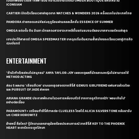
เปิดภาพของ เจมส์-กลัฟ-แบม ที่มาร่วมงานเปิดตัว OMEGA BOUTIQUE แห่งใหม่ ณ
ICONSIAM
CARTIER เปิดตัวเรือนเวลาล่าสุดจาก WATCHES & WONDERS 2026 ครั้งแรกในประเทศไทย
PANDORA ถ่ายทอดเสน่ห์แห่งฤดูร้อนผ่านคอลเล็กชั่น ESSENCE OF SUMMER
OMEGA แต่งตั้ง ชิน มินอา นักแสดงสาวชาวเกาหลีขึ้นแท่นแบรนด์แอมบาสซาเดอร์คนล่าสุด
เจาะประวัติศาสตร์ OMEGA SPEEDMASTER จากจุดเริ่มต้นความล้ำสมัยของเรือนเวลาสู่ภารกิจ
ดวงจันทร์
ENTERTAINMENT
“ถ้ามัวทำตัวแย่คงไม่สนุกแน่” ANYA TAYLOR-JOY เผยเหตุผลที่นักแสดงหญิงไม่สามารถใช้
METHOD ACTING
ส่อง 5 ผลงาน ‘เถียนซีเวย’ นางเอกสุดฮอตจากซีรี่ส์ GENIUS GIRLFRIEND แฟนสาวอัจฉริยะ
และ PURSUIT OF JADE ล่าหยก
ARIANA GRANDE ประกาศพักงานในวงการหลังจบทัวร์ จากการถูกวิจารณ์ว่า ‘ผอมเกินไป’
อย่างต่อเนื่อง
PARAMOUNT+ เตรียมทำซีรี่ส์ภาคต่อ CLUELESS โดยได้ ALICIA SILVERSTONE กลับมารับ
บท CHER HOROWITZ
อ้ายหมี่ คือใคร? รู้จักนางเอกอายุน้อยร้อยประสบการณ์ จากซีรี่ส์ KEY TO THE PHOENIX
HEART ชะตารักกระดูกปักษา