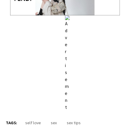
TAGS:
self love
sex
sex tips