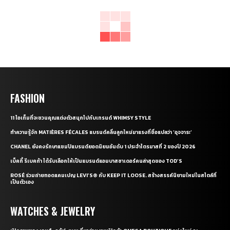
FASHION
11 ไอเท็มที่จะชวนคุณแต่งตัวสนุกไปกับเทรนด์ WHIMSY STYLE
ทำความรู้จัก MATIÈRES FÉCALES แบรนด์คลื่นลูกใหม่มาแรงที่ชื่อแปลว่า ‘อุจจาระ’
CHANEL ยังคงรักษาแชมป์แบรนด์ยอดนิยมอันดับ 1 ประจำไตรมาสที่ 2 ของปี 2026
เบ็คกี้ รีเบคก้า ได้รับเลือกให้เป็นแบรนด์แอมบาสซาเดอร์คนล่าสุดของ TOD’S
ROSÉ ร่วมถ่ายทอดแคมเปญ LEVI’S® กับ KEEP IT LOOSE. สร้างสรรค์นิยามใหม่ในสไตล์ที่
เป็นตัวเอง
WATCHES & JEWELRY