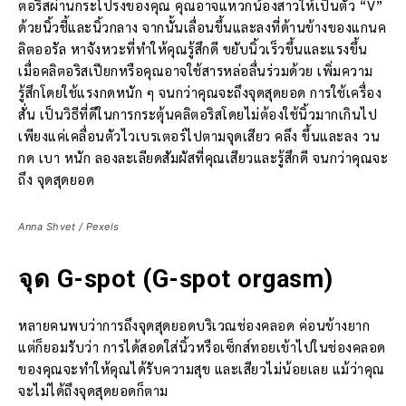
ตอริสผ่านกระโปรงของคุณ คุณอาจแหวกน้องสาวให้เป็นตัว “V”
ด้วยนิ้วชี้และนิ้วกลาง จากนั้นเลื่อนขึ้นและลงที่ด้านข้างของแกนค
ลิตออรัล หาจังหวะที่ทำให้คุณรู้สึกดี ขยับนิ้วเร็วขึ้นและแรงขึ้น
เมื่อคลิตอริสเปียกหรือคุณอาจใช้สารหล่อลื่นร่วมด้วย เพิ่มความ
รู้สึกโดยใช้แรงกดหนัก ๆ จนกว่าคุณจะถึงจุดสุดยอด การใช้เครื่อง
สั่น เป็นวิธีที่ดีในการกระตุ้นคลิตอริสโดยไม่ต้องใช้นิ้วมากเกินไป
เพียงแค่เคลื่อนตัวไวเบรเตอร์ไปตามจุดเสียว คลึง ขึ้นและลง วน
กด เบา หนัก ลองละเลียดสัมผัสที่คุณเสียวและรู้สึกดี จนกว่าคุณจะ
ถึง จุดสุดยอด
Anna Shvet / Pexels
จุด
G-spot (G-spot orgasm)
หลายคนพบว่าการถึงจุดสุดยอดบริเวณช่องคลอด ค่อนข้างยาก
แต่ก็ยอมรับว่า การได้สอดใส่นิ้วหรือเซ็กส์ทอยเข้าไปในช่องคลอด
ของคุณจะทำให้คุณได้รับความสุข และเสียวไม่น้อยเลย แม้ว่าคุณ
จะไม่ได้ถึงจุดสุดยอดก็ตาม