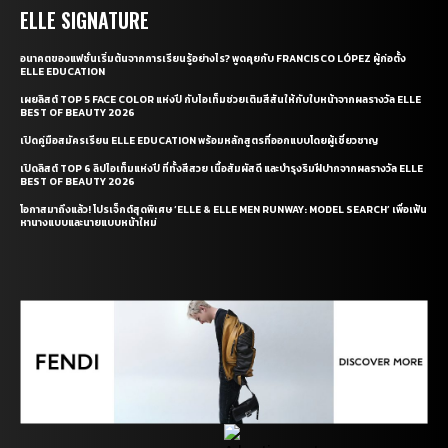
ELLE SIGNATURE
อนาคตของแฟชั่นเริ่มต้นจากการเรียนรู้อย่างไร? พูดคุยกับ FRANCISCO LÓPEZ ผู้ก่อตั้ง
ELLE EDUCATION
เผยลิสต์ TOP 5 FACE COLOR แห่งปี กับไอเท็มช่วยเติมสีสันให้กับใบหน้าจากผลรางวัล ELLE
BEST OF BEAUTY 2026
เปิดคู่มือสมัครเรียน ELLE EDUCATION พร้อมหลักสูตรที่ออกแบบโดยผู้เชี่ยวชาญ
เปิดลิสต์ TOP 6 ลิปไอเท็มแห่งปี ที่ทั้งสีสวย เนื้อสัมผัสดี และบำรุงริมฝีปากจากผลรางวัล ELLE
BEST OF BEAUTY 2026
โอกาสมาถึงแล้ว! โปรเจ็กต์สุดพิเศษ ‘ELLE & ELLE MEN RUNWAY: MODEL SEARCH’ เพื่อเฟ้น
หานางแบบและนายแบบหน้าใหม่