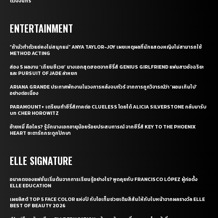
ดวงจันทร์
ENTERTAINMENT
“ถ้ามัวทำตัวแย่คงไม่สนุกแน่” ANYA TAYLOR-JOY เผยเหตุผลที่นักแสดงหญิงไม่สามารถใช้
METHOD ACTING
ส่อง 5 ผลงาน ‘เถียนซีเวย’ นางเอกสุดฮอตจากซีรี่ส์ GENIUS GIRLFRIEND แฟนสาวอัจฉริยะ
และ PURSUIT OF JADE ล่าหยก
ARIANA GRANDE ประกาศพักงานในวงการหลังจบทัวร์ จากการถูกวิจารณ์ว่า ‘ผอมเกินไป’
อย่างต่อเนื่อง
PARAMOUNT+ เตรียมทำซีรี่ส์ภาคต่อ CLUELESS โดยได้ ALICIA SILVERSTONE กลับมารับ
บท CHER HOROWITZ
อ้ายหมี่ คือใคร? รู้จักนางเอกอายุน้อยร้อยประสบการณ์ จากซีรี่ส์ KEY TO THE PHOENIX
HEART ชะตารักกระดูกปักษา
ELLE SIGNATURE
อนาคตของแฟชั่นเริ่มต้นจากการเรียนรู้อย่างไร? พูดคุยกับ FRANCISCO LÓPEZ ผู้ก่อตั้ง
ELLE EDUCATION
เผยลิสต์ TOP 5 FACE COLOR แห่งปี กับไอเท็มช่วยเติมสีสันให้กับใบหน้าจากผลรางวัล ELLE
BEST OF BEAUTY 2026