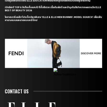
เปิดคู่มือสมัครเรียน ELLE EDUCATION พร้อมหลักสูตรที่ออกแบบโดยผู้เชี่ยวชาญ
เปิดลิสต์ TOP 6 ลิปไอเท็มแห่งปี ที่ทั้งสีสวย เนื้อสัมผัสดี และบำรุงริมฝีปากจากผลรางวัล ELLE
BEST OF BEAUTY 2026
โอกาสมาถึงแล้ว! โปรเจ็กต์สุดพิเศษ ‘ELLE & ELLE MEN RUNWAY: MODEL SEARCH’ เพื่อเฟ้น
หานางแบบและนายแบบหน้าใหม่
CONTACT US