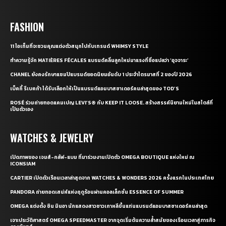
FASHION
11 ไอเท็มที่จะชวนคุณแต่งตัวสนุกไปกับเทรนด์ WHIMSY STYLE
ทำความรู้จัก MATIÈRES FÉCALES แบรนด์คลื่นลูกใหม่มาแรงที่ชื่อแปลว่า ‘อุจจาระ’
CHANEL ยังคงรักษาแชมป์แบรนด์ยอดนิยมอันดับ 1 ประจำไตรมาสที่ 2 ของปี 2026
เบ็คกี้ รีเบคก้า ได้รับเลือกให้เป็นแบรนด์แอมบาสซาเดอร์คนล่าสุดของ TOD’S
ROSÉ ร่วมถ่ายทอดแคมเปญ LEVI’S® กับ KEEP IT LOOSE. สร้างสรรค์นิยามใหม่ในสไตล์ที่
เป็นตัวเอง
WATCHES & JEWELRY
เปิดภาพของ เจมส์-กลัฟ-แบม ที่มาร่วมงานเปิดตัว OMEGA BOUTIQUE แห่งใหม่ ณ
ICONSIAM
CARTIER เปิดตัวเรือนเวลาล่าสุดจาก WATCHES & WONDERS 2026 ครั้งแรกในประเทศไทย
PANDORA ถ่ายทอดเสน่ห์แห่งฤดูร้อนผ่านคอลเล็กชั่น ESSENCE OF SUMMER
OMEGA แต่งตั้ง ชิน มินอา นักแสดงสาวชาวเกาหลีขึ้นแท่นแบรนด์แอมบาสซาเดอร์คนล่าสุด
เจาะประวัติศาสตร์ OMEGA SPEEDMASTER จากจุดเริ่มต้นความล้ำสมัยของเรือนเวลาสู่ภารกิจ