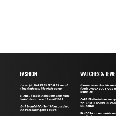
FASHION
WATCHES & JEWE
ทำความรู้จัก MATIÈRES FÉCALES แบรนด์
เปิดภาพของ เจมส์-กลัฟ-แบม ท
คลื่นลูกใหม่มาแรงที่ชื่อแปลว่า ‘อุจจาระ’
เปิดตัว OMEGA BOUTIQUE แห
ICONSIAM
CHANEL ยังคงรักษาแชมป์แบรนด์ยอดนิยม
อันดับ 1 ประจำไตรมาสที่ 2 ของปี 2026
CARTIER เปิดตัวเรือนเวลาล่าส
WATCHES & WONDERS 2026 
ประเทศไทย
เบ็คกี้ รีเบคก้า ได้รับเลือกให้เป็นแบรนด์แอม
บาสซาเดอร์คนล่าสุดของ TOD’S
PANDORA ถ่ายทอดเสน่ห์แห่งฤ