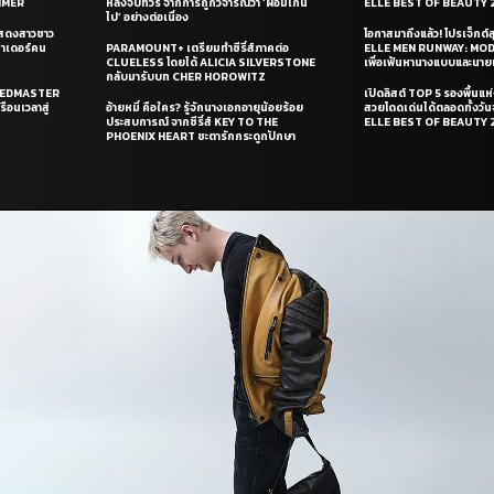
UMMER
หลังจบทัวร์ จากการถูกวิจารณ์ว่า ‘ผอมเกิน
ELLE BEST OF BEAUTY 
ไป’ อย่างต่อเนื่อง
แสดงสาวชาว
โอกาสมาถึงแล้ว! โปรเจ็กต์
ซาเดอร์คน
PARAMOUNT+ เตรียมทำซีรี่ส์ภาคต่อ
ELLE MEN RUNWAY: MO
CLUELESS โดยได้ ALICIA SILVERSTONE
เพื่อเฟ้นหานางแบบและนาย
กลับมารับบท CHER HOROWITZ
PEEDMASTER
เปิดลิสต์ TOP 5 รองพื้นแห่
ือนเวลาสู่
อ้ายหมี่ คือใคร? รู้จักนางเอกอายุน้อยร้อย
สวยโดดเด่นได้ตลอดทั้งวั
ประสบการณ์ จากซีรี่ส์ KEY TO THE
ELLE BEST OF BEAUTY 
PHOENIX HEART ชะตารักกระดูกปักษา