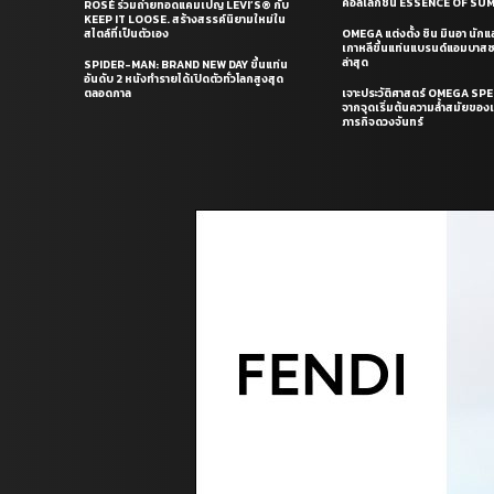
คอลเล็กชั่น ESSENCE OF S
ROSÉ ร่วมถ่ายทอดแคมเปญ LEVI’S® กับ
KEEP IT LOOSE. สร้างสรรค์นิยามใหม่ใน
สไตล์ที่เป็นตัวเอง
OMEGA แต่งตั้ง ชิน มินอา นัก
เกาหลีขึ้นแท่นแบรนด์แอมบาส
ล่าสุด
SPIDER-MAN: BRAND NEW DAY ขึ้นแท่น
อันดับ 2 หนังทำรายได้เปิดตัวทั่วโลกสูงสุด
ตลอดกาล
เจาะประวัติศาสตร์ OMEGA S
จากจุดเริ่มต้นความล้ำสมัยของเร
ภารกิจดวงจันทร์