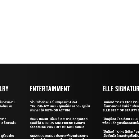
LRY
ENTERTAINMENT
ELLE SIGNATU
ี่มาร่วมงาน
“ถ้ามัวทำตัวแย่คงไม่สนุกแน่” ANYA
เผยลิสต์ TOP 5 FACE COL
่งใหม่ ณ
TAYLOR-JOY เผยเหตุผลที่นักแสดงหญิงไม่
เท็มช่วยเติมสีสันให้กับใบ
สามารถใช้ METHOD ACTING
ELLE BEST OF BEAUTY 
ุดจาก
ส่อง 5 ผลงาน ‘เถียนซีเวย’ นางเอกสุดฮอต
เปิดคู่มือสมัครเรียน EL
ครั้งแรกใน
จากซีรี่ส์ GENIUS GIRLFRIEND แฟนสาว
พร้อมหลักสูตรที่ออกแบบโด
อัจฉริยะ และ PURSUIT OF JADE ล่าหยก
เปิดลิสต์ TOP 6 ลิปไอเท็มแห
ดูร้อนผ่าน
ARIANA GRANDE ประกาศพักงานในวงการ
เนื้อสัมผัสดี และบำรุงริม