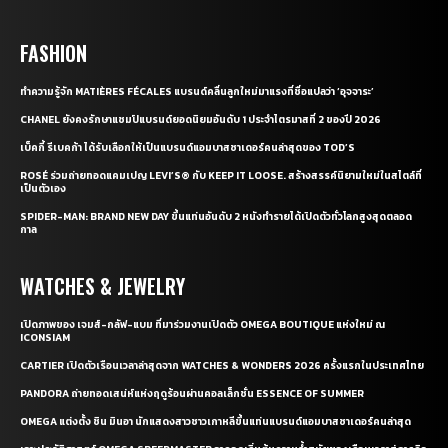
FASHION
ทำความรู้จัก MATIÈRES FÉCALES แบรนด์คลื่นลูกใหม่มาแรงที่ชื่อแปลว่า ‘อุจจาระ’
CHANEL ยังคงรักษาแชมป์แบรนด์ยอดนิยมอันดับ 1 ประจำไตรมาสที่ 2 ของปี 2026
เบ็คกี้ รีเบคก้า ได้รับเลือกให้เป็นแบรนด์แอมบาสซาเดอร์คนล่าสุดของ TOD’S
ROSÉ ร่วมถ่ายทอดแคมเปญ LEVI’S® กับ KEEP IT LOOSE. สร้างสรรค์นิยามใหม่ในสไตล์ที่
เป็นตัวเอง
SPIDER-MAN: BRAND NEW DAY ขึ้นแท่นอันดับ 2 หนังทำรายได้เปิดตัวทั่วโลกสูงสุดตลอด
กาล
WATCHES & JEWELRY
เปิดภาพของ เจมส์-กลัฟ-แบม ที่มาร่วมงานเปิดตัว OMEGA BOUTIQUE แห่งใหม่ ณ
ICONSIAM
CARTIER เปิดตัวเรือนเวลาล่าสุดจาก WATCHES & WONDERS 2026 ครั้งแรกในประเทศไทย
PANDORA ถ่ายทอดเสน่ห์แห่งฤดูร้อนผ่านคอลเล็กชั่น ESSENCE OF SUMMER
OMEGA แต่งตั้ง ชิน มินอา นักแสดงสาวชาวเกาหลีขึ้นแท่นแบรนด์แอมบาสซาเดอร์คนล่าสุด