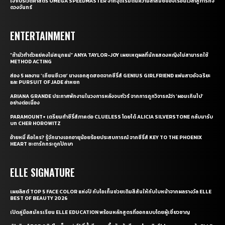
เจาะประวัติศาสตร์ OMEGA SPEEDMASTER จากจุดเริ่มต้นความล้ำสมัยของเรือนเวลาสู่ภารกิจ
ดวงจันทร์
ENTERTAINMENT
“ถ้ามัวทำตัวแย่คงไม่สนุกแน่” ANYA TAYLOR-JOY เผยเหตุผลที่นักแสดงหญิงไม่สามารถใช้
METHOD ACTING
ส่อง 5 ผลงาน ‘เถียนซีเวย’ นางเอกสุดฮอตจากซีรี่ส์ GENIUS GIRLFRIEND แฟนสาวอัจฉริยะ
และ PURSUIT OF JADE ล่าหยก
ARIANA GRANDE ประกาศพักงานในวงการหลังจบทัวร์ จากการถูกวิจารณ์ว่า ‘ผอมเกินไป’
อย่างต่อเนื่อง
PARAMOUNT+ เตรียมทำซีรี่ส์ภาคต่อ CLUELESS โดยได้ ALICIA SILVERSTONE กลับมารับ
บท CHER HOROWITZ
อ้ายหมี่ คือใคร? รู้จักนางเอกอายุน้อยร้อยประสบการณ์ จากซีรี่ส์ KEY TO THE PHOENIX
HEART ชะตารักกระดูกปักษา
ELLE SIGNATURE
เผยลิสต์ TOP 5 FACE COLOR แห่งปี กับไอเท็มช่วยเติมสีสันให้กับใบหน้าจากผลรางวัล ELLE
BEST OF BEAUTY 2026
เปิดคู่มือสมัครเรียน ELLE EDUCATION พร้อมหลักสูตรที่ออกแบบโดยผู้เชี่ยวชาญ