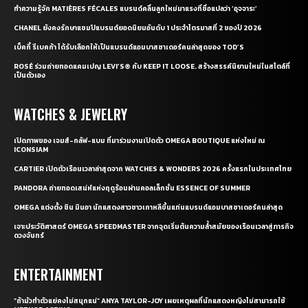
ทำความรู้จัก MATIÈRES FÉCALES แบรนด์คลื่นลูกใหม่มาแรงที่ชื่อแปลว่า ‘อุจจาระ’
CHANEL ยังคงรักษาแชมป์แบรนด์ยอดนิยมอันดับ 1 ประจำไตรมาสที่ 2 ของปี 2026
เบ็คกี้ รีเบคก้า ได้รับเลือกให้เป็นแบรนด์แอมบาสซาเดอร์คนล่าสุดของ TOD’S
ROSÉ ร่วมถ่ายทอดแคมเปญ LEVI’S® กับ KEEP IT LOOSE. สร้างสรรค์นิยามใหม่ในสไตล์ที่
เป็นตัวเอง
WATCHES & JEWELRY
เปิดภาพของ เจมส์-กลัฟ-แบม ที่มาร่วมงานเปิดตัว OMEGA BOUTIQUE แห่งใหม่ ณ
ICONSIAM
CARTIER เปิดตัวเรือนเวลาล่าสุดจาก WATCHES & WONDERS 2026 ครั้งแรกในประเทศไทย
PANDORA ถ่ายทอดเสน่ห์แห่งฤดูร้อนผ่านคอลเล็กชั่น ESSENCE OF SUMMER
OMEGA แต่งตั้ง ชิน มินอา นักแสดงสาวชาวเกาหลีขึ้นแท่นแบรนด์แอมบาสซาเดอร์คนล่าสุด
เจาะประวัติศาสตร์ OMEGA SPEEDMASTER จากจุดเริ่มต้นความล้ำสมัยของเรือนเวลาสู่ภารกิจ
ดวงจันทร์
ENTERTAINMENT
“ถ้ามัวทำตัวแย่คงไม่สนุกแน่” ANYA TAYLOR-JOY เผยเหตุผลที่นักแสดงหญิงไม่สามารถใช้