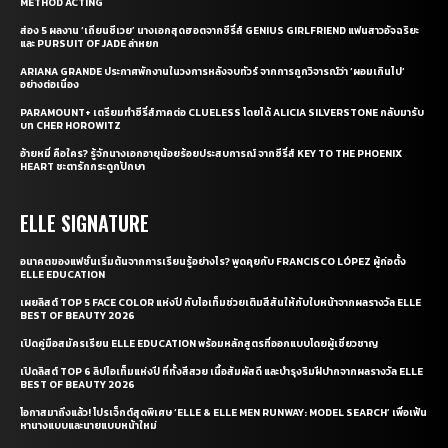
METHOD ACTING
ส่อง 5 ผลงาน ‘เถียนซีเวย’ นางเอกสุดฮอตจากซีรี่ส์ GENIUS GIRLFRIEND แฟนสาวอัจฉริยะ
และ PURSUIT OF JADE ล่าหยก
ARIANA GRANDE ประกาศพักงานในวงการหลังจบทัวร์ จากการถูกวิจารณ์ว่า ‘ผอมเกินไป’
อย่างต่อเนื่อง
PARAMOUNT+ เตรียมทำซีรี่ส์ภาคต่อ CLUELESS โดยได้ ALICIA SILVERSTONE กลับมารับ
บท CHER HOROWITZ
อ้ายหมี่ คือใคร? รู้จักนางเอกอายุน้อยร้อยประสบการณ์ จากซีรี่ส์ KEY TO THE PHOENIX
HEART ชะตารักกระดูกปักษา
ELLE SIGNATURE
อนาคตของแฟชั่นเริ่มต้นจากการเรียนรู้อย่างไร? พูดคุยกับ FRANCISCO LÓPEZ ผู้ก่อตั้ง
ELLE EDUCATION
เผยลิสต์ TOP 5 FACE COLOR แห่งปี กับไอเท็มช่วยเติมสีสันให้กับใบหน้าจากผลรางวัล ELLE
BEST OF BEAUTY 2026
เปิดคู่มือสมัครเรียน ELLE EDUCATION พร้อมหลักสูตรที่ออกแบบโดยผู้เชี่ยวชาญ
เปิดลิสต์ TOP 6 ลิปไอเท็มแห่งปี ที่ทั้งสีสวย เนื้อสัมผัสดี และบำรุงริมฝีปากจากผลรางวัล ELLE
BEST OF BEAUTY 2026
โอกาสมาถึงแล้ว! โปรเจ็กต์สุดพิเศษ ‘ELLE & ELLE MEN RUNWAY: MODEL SEARCH’ เพื่อเฟ้น
หานางแบบและนายแบบหน้าใหม่