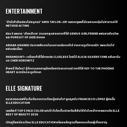
ENTERTAINMENT
“ถ้ามัวทำตัวแย่คงไม่สนุกแน่” ANYA TAYLOR-JOY เผยเหตุผลที่นักแสดงหญิงไม่สามารถใช้
METHOD ACTING
ส่อง 5 ผลงาน ‘เถียนซีเวย’ นางเอกสุดฮอตจากซีรี่ส์ GENIUS GIRLFRIEND แฟนสาวอัจฉริยะ
และ PURSUIT OF JADE ล่าหยก
ARIANA GRANDE ประกาศพักงานในวงการหลังจบทัวร์ จากการถูกวิจารณ์ว่า ‘ผอมเกินไป’
อย่างต่อเนื่อง
PARAMOUNT+ เตรียมทำซีรี่ส์ภาคต่อ CLUELESS โดยได้ ALICIA SILVERSTONE กลับมารับ
บท CHER HOROWITZ
อ้ายหมี่ คือใคร? รู้จักนางเอกอายุน้อยร้อยประสบการณ์ จากซีรี่ส์ KEY TO THE PHOENIX
HEART ชะตารักกระดูกปักษา
ELLE SIGNATURE
อนาคตของแฟชั่นเริ่มต้นจากการเรียนรู้อย่างไร? พูดคุยกับ FRANCISCO LÓPEZ ผู้ก่อตั้ง
ELLE EDUCATION
เผยลิสต์ TOP 5 FACE COLOR แห่งปี กับไอเท็มช่วยเติมสีสันให้กับใบหน้าจากผลรางวัล ELLE
BEST OF BEAUTY 2026
เปิดคู่มือสมัครเรียน ELLE EDUCATION พร้อมหลักสูตรที่ออกแบบโดยผู้เชี่ยวชาญ