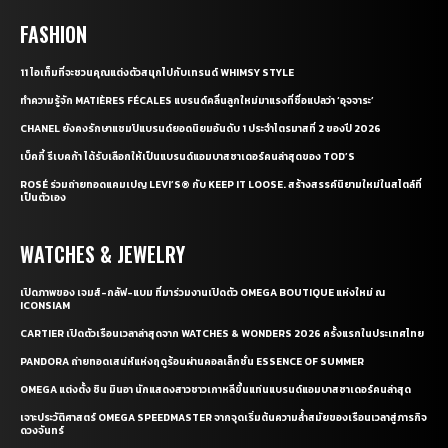
FASHION
11 ไอเท็มที่จะชวนคุณแต่งตัวสนุกไปกับเทรนด์ WHIMSY STYLE
ทำความรู้จัก MATIÈRES FÉCALES แบรนด์คลื่นลูกใหม่มาแรงที่ชื่อแปลว่า ‘อุจจาระ’
CHANEL ยังคงรักษาแชมป์แบรนด์ยอดนิยมอันดับ 1 ประจำไตรมาสที่ 2 ของปี 2026
เบ็คกี้ รีเบคก้า ได้รับเลือกให้เป็นแบรนด์แอมบาสซาเดอร์คนล่าสุดของ TOD’S
ROSÉ ร่วมถ่ายทอดแคมเปญ LEVI’S® กับ KEEP IT LOOSE. สร้างสรรค์นิยามใหม่ในสไตล์ที่
เป็นตัวเอง
WATCHES & JEWELRY
เปิดภาพของ เจมส์-กลัฟ-แบม ที่มาร่วมงานเปิดตัว OMEGA BOUTIQUE แห่งใหม่ ณ
ICONSIAM
CARTIER เปิดตัวเรือนเวลาล่าสุดจาก WATCHES & WONDERS 2026 ครั้งแรกในประเทศไทย
PANDORA ถ่ายทอดเสน่ห์แห่งฤดูร้อนผ่านคอลเล็กชั่น ESSENCE OF SUMMER
OMEGA แต่งตั้ง ชิน มินอา นักแสดงสาวชาวเกาหลีขึ้นแท่นแบรนด์แอมบาสซาเดอร์คนล่าสุด
เจาะประวัติศาสตร์ OMEGA SPEEDMASTER จากจุดเริ่มต้นความล้ำสมัยของเรือนเวลาสู่ภารกิจ
ดวงจันทร์