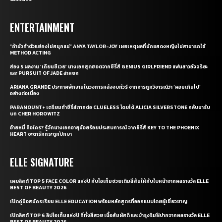
ENTERTAINMENT
“ถ้ามัวทำตัวแย่คงไม่สนุกแน่” ANYA TAYLOR-JOY เผยเหตุผลที่นักแสดงหญิงไม่สามารถใช้
METHOD ACTING
ส่อง 5 ผลงาน ‘เถียนซีเวย’ นางเอกสุดฮอตจากซีรี่ส์ GENIUS GIRLFRIEND แฟนสาวอัจฉริยะ
และ PURSUIT OF JADE ล่าหยก
ARIANA GRANDE ประกาศพักงานในวงการหลังจบทัวร์ จากการถูกวิจารณ์ว่า ‘ผอมเกินไป’
อย่างต่อเนื่อง
PARAMOUNT+ เตรียมทำซีรี่ส์ภาคต่อ CLUELESS โดยได้ ALICIA SILVERSTONE กลับมารับ
บท CHER HOROWITZ
อ้ายหมี่ คือใคร? รู้จักนางเอกอายุน้อยร้อยประสบการณ์ จากซีรี่ส์ KEY TO THE PHOENIX
HEART ชะตารักกระดูกปักษา
ELLE SIGNATURE
เผยลิสต์ TOP 5 FACE COLOR แห่งปี กับไอเท็มช่วยเติมสีสันให้กับใบหน้าจากผลรางวัล ELLE
BEST OF BEAUTY 2026
เปิดคู่มือสมัครเรียน ELLE EDUCATION พร้อมหลักสูตรที่ออกแบบโดยผู้เชี่ยวชาญ
เปิดลิสต์ TOP 6 ลิปไอเท็มแห่งปี ที่ทั้งสีสวย เนื้อสัมผัสดี และบำรุงริมฝีปากจากผลรางวัล ELLE
BEST OF BEAUTY 2026