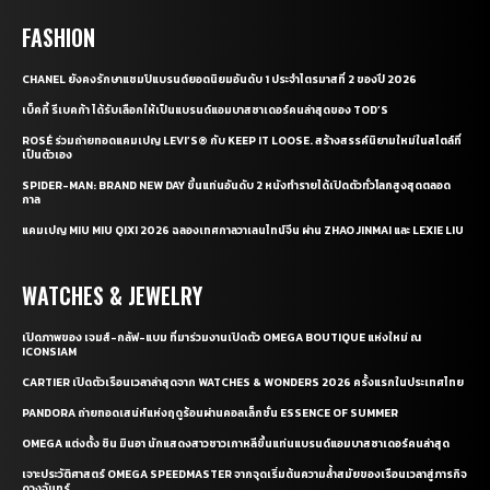
FASHION
CHANEL ยังคงรักษาแชมป์แบรนด์ยอดนิยมอันดับ 1 ประจำไตรมาสที่ 2 ของปี 2026
เบ็คกี้ รีเบคก้า ได้รับเลือกให้เป็นแบรนด์แอมบาสซาเดอร์คนล่าสุดของ TOD’S
ROSÉ ร่วมถ่ายทอดแคมเปญ LEVI’S® กับ KEEP IT LOOSE. สร้างสรรค์นิยามใหม่ในสไตล์ที่
เป็นตัวเอง
SPIDER-MAN: BRAND NEW DAY ขึ้นแท่นอันดับ 2 หนังทำรายได้เปิดตัวทั่วโลกสูงสุดตลอด
กาล
แคมเปญ MIU MIU QIXI 2026 ฉลองเทศกาลวาเลนไทน์จีน ผ่าน ZHAO JINMAI และ LEXIE LIU
WATCHES & JEWELRY
เปิดภาพของ เจมส์-กลัฟ-แบม ที่มาร่วมงานเปิดตัว OMEGA BOUTIQUE แห่งใหม่ ณ
ICONSIAM
CARTIER เปิดตัวเรือนเวลาล่าสุดจาก WATCHES & WONDERS 2026 ครั้งแรกในประเทศไทย
PANDORA ถ่ายทอดเสน่ห์แห่งฤดูร้อนผ่านคอลเล็กชั่น ESSENCE OF SUMMER
OMEGA แต่งตั้ง ชิน มินอา นักแสดงสาวชาวเกาหลีขึ้นแท่นแบรนด์แอมบาสซาเดอร์คนล่าสุด
เจาะประวัติศาสตร์ OMEGA SPEEDMASTER จากจุดเริ่มต้นความล้ำสมัยของเรือนเวลาสู่ภารกิจ
ดวงจันทร์