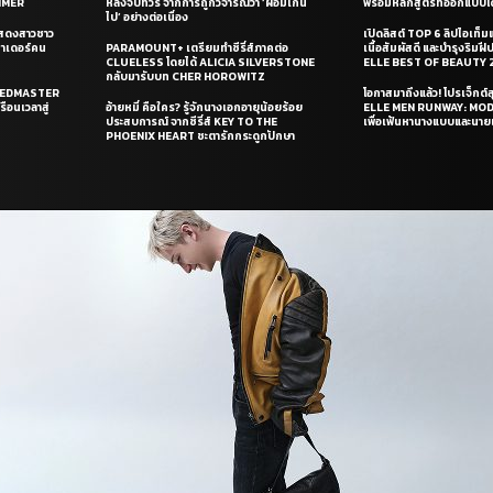
UMMER
หลังจบทัวร์ จากการถูกวิจารณ์ว่า ‘ผอมเกิน
พร้อมหลักสูตรที่ออกแบบโด
ไป’ อย่างต่อเนื่อง
แสดงสาวชาว
เปิดลิสต์ TOP 6 ลิปไอเท็มแห
ซาเดอร์คน
PARAMOUNT+ เตรียมทำซีรี่ส์ภาคต่อ
เนื้อสัมผัสดี และบำรุงริม
CLUELESS โดยได้ ALICIA SILVERSTONE
ELLE BEST OF BEAUTY 
กลับมารับบท CHER HOROWITZ
PEEDMASTER
โอกาสมาถึงแล้ว! โปรเจ็กต์
ือนเวลาสู่
อ้ายหมี่ คือใคร? รู้จักนางเอกอายุน้อยร้อย
ELLE MEN RUNWAY: MO
ประสบการณ์ จากซีรี่ส์ KEY TO THE
เพื่อเฟ้นหานางแบบและนาย
PHOENIX HEART ชะตารักกระดูกปักษา