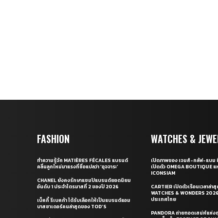
FASHION
WATCHES & JEWE
ทำความรู้จัก MATIÈRES FÉCALES แบรนด์
เปิดภาพของ เจมส์-กลัฟ-แบม ท
คลื่นลูกใหม่มาแรงที่ชื่อแปลว่า ‘อุจจาระ’
เปิดตัว OMEGA BOUTIQUE แห
ICONSIAM
CHANEL ยังคงรักษาแชมป์แบรนด์ยอดนิยม
อันดับ 1 ประจำไตรมาสที่ 2 ของปี 2026
CARTIER เปิดตัวเรือนเวลาล่าส
WATCHES & WONDERS 2026 
ประเทศไทย
เบ็คกี้ รีเบคก้า ได้รับเลือกให้เป็นแบรนด์แอม
บาสซาเดอร์คนล่าสุดของ TOD’S
PANDORA ถ่ายทอดเสน่ห์แห่งฤ