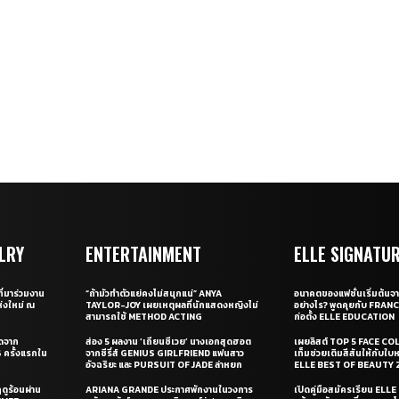
LRY
ENTERTAINMENT
ELLE SIGNATU
ี่มาร่วมงาน
“ถ้ามัวทำตัวแย่คงไม่สนุกแน่” ANYA
อนาคตของแฟชั่นเริ่มต้นจา
่งใหม่ ณ
TAYLOR-JOY เผยเหตุผลที่นักแสดงหญิงไม่
อย่างไร? พูดคุยกับ FRAN
สามารถใช้ METHOD ACTING
ก่อตั้ง ELLE EDUCATION
ุดจาก
ส่อง 5 ผลงาน ‘เถียนซีเวย’ นางเอกสุดฮอต
เผยลิสต์ TOP 5 FACE COL
ครั้งแรกใน
จากซีรี่ส์ GENIUS GIRLFRIEND แฟนสาว
เท็มช่วยเติมสีสันให้กับใบ
อัจฉริยะ และ PURSUIT OF JADE ล่าหยก
ELLE BEST OF BEAUTY 
ดูร้อนผ่าน
ARIANA GRANDE ประกาศพักงานในวงการ
เปิดคู่มือสมัครเรียน EL