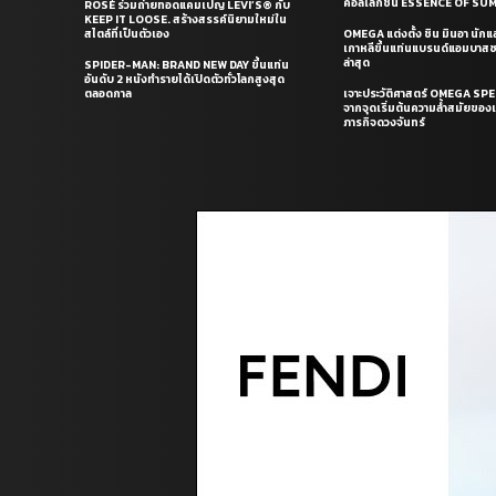
คอลเล็กชั่น ESSENCE OF S
ROSÉ ร่วมถ่ายทอดแคมเปญ LEVI’S® กับ
KEEP IT LOOSE. สร้างสรรค์นิยามใหม่ใน
สไตล์ที่เป็นตัวเอง
OMEGA แต่งตั้ง ชิน มินอา นัก
เกาหลีขึ้นแท่นแบรนด์แอมบาส
ล่าสุด
SPIDER-MAN: BRAND NEW DAY ขึ้นแท่น
อันดับ 2 หนังทำรายได้เปิดตัวทั่วโลกสูงสุด
ตลอดกาล
เจาะประวัติศาสตร์ OMEGA S
จากจุดเริ่มต้นความล้ำสมัยของเร
ภารกิจดวงจันทร์