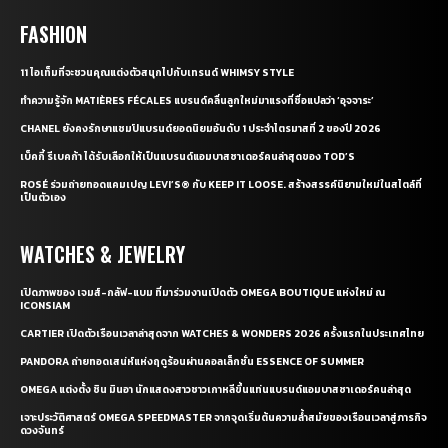
FASHION
11 ไอเท็มที่จะชวนคุณแต่งตัวสนุกไปกับเทรนด์ WHIMSY STYLE
ทำความรู้จัก MATIÈRES FÉCALES แบรนด์คลื่นลูกใหม่มาแรงที่ชื่อแปลว่า ‘อุจจาระ’
CHANEL ยังคงรักษาแชมป์แบรนด์ยอดนิยมอันดับ 1 ประจำไตรมาสที่ 2 ของปี 2026
เบ็คกี้ รีเบคก้า ได้รับเลือกให้เป็นแบรนด์แอมบาสซาเดอร์คนล่าสุดของ TOD’S
ROSÉ ร่วมถ่ายทอดแคมเปญ LEVI’S® กับ KEEP IT LOOSE. สร้างสรรค์นิยามใหม่ในสไตล์ที่
เป็นตัวเอง
WATCHES & JEWELRY
เปิดภาพของ เจมส์-กลัฟ-แบม ที่มาร่วมงานเปิดตัว OMEGA BOUTIQUE แห่งใหม่ ณ
ICONSIAM
CARTIER เปิดตัวเรือนเวลาล่าสุดจาก WATCHES & WONDERS 2026 ครั้งแรกในประเทศไทย
PANDORA ถ่ายทอดเสน่ห์แห่งฤดูร้อนผ่านคอลเล็กชั่น ESSENCE OF SUMMER
OMEGA แต่งตั้ง ชิน มินอา นักแสดงสาวชาวเกาหลีขึ้นแท่นแบรนด์แอมบาสซาเดอร์คนล่าสุด
เจาะประวัติศาสตร์ OMEGA SPEEDMASTER จากจุดเริ่มต้นความล้ำสมัยของเรือนเวลาสู่ภารกิจ
ดวงจันทร์