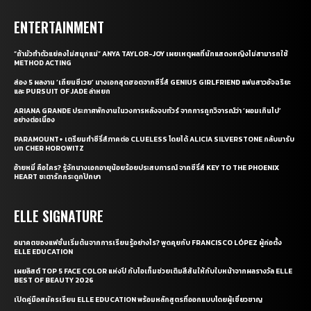
ENTERTAINMENT
“ถ้ามัวทำตัวแย่คงไม่สนุกแน่” ANYA TAYLOR-JOY เผยเหตุผลที่นักแสดงหญิงไม่สามารถใช้
METHOD ACTING
ส่อง 5 ผลงาน ‘เถียนซีเวย’ นางเอกสุดฮอตจากซีรี่ส์ GENIUS GIRLFRIEND แฟนสาวอัจฉริยะ
และ PURSUIT OF JADE ล่าหยก
ARIANA GRANDE ประกาศพักงานในวงการหลังจบทัวร์ จากการถูกวิจารณ์ว่า ‘ผอมเกินไป’
อย่างต่อเนื่อง
PARAMOUNT+ เตรียมทำซีรี่ส์ภาคต่อ CLUELESS โดยได้ ALICIA SILVERSTONE กลับมารับ
บท CHER HOROWITZ
อ้ายหมี่ คือใคร? รู้จักนางเอกอายุน้อยร้อยประสบการณ์ จากซีรี่ส์ KEY TO THE PHOENIX
HEART ชะตารักกระดูกปักษา
ELLE SIGNATURE
อนาคตของแฟชั่นเริ่มต้นจากการเรียนรู้อย่างไร? พูดคุยกับ FRANCISCO LÓPEZ ผู้ก่อตั้ง
ELLE EDUCATION
เผยลิสต์ TOP 5 FACE COLOR แห่งปี กับไอเท็มช่วยเติมสีสันให้กับใบหน้าจากผลรางวัล ELLE
BEST OF BEAUTY 2026
เปิดคู่มือสมัครเรียน ELLE EDUCATION พร้อมหลักสูตรที่ออกแบบโดยผู้เชี่ยวชาญ