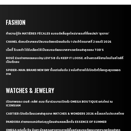
FASHION
ทำความรู้จัก MATIÈRES FÉCALES แบรนด์คลื่นลูกใหม่มาแรงที่ชื่อแปลว่า ‘อุจจาระ’
CHANEL ยังคงรักษาแชมป์แบรนด์ยอดนิยมอันดับ 1 ประจำไตรมาสที่ 2 ของปี 2026
เบ็คกี้ รีเบคก้า ได้รับเลือกให้เป็นแบรนด์แอมบาสซาเดอร์คนล่าสุดของ TOD’S
ROSÉ ร่วมถ่ายทอดแคมเปญ LEVI’S® กับ KEEP IT LOOSE. สร้างสรรค์นิยามใหม่ในสไตล์ที่
เป็นตัวเอง
SPIDER-MAN: BRAND NEW DAY ขึ้นแท่นอันดับ 2 หนังทำรายได้เปิดตัวทั่วโลกสูงสุดตลอด
กาล
WATCHES & JEWELRY
เปิดภาพของ เจมส์-กลัฟ-แบม ที่มาร่วมงานเปิดตัว OMEGA BOUTIQUE แห่งใหม่ ณ
ICONSIAM
CARTIER เปิดตัวเรือนเวลาล่าสุดจาก WATCHES & WONDERS 2026 ครั้งแรกในประเทศไทย
PANDORA ถ่ายทอดเสน่ห์แห่งฤดูร้อนผ่านคอลเล็กชั่น ESSENCE OF SUMMER
OMEGA แต่งตั้ง ชิน มินอา นักแสดงสาวชาวเกาหลีขึ้นแท่นแบรนด์แอมบาสซาเดอร์คนล่าสุด