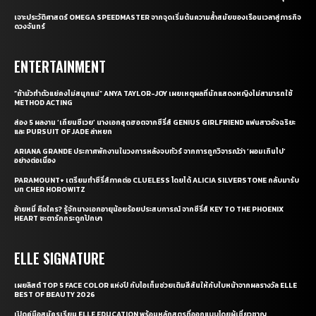
เจาะประวัติศาสตร์ OMEGA SPEEDMASTER จากจุดเริ่มต้นความล้ำสมัยของเรือนเวลาสู่ภารกิจ
ดวงจันทร์
ENTERTAINMENT
“ถ้ามัวทำตัวแย่คงไม่สนุกแน่” ANYA TAYLOR-JOY เผยเหตุผลที่นักแสดงหญิงไม่สามารถใช้
METHOD ACTING
ส่อง 5 ผลงาน ‘เถียนซีเวย’ นางเอกสุดฮอตจากซีรี่ส์ GENIUS GIRLFRIEND แฟนสาวอัจฉริยะ
และ PURSUIT OF JADE ล่าหยก
ARIANA GRANDE ประกาศพักงานในวงการหลังจบทัวร์ จากการถูกวิจารณ์ว่า ‘ผอมเกินไป’
อย่างต่อเนื่อง
PARAMOUNT+ เตรียมทำซีรี่ส์ภาคต่อ CLUELESS โดยได้ ALICIA SILVERSTONE กลับมารับ
บท CHER HOROWITZ
อ้ายหมี่ คือใคร? รู้จักนางเอกอายุน้อยร้อยประสบการณ์ จากซีรี่ส์ KEY TO THE PHOENIX
HEART ชะตารักกระดูกปักษา
ELLE SIGNATURE
เผยลิสต์ TOP 5 FACE COLOR แห่งปี กับไอเท็มช่วยเติมสีสันให้กับใบหน้าจากผลรางวัล ELLE
BEST OF BEAUTY 2026
เปิดคู่มือสมัครเรียน ELLE EDUCATION พร้อมหลักสูตรที่ออกแบบโดยผู้เชี่ยวชาญ