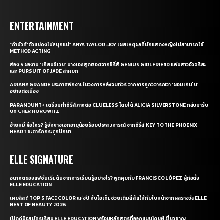
ENTERTAINMENT
“ถ้ามัวทำตัวแย่คงไม่สนุกแน่” ANYA TAYLOR-JOY เผยเหตุผลที่นักแสดงหญิงไม่สามารถใช้
METHOD ACTING
ส่อง 5 ผลงาน ‘เถียนซีเวย’ นางเอกสุดฮอตจากซีรี่ส์ GENIUS GIRLFRIEND แฟนสาวอัจฉริยะ
และ PURSUIT OF JADE ล่าหยก
ARIANA GRANDE ประกาศพักงานในวงการหลังจบทัวร์ จากการถูกวิจารณ์ว่า ‘ผอมเกินไป’
อย่างต่อเนื่อง
PARAMOUNT+ เตรียมทำซีรี่ส์ภาคต่อ CLUELESS โดยได้ ALICIA SILVERSTONE กลับมารับ
บท CHER HOROWITZ
อ้ายหมี่ คือใคร? รู้จักนางเอกอายุน้อยร้อยประสบการณ์ จากซีรี่ส์ KEY TO THE PHOENIX
HEART ชะตารักกระดูกปักษา
ELLE SIGNATURE
อนาคตของแฟชั่นเริ่มต้นจากการเรียนรู้อย่างไร? พูดคุยกับ FRANCISCO LÓPEZ ผู้ก่อตั้ง
ELLE EDUCATION
เผยลิสต์ TOP 5 FACE COLOR แห่งปี กับไอเท็มช่วยเติมสีสันให้กับใบหน้าจากผลรางวัล ELLE
BEST OF BEAUTY 2026
เปิดคู่มือสมัครเรียน ELLE EDUCATION พร้อมหลักสูตรที่ออกแบบโดยผู้เชี่ยวชาญ