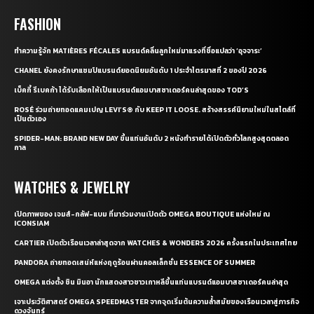
FASHION
ทำความรู้จัก MATIÈRES FÉCALES แบรนด์คลื่นลูกใหม่มาแรงที่ชื่อแปลว่า ‘อุจจาระ’
CHANEL ยังคงรักษาแชมป์แบรนด์ยอดนิยมอันดับ 1 ประจำไตรมาสที่ 2 ของปี 2026
เบ็คกี้ รีเบคก้า ได้รับเลือกให้เป็นแบรนด์แอมบาสซาเดอร์คนล่าสุดของ TOD’S
ROSÉ ร่วมถ่ายทอดแคมเปญ LEVI’S® กับ KEEP IT LOOSE. สร้างสรรค์นิยามใหม่ในสไตล์ที่
เป็นตัวเอง
SPIDER-MAN: BRAND NEW DAY ขึ้นแท่นอันดับ 2 หนังทำรายได้เปิดตัวทั่วโลกสูงสุดตลอด
กาล
WATCHES & JEWELRY
เปิดภาพของ เจมส์-กลัฟ-แบม ที่มาร่วมงานเปิดตัว OMEGA BOUTIQUE แห่งใหม่ ณ
ICONSIAM
CARTIER เปิดตัวเรือนเวลาล่าสุดจาก WATCHES & WONDERS 2026 ครั้งแรกในประเทศไทย
PANDORA ถ่ายทอดเสน่ห์แห่งฤดูร้อนผ่านคอลเล็กชั่น ESSENCE OF SUMMER
OMEGA แต่งตั้ง ชิน มินอา นักแสดงสาวชาวเกาหลีขึ้นแท่นแบรนด์แอมบาสซาเดอร์คนล่าสุด
เจาะประวัติศาสตร์ OMEGA SPEEDMASTER จากจุดเริ่มต้นความล้ำสมัยของเรือนเวลาสู่ภารกิจ
ดวงจันทร์