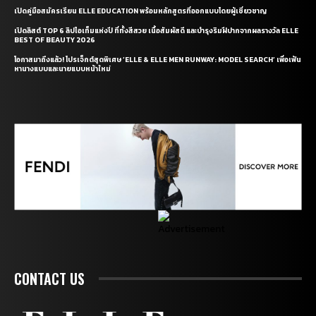
เปิดคู่มือสมัครเรียน ELLE EDUCATION พร้อมหลักสูตรที่ออกแบบโดยผู้เชี่ยวชาญ
เปิดลิสต์ TOP 6 ลิปไอเท็มแห่งปี ที่ทั้งสีสวย เนื้อสัมผัสดี และบำรุงริมฝีปากจากผลรางวัล ELLE
BEST OF BEAUTY 2026
โอกาสมาถึงแล้ว! โปรเจ็กต์สุดพิเศษ ‘ELLE & ELLE MEN RUNWAY: MODEL SEARCH’ เพื่อเฟ้น
หานางแบบและนายแบบหน้าใหม่
CONTACT US