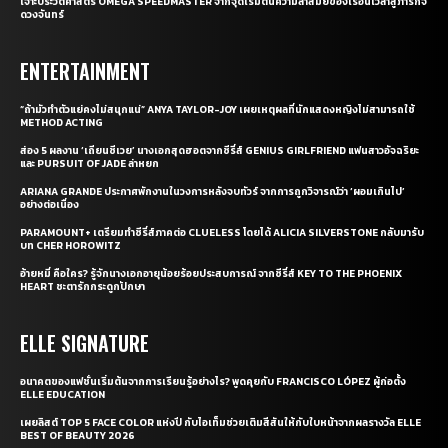
เจาะประวัติศาสตร์ OMEGA SPEEDMASTER จากจุดเริ่มต้นความล้ำสมัยของเรือนเวลาสู่ภารกิจ
ดวงจันทร์
ENTERTAINMENT
“ถ้ามัวทำตัวแย่คงไม่สนุกแน่” ANYA TAYLOR-JOY เผยเหตุผลที่นักแสดงหญิงไม่สามารถใช้
METHOD ACTING
ส่อง 5 ผลงาน ‘เถียนซีเวย’ นางเอกสุดฮอตจากซีรี่ส์ GENIUS GIRLFRIEND แฟนสาวอัจฉริยะ
และ PURSUIT OF JADE ล่าหยก
ARIANA GRANDE ประกาศพักงานในวงการหลังจบทัวร์ จากการถูกวิจารณ์ว่า ‘ผอมเกินไป’
อย่างต่อเนื่อง
PARAMOUNT+ เตรียมทำซีรี่ส์ภาคต่อ CLUELESS โดยได้ ALICIA SILVERSTONE กลับมารับ
บท CHER HOROWITZ
อ้ายหมี่ คือใคร? รู้จักนางเอกอายุน้อยร้อยประสบการณ์ จากซีรี่ส์ KEY TO THE PHOENIX
HEART ชะตารักกระดูกปักษา
ELLE SIGNATURE
อนาคตของแฟชั่นเริ่มต้นจากการเรียนรู้อย่างไร? พูดคุยกับ FRANCISCO LÓPEZ ผู้ก่อตั้ง
ELLE EDUCATION
เผยลิสต์ TOP 5 FACE COLOR แห่งปี กับไอเท็มช่วยเติมสีสันให้กับใบหน้าจากผลรางวัล ELLE
BEST OF BEAUTY 2026