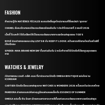
FASHION
ทำความรู้จัก MATIÈRES FÉCALES แบรนด์คลื่นลูกใหม่มาแรงที่ชื่อแปลว่า ‘อุจจาระ’
CHANEL ยังคงรักษาแชมป์แบรนด์ยอดนิยมอันดับ 1 ประจำไตรมาสที่ 2 ของปี 2026
เบ็คกี้ รีเบคก้า ได้รับเลือกให้เป็นแบรนด์แอมบาสซาเดอร์คนล่าสุดของ TOD’S
ROSÉ ร่วมถ่ายทอดแคมเปญ LEVI’S® กับ KEEP IT LOOSE. สร้างสรรค์นิยามใหม่ในสไตล์ที่
เป็นตัวเอง
SPIDER-MAN: BRAND NEW DAY ขึ้นแท่นอันดับ 2 หนังทำรายได้เปิดตัวทั่วโลกสูงสุดตลอด
กาล
WATCHES & JEWELRY
เปิดภาพของ เจมส์-กลัฟ-แบม ที่มาร่วมงานเปิดตัว OMEGA BOUTIQUE แห่งใหม่ ณ
ICONSIAM
CARTIER เปิดตัวเรือนเวลาล่าสุดจาก WATCHES & WONDERS 2026 ครั้งแรกในประเทศไทย
PANDORA ถ่ายทอดเสน่ห์แห่งฤดูร้อนผ่านคอลเล็กชั่น ESSENCE OF SUMMER
OMEGA แต่งตั้ง ชิน มินอา นักแสดงสาวชาวเกาหลีขึ้นแท่นแบรนด์แอมบาสซาเดอร์คนล่าสุด