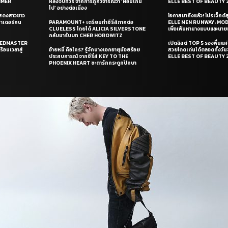
UMMER
หลังจบทัวร์ จากการถูกวิจารณ์ว่า ‘ผอมเกิน
ELLE BEST OF BEAUTY 
ไป’ อย่างต่อเนื่อง
แสดงสาวชาว
โอกาสมาถึงแล้ว! โปรเจ็กต์
ซาเดอร์คน
PARAMOUNT+ เตรียมทำซีรี่ส์ภาคต่อ
ELLE MEN RUNWAY: MO
CLUELESS โดยได้ ALICIA SILVERSTONE
เพื่อเฟ้นหานางแบบและนาย
กลับมารับบท CHER HOROWITZ
PEEDMASTER
เปิดลิสต์ TOP 5 รองพื้นแห่
ือนเวลาสู่
อ้ายหมี่ คือใคร? รู้จักนางเอกอายุน้อยร้อย
สวยโดดเด่นได้ตลอดทั้งวั
ประสบการณ์ จากซีรี่ส์ KEY TO THE
ELLE BEST OF BEAUTY 
PHOENIX HEART ชะตารักกระดูกปักษา