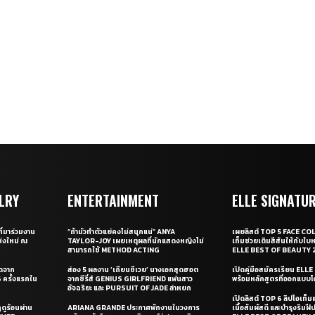
LRY
ENTERTAINMENT
ELLE SIGNATU
ี่มาร่วมงาน
“ถ้ามัวทำตัวแย่คงไม่สนุกแน่” ANYA
เผยลิสต์ TOP 5 FACE COL
่งใหม่ ณ
TAYLOR-JOY เผยเหตุผลที่นักแสดงหญิงไม่
เท็มช่วยเติมสีสันให้กับใบ
สามารถใช้ METHOD ACTING
ELLE BEST OF BEAUTY 
ุดจาก
ส่อง 5 ผลงาน ‘เถียนซีเวย’ นางเอกสุดฮอต
เปิดคู่มือสมัครเรียน EL
ครั้งแรกใน
จากซีรี่ส์ GENIUS GIRLFRIEND แฟนสาว
พร้อมหลักสูตรที่ออกแบบโด
อัจฉริยะ และ PURSUIT OF JADE ล่าหยก
เปิดลิสต์ TOP 6 ลิปไอเท็มแห
ดูร้อนผ่าน
ARIANA GRANDE ประกาศพักงานในวงการ
เนื้อสัมผัสดี และบำรุงริม