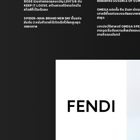
คอลเล็กชั่น ESSENCE OF S
ROSÉ ร่วมถ่ายทอดแคมเปญ LEVI’S® กับ
KEEP IT LOOSE. สร้างสรรค์นิยามใหม่ใน
สไตล์ที่เป็นตัวเอง
OMEGA แต่งตั้ง ชิน มินอา นัก
เกาหลีขึ้นแท่นแบรนด์แอมบาส
ล่าสุด
SPIDER-MAN: BRAND NEW DAY ขึ้นแท่น
อันดับ 2 หนังทำรายได้เปิดตัวทั่วโลกสูงสุด
ตลอดกาล
เจาะประวัติศาสตร์ OMEGA S
จากจุดเริ่มต้นความล้ำสมัยของเร
ภารกิจดวงจันทร์