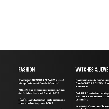
FASHION
WATCHES & JEWE
ทำความรู้จัก MATIÈRES FÉCALES แบรนด์
เปิดภาพของ เจมส์-กลัฟ-แบม ท
คลื่นลูกใหม่มาแรงที่ชื่อแปลว่า ‘อุจจาระ’
เปิดตัว OMEGA BOUTIQUE แห
ICONSIAM
CHANEL ยังคงรักษาแชมป์แบรนด์ยอดนิยม
อันดับ 1 ประจำไตรมาสที่ 2 ของปี 2026
CARTIER เปิดตัวเรือนเวลาล่าส
WATCHES & WONDERS 2026 
ประเทศไทย
เบ็คกี้ รีเบคก้า ได้รับเลือกให้เป็นแบรนด์แอม
บาสซาเดอร์คนล่าสุดของ TOD’S
PANDORA ถ่ายทอดเสน่ห์แห่งฤ