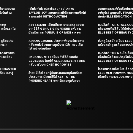
ี่มาร่วมงาน
“ถ้ามัวทำตัวแย่คงไม่สนุกแน่” ANYA
อนาคตของแฟชั่นเริ่มต้นจา
่งใหม่ ณ
TAYLOR-JOY เผยเหตุผลที่นักแสดงหญิงไม่
อย่างไร? พูดคุยกับ FRAN
สามารถใช้ METHOD ACTING
ก่อตั้ง ELLE EDUCATION
ุดจาก
ส่อง 5 ผลงาน ‘เถียนซีเวย’ นางเอกสุดฮอต
เผยลิสต์ TOP 5 FACE COL
ครั้งแรกใน
จากซีรี่ส์ GENIUS GIRLFRIEND แฟนสาว
เท็มช่วยเติมสีสันให้กับใบ
อัจฉริยะ และ PURSUIT OF JADE ล่าหยก
ELLE BEST OF BEAUTY 
ดูร้อนผ่าน
ARIANA GRANDE ประกาศพักงานในวงการ
เปิดคู่มือสมัครเรียน EL
UMMER
หลังจบทัวร์ จากการถูกวิจารณ์ว่า ‘ผอมเกิน
พร้อมหลักสูตรที่ออกแบบโด
ไป’ อย่างต่อเนื่อง
แสดงสาวชาว
เปิดลิสต์ TOP 6 ลิปไอเท็มแห
ซาเดอร์คน
PARAMOUNT+ เตรียมทำซีรี่ส์ภาคต่อ
เนื้อสัมผัสดี และบำรุงริม
CLUELESS โดยได้ ALICIA SILVERSTONE
ELLE BEST OF BEAUTY 
กลับมารับบท CHER HOROWITZ
PEEDMASTER
โอกาสมาถึงแล้ว! โปรเจ็กต์
ือนเวลาสู่
อ้ายหมี่ คือใคร? รู้จักนางเอกอายุน้อยร้อย
ELLE MEN RUNWAY: MO
ประสบการณ์ จากซีรี่ส์ KEY TO THE
เพื่อเฟ้นหานางแบบและนาย
PHOENIX HEART ชะตารักกระดูกปักษา