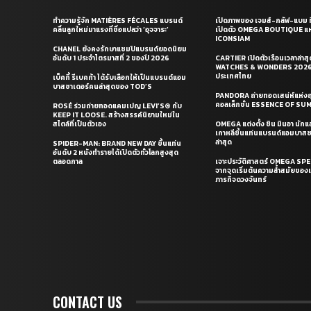
ทำความรู้จัก MATIÈRES FÉCALES แบรนด์
เปิดภาพของ เจมส์-กลัฟ-แบม ท
คลื่นลูกใหม่มาแรงที่ชื่อแปลว่า ‘อุจจาระ’
เปิดตัว OMEGA BOUTIQUE แห
ICONSIAM
CHANEL ยังคงรักษาแชมป์แบรนด์ยอดนิยม
อันดับ 1 ประจำไตรมาสที่ 2 ของปี 2026
CARTIER เปิดตัวเรือนเวลาล่าส
WATCHES & WONDERS 2026 
ประเทศไทย
เบ็คกี้ รีเบคก้า ได้รับเลือกให้เป็นแบรนด์แอม
บาสซาเดอร์คนล่าสุดของ TOD’S
PANDORA ถ่ายทอดเสน่ห์แห่งฤ
คอลเล็กชั่น ESSENCE OF S
ROSÉ ร่วมถ่ายทอดแคมเปญ LEVI’S® กับ
KEEP IT LOOSE. สร้างสรรค์นิยามใหม่ใน
สไตล์ที่เป็นตัวเอง
OMEGA แต่งตั้ง ชิน มินอา นัก
เกาหลีขึ้นแท่นแบรนด์แอมบาส
ล่าสุด
SPIDER-MAN: BRAND NEW DAY ขึ้นแท่น
อันดับ 2 หนังทำรายได้เปิดตัวทั่วโลกสูงสุด
ตลอดกาล
เจาะประวัติศาสตร์ OMEGA S
จากจุดเริ่มต้นความล้ำสมัยของเร
ภารกิจดวงจันทร์
CONTACT US