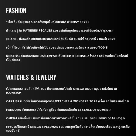
FASHION
11 ไอเท็มที่จะชวนคุณแต่งตัวสนุกไปกับเทรนด์ WHIMSY STYLE
ทำความรู้จัก MATIÈRES FÉCALES แบรนด์คลื่นลูกใหม่มาแรงที่ชื่อแปลว่า ‘อุจจาระ’
CHANEL ยังคงรักษาแชมป์แบรนด์ยอดนิยมอันดับ 1 ประจำไตรมาสที่ 2 ของปี 2026
เบ็คกี้ รีเบคก้า ได้รับเลือกให้เป็นแบรนด์แอมบาสซาเดอร์คนล่าสุดของ TOD’S
ROSÉ ร่วมถ่ายทอดแคมเปญ LEVI’S® กับ KEEP IT LOOSE. สร้างสรรค์นิยามใหม่ในสไตล์ที่
เป็นตัวเอง
WATCHES & JEWELRY
เปิดภาพของ เจมส์-กลัฟ-แบม ที่มาร่วมงานเปิดตัว OMEGA BOUTIQUE แห่งใหม่ ณ
ICONSIAM
CARTIER เปิดตัวเรือนเวลาล่าสุดจาก WATCHES & WONDERS 2026 ครั้งแรกในประเทศไทย
PANDORA ถ่ายทอดเสน่ห์แห่งฤดูร้อนผ่านคอลเล็กชั่น ESSENCE OF SUMMER
OMEGA แต่งตั้ง ชิน มินอา นักแสดงสาวชาวเกาหลีขึ้นแท่นแบรนด์แอมบาสซาเดอร์คนล่าสุด
เจาะประวัติศาสตร์ OMEGA SPEEDMASTER จากจุดเริ่มต้นความล้ำสมัยของเรือนเวลาสู่ภารกิจ
ดวงจันทร์