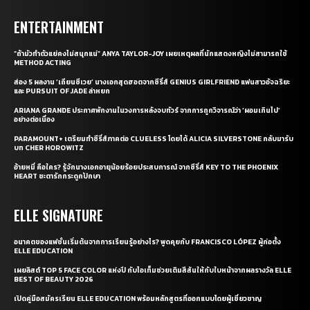
ENTERTAINMENT
“ถ้ามัวทำตัวแย่คงไม่สนุกแน่” ANYA TAYLOR-JOY เผยเหตุผลที่นักแสดงหญิงไม่สามารถใช้
METHOD ACTING
ส่อง 5 ผลงาน ‘เถียนซีเวย’ นางเอกสุดฮอตจากซีรี่ส์ GENIUS GIRLFRIEND แฟนสาวอัจฉริยะ
และ PURSUIT OF JADE ล่าหยก
ARIANA GRANDE ประกาศพักงานในวงการหลังจบทัวร์ จากการถูกวิจารณ์ว่า ‘ผอมเกินไป’
อย่างต่อเนื่อง
PARAMOUNT+ เตรียมทำซีรี่ส์ภาคต่อ CLUELESS โดยได้ ALICIA SILVERSTONE กลับมารับ
บท CHER HOROWITZ
อ้ายหมี่ คือใคร? รู้จักนางเอกอายุน้อยร้อยประสบการณ์ จากซีรี่ส์ KEY TO THE PHOENIX
HEART ชะตารักกระดูกปักษา
ELLE SIGNATURE
อนาคตของแฟชั่นเริ่มต้นจากการเรียนรู้อย่างไร? พูดคุยกับ FRANCISCO LÓPEZ ผู้ก่อตั้ง
ELLE EDUCATION
เผยลิสต์ TOP 5 FACE COLOR แห่งปี กับไอเท็มช่วยเติมสีสันให้กับใบหน้าจากผลรางวัล ELLE
BEST OF BEAUTY 2026
เปิดคู่มือสมัครเรียน ELLE EDUCATION พร้อมหลักสูตรที่ออกแบบโดยผู้เชี่ยวชาญ