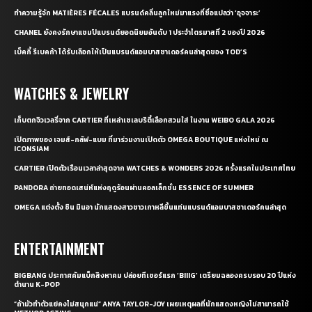
ทำความรู้จัก MATIÈRES FÉCALES แบรนด์คลื่นลูกใหม่มาแรงที่ชื่อแปลว่า ‘อุจจาระ’
CHANEL ยังคงรักษาแชมป์แบรนด์ยอดนิยมอันดับ 1 ประจำไตรมาสที่ 2 ของปี 2026
เบ็คกี้ รีเบคก้า ได้รับเลือกให้เป็นแบรนด์แอมบาสซาเดอร์คนล่าสุดของ TOD’S
WATCHES & JEWELRY
เก็บตกจิวเวลรี่จาก CARTIER ที่เหล่าเซเลบริตี้เลือกสวมใส่ ในงาน WEIBO GALA 2026
เปิดภาพของ เจมส์-กลัฟ-แบม ที่มาร่วมงานเปิดตัว OMEGA BOUTIQUE แห่งใหม่ ณ
ICONSIAM
CARTIER เปิดตัวเรือนเวลาล่าสุดจาก WATCHES & WONDERS 2026 ครั้งแรกในประเทศไทย
PANDORA ถ่ายทอดเสน่ห์แห่งฤดูร้อนผ่านคอลเล็กชั่น ESSENCE OF SUMMER
OMEGA แต่งตั้ง ชิน มินอา นักแสดงสาวชาวเกาหลีขึ้นแท่นแบรนด์แอมบาสซาเดอร์คนล่าสุด
ENTERTAINMENT
BIGBANG ประกาศคัมแบ็กสิงหาคม ปล่อยทีเซอร์แรก ‘BIIIG’ เตรียมฉลองครบรอบ 20 ปีแห่ง
ตำนาน K-POP
“ถ้ามัวทำตัวแย่คงไม่สนุกแน่” ANYA TAYLOR-JOY เผยเหตุผลที่นักแสดงหญิงไม่สามารถใช้