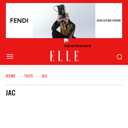
HOME
TAGS
JAC
JAC