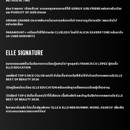
METHOD ACTING
ส่อง 5 ผลงาน ‘เถียนซีเวย’ นางเอกสุดฮอตจากซีรี่ส์ GENIUS GIRLFRIEND แฟนสาวอัจฉริยะ
และ PURSUIT OF JADE ล่าหยก
ARIANA GRANDE ประกาศพักงานในวงการหลังจบทัวร์ จากการถูกวิจารณ์ว่า ‘ผอมเกินไป’
อย่างต่อเนื่อง
PARAMOUNT+ เตรียมทำซีรี่ส์ภาคต่อ CLUELESS โดยได้ ALICIA SILVERSTONE กลับมารับ
บท CHER HOROWITZ
ELLE SIGNATURE
อนาคตของแฟชั่นเริ่มต้นจากการเรียนรู้อย่างไร? พูดคุยกับ FRANCISCO LÓPEZ ผู้ก่อตั้ง
ELLE EDUCATION
เผยลิสต์ TOP 5 FACE COLOR แห่งปี กับไอเท็มช่วยเติมสีสันให้กับใบหน้าจากผลรางวัล ELLE
BEST OF BEAUTY 2026
เปิดคู่มือสมัครเรียน ELLE EDUCATION พร้อมหลักสูตรที่ออกแบบโดยผู้เชี่ยวชาญ
เปิดลิสต์ TOP 6 ลิปไอเท็มแห่งปี ที่ทั้งสีสวย เนื้อสัมผัสดี และบำรุงริมฝีปากจากผลรางวัล ELLE
BEST OF BEAUTY 2026
โอกาสมาถึงแล้ว! โปรเจ็กต์สุดพิเศษ ‘ELLE & ELLE MEN RUNWAY: MODEL SEARCH’ เพื่อเฟ้น
หานางแบบและนายแบบหน้าใหม่