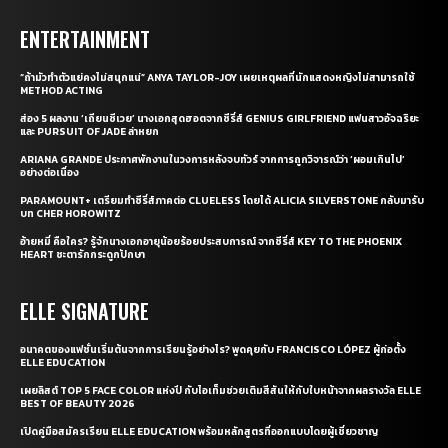
ENTERTAINMENT
“ถ้ามัวทำตัวแย่คงไม่สนุกแน่” ANYA TAYLOR-JOY เผยเหตุผลที่นักแสดงหญิงไม่สามารถใช้
METHOD ACTING
ส่อง 5 ผลงาน ‘เถียนซีเวย’ นางเอกสุดฮอตจากซีรี่ส์ GENIUS GIRLFRIEND แฟนสาวอัจฉริยะ
และ PURSUIT OF JADE ล่าหยก
ARIANA GRANDE ประกาศพักงานในวงการหลังจบทัวร์ จากการถูกวิจารณ์ว่า ‘ผอมเกินไป’
อย่างต่อเนื่อง
PARAMOUNT+ เตรียมทำซีรี่ส์ภาคต่อ CLUELESS โดยได้ ALICIA SILVERSTONE กลับมารับ
บท CHER HOROWITZ
อ้ายหมี่ คือใคร? รู้จักนางเอกอายุน้อยร้อยประสบการณ์ จากซีรี่ส์ KEY TO THE PHOENIX
HEART ชะตารักกระดูกปักษา
ELLE SIGNATURE
อนาคตของแฟชั่นเริ่มต้นจากการเรียนรู้อย่างไร? พูดคุยกับ FRANCISCO LÓPEZ ผู้ก่อตั้ง
ELLE EDUCATION
เผยลิสต์ TOP 5 FACE COLOR แห่งปี กับไอเท็มช่วยเติมสีสันให้กับใบหน้าจากผลรางวัล ELLE
BEST OF BEAUTY 2026
เปิดคู่มือสมัครเรียน ELLE EDUCATION พร้อมหลักสูตรที่ออกแบบโดยผู้เชี่ยวชาญ