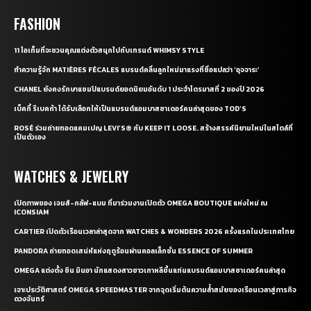
FASHION
11 ไอเท็มที่จะชวนคุณแต่งตัวสนุกไปกับเทรนด์ WHIMSY STYLE
ทำความรู้จัก MATIÈRES FÉCALES แบรนด์คลื่นลูกใหม่มาแรงที่ชื่อแปลว่า ‘อุจจาระ’
CHANEL ยังคงรักษาแชมป์แบรนด์ยอดนิยมอันดับ 1 ประจำไตรมาสที่ 2 ของปี 2026
เบ็คกี้ รีเบคก้า ได้รับเลือกให้เป็นแบรนด์แอมบาสซาเดอร์คนล่าสุดของ TOD’S
ROSÉ ร่วมถ่ายทอดแคมเปญ LEVI’S® กับ KEEP IT LOOSE. สร้างสรรค์นิยามใหม่ในสไตล์ที่
เป็นตัวเอง
WATCHES & JEWELRY
เปิดภาพของ เจมส์-กลัฟ-แบม ที่มาร่วมงานเปิดตัว OMEGA BOUTIQUE แห่งใหม่ ณ
ICONSIAM
CARTIER เปิดตัวเรือนเวลาล่าสุดจาก WATCHES & WONDERS 2026 ครั้งแรกในประเทศไทย
PANDORA ถ่ายทอดเสน่ห์แห่งฤดูร้อนผ่านคอลเล็กชั่น ESSENCE OF SUMMER
OMEGA แต่งตั้ง ชิน มินอา นักแสดงสาวชาวเกาหลีขึ้นแท่นแบรนด์แอมบาสซาเดอร์คนล่าสุด
เจาะประวัติศาสตร์ OMEGA SPEEDMASTER จากจุดเริ่มต้นความล้ำสมัยของเรือนเวลาสู่ภารกิจ
ดวงจันทร์