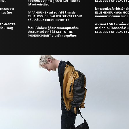
UMMER
หลังจบทัวร์ จากการถูกวิจารณ์ว่า ‘ผอมเกิน
ELLE BEST OF BEAUTY 
ไป’ อย่างต่อเนื่อง
แสดงสาวชาว
โอกาสมาถึงแล้ว! โปรเจ็กต์
ซาเดอร์คน
PARAMOUNT+ เตรียมทำซีรี่ส์ภาคต่อ
ELLE MEN RUNWAY: MO
CLUELESS โดยได้ ALICIA SILVERSTONE
เพื่อเฟ้นหานางแบบและนาย
กลับมารับบท CHER HOROWITZ
PEEDMASTER
เปิดลิสต์ TOP 5 รองพื้นแห่
ือนเวลาสู่
อ้ายหมี่ คือใคร? รู้จักนางเอกอายุน้อยร้อย
สวยโดดเด่นได้ตลอดทั้งวั
ประสบการณ์ จากซีรี่ส์ KEY TO THE
ELLE BEST OF BEAUTY 
PHOENIX HEART ชะตารักกระดูกปักษา