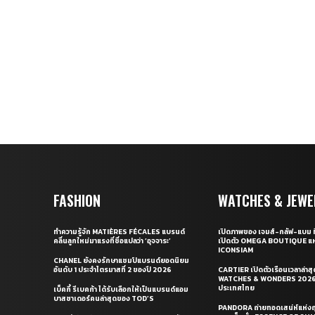
FASHION
WATCHES & JEWE
ทำความรู้จัก MATIÈRES FÉCALES แบรนด์
เปิดภาพของ เจมส์-กลัฟ-แบม ท
คลื่นลูกใหม่มาแรงที่ชื่อแปลว่า ‘อุจจาระ’
เปิดตัว OMEGA BOUTIQUE แห
ICONSIAM
CHANEL ยังคงรักษาแชมป์แบรนด์ยอดนิยม
อันดับ 1 ประจำไตรมาสที่ 2 ของปี 2026
CARTIER เปิดตัวเรือนเวลาล่าส
WATCHES & WONDERS 2026 
ประเทศไทย
เบ็คกี้ รีเบคก้า ได้รับเลือกให้เป็นแบรนด์แอม
บาสซาเดอร์คนล่าสุดของ TOD’S
PANDORA ถ่ายทอดเสน่ห์แห่งฤ