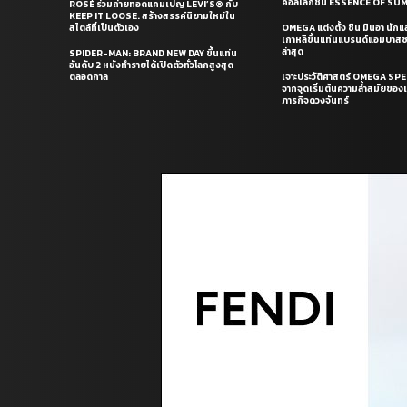
คอลเล็กชั่น ESSENCE OF S
ROSÉ ร่วมถ่ายทอดแคมเปญ LEVI’S® กับ
KEEP IT LOOSE. สร้างสรรค์นิยามใหม่ใน
สไตล์ที่เป็นตัวเอง
OMEGA แต่งตั้ง ชิน มินอา นัก
เกาหลีขึ้นแท่นแบรนด์แอมบาส
ล่าสุด
SPIDER-MAN: BRAND NEW DAY ขึ้นแท่น
อันดับ 2 หนังทำรายได้เปิดตัวทั่วโลกสูงสุด
ตลอดกาล
เจาะประวัติศาสตร์ OMEGA S
จากจุดเริ่มต้นความล้ำสมัยของเร
ภารกิจดวงจันทร์