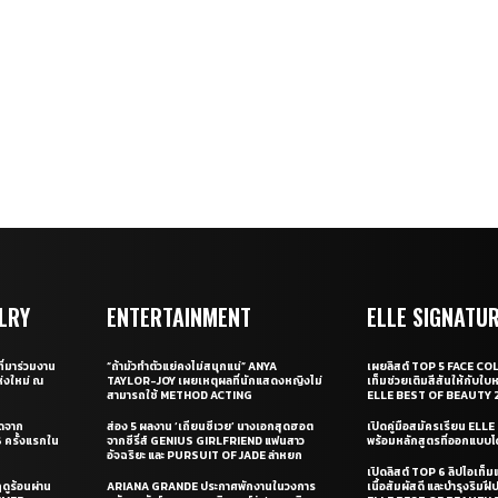
LRY
ENTERTAINMENT
ELLE SIGNATU
ี่มาร่วมงาน
“ถ้ามัวทำตัวแย่คงไม่สนุกแน่” ANYA
เผยลิสต์ TOP 5 FACE COL
่งใหม่ ณ
TAYLOR-JOY เผยเหตุผลที่นักแสดงหญิงไม่
เท็มช่วยเติมสีสันให้กับใบ
สามารถใช้ METHOD ACTING
ELLE BEST OF BEAUTY 
ุดจาก
ส่อง 5 ผลงาน ‘เถียนซีเวย’ นางเอกสุดฮอต
เปิดคู่มือสมัครเรียน EL
ครั้งแรกใน
จากซีรี่ส์ GENIUS GIRLFRIEND แฟนสาว
พร้อมหลักสูตรที่ออกแบบโด
อัจฉริยะ และ PURSUIT OF JADE ล่าหยก
เปิดลิสต์ TOP 6 ลิปไอเท็มแห
ดูร้อนผ่าน
ARIANA GRANDE ประกาศพักงานในวงการ
เนื้อสัมผัสดี และบำรุงริม