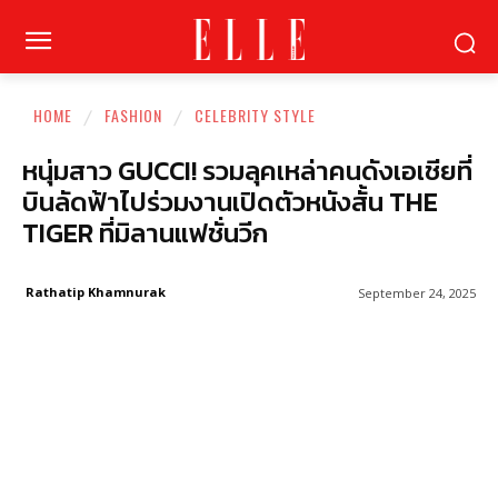
HOME
FASHION
CELEBRITY STYLE
หนุ่มสาว GUCCI! รวมลุคเหล่าคนดังเอเชียที่
บินลัดฟ้าไปร่วมงานเปิดตัวหนังสั้น THE
TIGER ที่มิลานแฟชั่นวีก
Rathatip Khamnurak
September 24, 2025