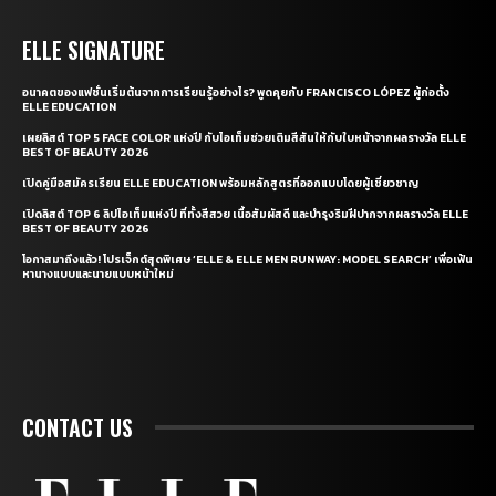
ELLE SIGNATURE
อนาคตของแฟชั่นเริ่มต้นจากการเรียนรู้อย่างไร? พูดคุยกับ FRANCISCO LÓPEZ ผู้ก่อตั้ง
ELLE EDUCATION
เผยลิสต์ TOP 5 FACE COLOR แห่งปี กับไอเท็มช่วยเติมสีสันให้กับใบหน้าจากผลรางวัล ELLE
BEST OF BEAUTY 2026
เปิดคู่มือสมัครเรียน ELLE EDUCATION พร้อมหลักสูตรที่ออกแบบโดยผู้เชี่ยวชาญ
เปิดลิสต์ TOP 6 ลิปไอเท็มแห่งปี ที่ทั้งสีสวย เนื้อสัมผัสดี และบำรุงริมฝีปากจากผลรางวัล ELLE
BEST OF BEAUTY 2026
โอกาสมาถึงแล้ว! โปรเจ็กต์สุดพิเศษ ‘ELLE & ELLE MEN RUNWAY: MODEL SEARCH’ เพื่อเฟ้น
หานางแบบและนายแบบหน้าใหม่
CONTACT US