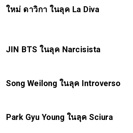
ใหม่ ดาวิกา ในลุค La Diva
JIN BTS ในลุค Narcisista
Song Weilong ในลุค Introverso
Park Gyu Young ในลุค Sciura