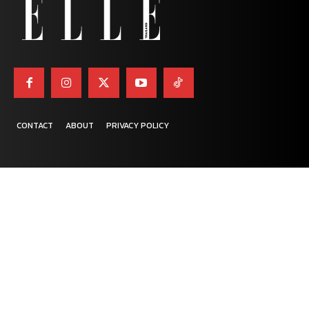
CONTACT
ABOUT
PRIVACY POLICY