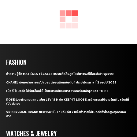
FASHION
ทำความรู้จัก MATIÈRES FÉCALES แบรนด์คลื่นลูกใหม่มาแรงที่ชื่อแปลว่า ‘อุจจาระ’
CHANEL ยังคงรักษาแชมป์แบรนด์ยอดนิยมอันดับ 1 ประจำไตรมาสที่ 2 ของปี 2026
เบ็คกี้ รีเบคก้า ได้รับเลือกให้เป็นแบรนด์แอมบาสซาเดอร์คนล่าสุดของ TOD’S
ROSÉ ร่วมถ่ายทอดแคมเปญ LEVI’S® กับ KEEP IT LOOSE. สร้างสรรค์นิยามใหม่ในสไตล์ที่
เป็นตัวเอง
SPIDER-MAN: BRAND NEW DAY ขึ้นแท่นอันดับ 2 หนังทำรายได้เปิดตัวทั่วโลกสูงสุดตลอด
กาล
WATCHES & JEWELRY