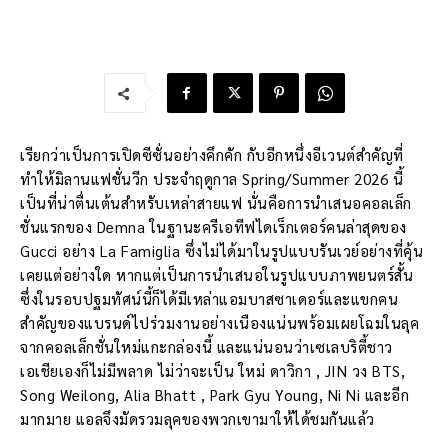
เรียกว่าเป็นการเปิดซีซั่นอย่างคึกคัก กับอีกหนึ่งอีเวนต์สำคัญที่
ทำให้มิลานแฟชั่นวีก ประจำฤดูกาล Spring/Summer 2026 นี้
เป็นที่น่าตื่นเต้นสำหรับเหล่าสายแฟ นั่นคือการนำเสนอคอลเล็ก
ชั่นแรกของ Demna ในฐานะครีเอทีฟไดเร็กเตอร์คนล่าสุดของ
Gucci อย่าง La Famiglia ซึ่งไม่ได้มาในรูปแบบรันเวย์อย่างที่คุ้น
เคยแต่อย่างใด หากแต่เป็นการนำเสนอในรูปแบบภาพยนตร์สั้น
ซึ่งในรอบปฐมทัศน์นี้ก็ได้มีเหล่าแอมบาสซาเดอร์และแขกคน
สำคัญของแบรนด์ไปร่วมงานอย่างเนืองแน่นพร้อมเผยโฉมในลุค
จากคอลเล็กชั่นใหม่แกะกล่องนี้ และแน่นอนว่าเซเลบริตี้ชาว
เอเชียเองก็ไม่มีพลาด ไม่ว่าจะเป็น ใหม่ ดาวิกา , JIN วง BTS,
Song Weilong, Alia Bhatt , Park Gyu Young, Ni Ni และอีก
มากมาย แอลจึงมัดรวมลุคของพวกเขามาให้ได้ชมกันแล้ว